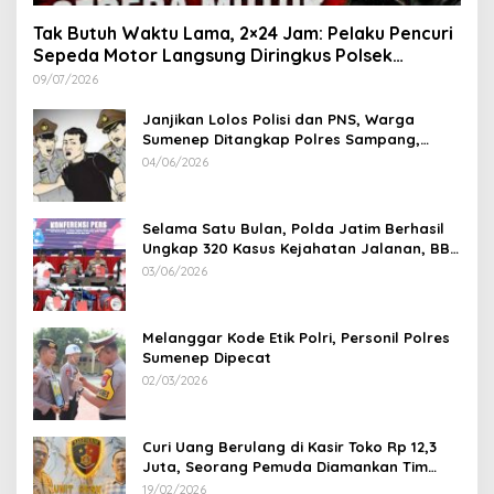
Tak Butuh Waktu Lama, 2×24 Jam: Pelaku Pencuri
Sepeda Motor Langsung Diringkus Polsek
Lenteng di Wilayah Manding
09/07/2026
Janjikan Lolos Polisi dan PNS, Warga
Sumenep Ditangkap Polres Sampang,
Korban Rugi Rp 600 juta
04/06/2026
Selama Satu Bulan, Polda Jatim Berhasil
Ungkap 320 Kasus Kejahatan Jalanan, BB
100 Sepeda Motor dan 12 Mobil Diamankan
03/06/2026
Melanggar Kode Etik Polri, Personil Polres
Sumenep Dipecat
02/03/2026
Curi Uang Berulang di Kasir Toko Rp 12,3
Juta, Seorang Pemuda Diamankan Tim
Reskrim Polsek Lenteng Sumenep
19/02/2026