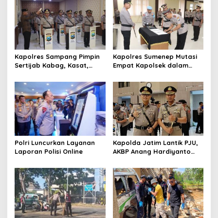
s
i
p
o
s
Kapolres Sampang Pimpin
Kapolres Sumenep Mutasi
Sertijab Kabag, Kasat,
Empat Kapolsek dalam
hingga 6 Kapolsek Jajaran
Penyegaran Kinerja
Polri Luncurkan Layanan
Kapolda Jatim Lantik PJU,
Laporan Polisi Online
AKBP Anang Hardiyanto
Jabat Kapolres Sumenep