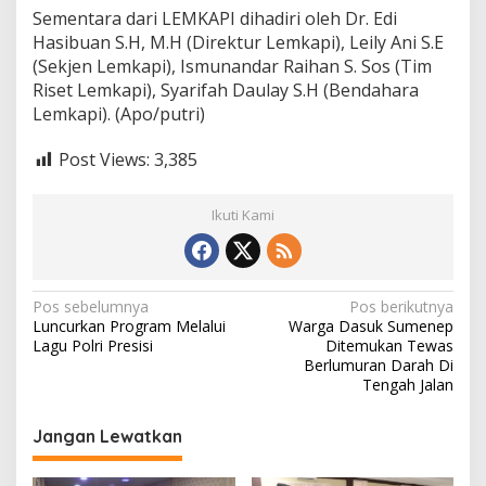
Sementara dari LEMKAPI dihadiri oleh Dr. Edi
Hasibuan S.H, M.H (Direktur Lemkapi), Leily Ani S.E
(Sekjen Lemkapi), Ismunandar Raihan S. Sos (Tim
Riset Lemkapi), Syarifah Daulay S.H (Bendahara
Lemkapi). (Apo/putri)
Post Views:
3,385
Ikuti Kami
N
Pos sebelumnya
Pos berikutnya
Luncurkan Program Melalui
Warga Dasuk Sumenep
a
Lagu Polri Presisi
Ditemukan Tewas
v
Berlumuran Darah Di
Tengah Jalan
i
g
Jangan Lewatkan
a