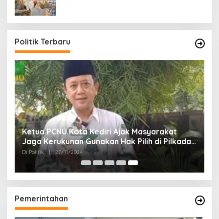
Politik Terbaru
Ketua PCNU Kota Kediri Ajak Masyarakat
Jaga Kerukunan Gunakan Hak Pilih di Pilkada
2024
Di Politik
|
27/11/2024
Pemerintahan