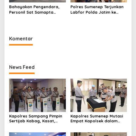
Bahayakan Pengendara,
Polres Sumenep Terjunkan
Personil Sat Samapta
Labfor Polda Jatim ke
Polres Sumenep Bersihkan
Lokasi Ledakan Mobil di
Ceceran oli di Jalan Pabian
Ambunten
Komentar
News Feed
Kapolres Sampang Pimpin
Kapolres Sumenep Mutasi
Sertijab Kabag, Kasat,
Empat Kapolsek dalam
hingga 6 Kapolsek Jajaran
Penyegaran Kinerja