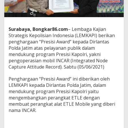
h
a
r
g
a
a
Surabaya, Bongkar86.com
– Lembaga Kajian
n
Strategis Kepolisian Indonesia (LEMKAPI) berikan
"
penghargaan “Presisi Award” kepada Dirlantas
P
Polda Jatim atas pelayanan publik dalam
r
e
mendukung program Presisi Kapolri, yakni
s
pengoperasian mobil INCAR (Integrated Node
i
Capture Attitude Record). Sabtu (05/06/2021)
s
i
Penghargaan “Presisi Award” ini diberikan oleh
A
w
LEMKAPI kepada Dirlantas Polda Jatim, dalam
a
mendukung program Presisi Kapolri yaitu
r
mengembangkan perangkat ETLE dengan
d
membuat perangkat alat ETLE Mobile yang diberi
"
nama INCAR.
K
e
p
a