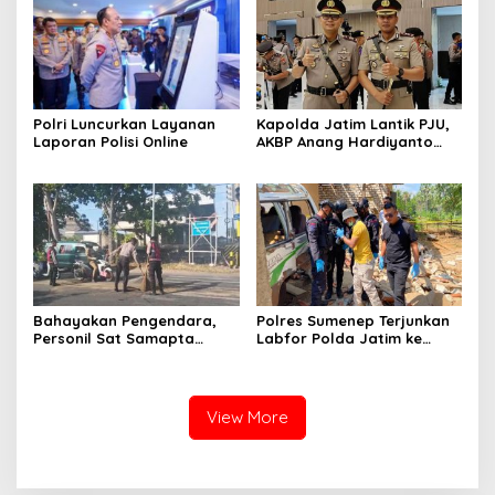
Polri Luncurkan Layanan
Kapolda Jatim Lantik PJU,
Laporan Polisi Online
AKBP Anang Hardiyanto
Jabat Kapolres Sumenep
Bahayakan Pengendara,
Polres Sumenep Terjunkan
Personil Sat Samapta
Labfor Polda Jatim ke
Polres Sumenep Bersihkan
Lokasi Ledakan Mobil di
Ceceran oli di Jalan Pabian
Ambunten
View More