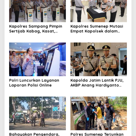
Kapolres Sampang Pimpin
Kapolres Sumenep Mutasi
Sertijab Kabag, Kasat,
Empat Kapolsek dalam
hingga 6 Kapolsek Jajaran
Penyegaran Kinerja
Polri Luncurkan Layanan
Kapolda Jatim Lantik PJU,
Laporan Polisi Online
AKBP Anang Hardiyanto
Jabat Kapolres Sumenep
Bahayakan Pengendara,
Polres Sumenep Terjunkan