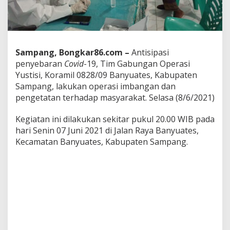
u
a
t
e
s
K
Sampang, Bongkar86.com –
Antisipasi
o
penyebaran
Covid
-19, Tim Gabungan Operasi
d
Yustisi, Koramil 0828/09 Banyuates, Kabupaten
i
Sampang, lakukan operasi imbangan dan
m
0
pengetatan terhadap masyarakat. Selasa (8/6/2021)
8
2
Kegiatan ini dilakukan sekitar pukul 20.00 WIB pada
8
hari Senin 07 Juni 2021 di Jalan Raya Banyuates,
/
Kecamatan Banyuates, Kabupaten Sampang.
S
a
m
p
a
n
g
G
e
l