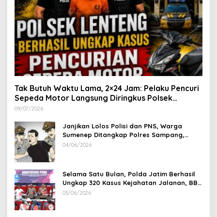
Tak Butuh Waktu Lama, 2×24 Jam: Pelaku Pencuri
Sepeda Motor Langsung Diringkus Polsek
Lenteng di Wilayah Manding
09/07/2026
Janjikan Lolos Polisi dan PNS, Warga
Sumenep Ditangkap Polres Sampang,
Korban Rugi Rp 600 juta
04/06/2026
Selama Satu Bulan, Polda Jatim Berhasil
Ungkap 320 Kasus Kejahatan Jalanan, BB
100 Sepeda Motor dan 12 Mobil Diamankan
03/06/2026