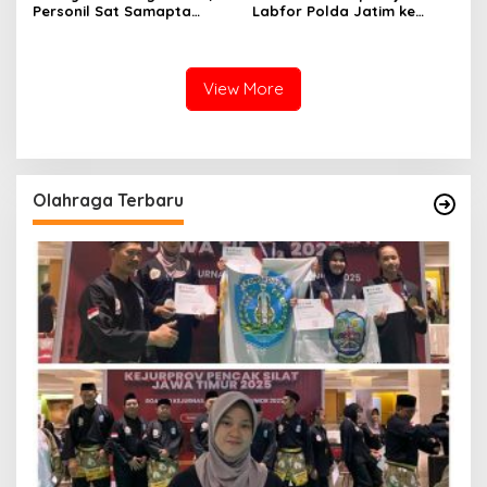
Personil Sat Samapta
Labfor Polda Jatim ke
Polres Sumenep Bersihkan
Lokasi Ledakan Mobil di
Ceceran oli di Jalan Pabian
Ambunten
View More
Olahraga Terbaru