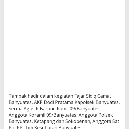
a
r
P
e
n
y
e
k
a
t
a
n
Tampak hadir dalam kegiatan Fajar Sidiq Camat
Banyuates, AKP Dodi Pratama Kapolsek Banyuates,
Serma Agus R Batuud Ramil 09/Banyuates,
Anggota Koramil 09/Banyuates, Anggota Polsek
Banyuates, Ketapang dan Sokobenah, Anggota Sat
Pol PP, Tim Kesehatan Banyuates.