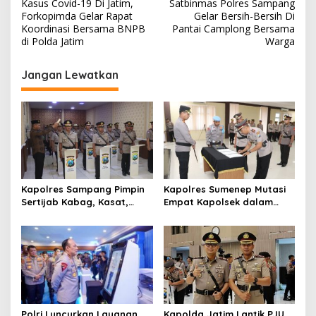
a
Kasus Covid-19 Di Jatim,
Satbinmas Polres Sampang
v
Forkopimda Gelar Rapat
Gelar Bersih-Bersih Di
Koordinasi Bersama BNPB
Pantai Camplong Bersama
i
di Polda Jatim
Warga
g
Jangan Lewatkan
a
s
i
p
o
s
Kapolres Sampang Pimpin
Kapolres Sumenep Mutasi
Sertijab Kabag, Kasat,
Empat Kapolsek dalam
hingga 6 Kapolsek Jajaran
Penyegaran Kinerja
Polri Luncurkan Layanan
Kapolda Jatim Lantik PJU,