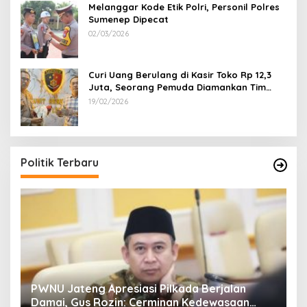
Melanggar Kode Etik Polri, Personil Polres
Sumenep Dipecat
02/03/2026
Curi Uang Berulang di Kasir Toko Rp 12,3
Juta, Seorang Pemuda Diamankan Tim
Reskrim Polsek Lenteng Sumenep
19/02/2026
Politik Terbaru
24
PWNU Jateng Apresiasi Pilkada Berjalan
B
Damai, Gus Rozin: Cerminan Kedewasaan
K