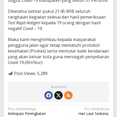
Gugus
Covid
-19 Kabupaten yang diikuti 37 Personil.
Diketahui sekitar pukul 21.45 WIB seluruh
rangkaian kegiatan selesai dan hasil pemeriksaan
Test Rapit Antigen
kepada 19 orang dengan hasil
negatif
Covid
– 19.
Maka kami menghimbau kepada masyarakat
pengguna jalan agar tetap mematuhi protokol
kesehatan (Prokes) serta memutar balik kendaraan
yang akan keluar kota guna mencegah penyebaran
Covid
-19.(RH/Nur)
Post Views:
5,289
Ikuti Kami
N
Pos sebelumnya
Pos berikutnya
Antisipasi Peningkatan
Hari Laut Sedunia,