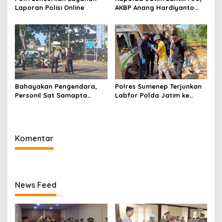
Laporan Polisi Online
AKBP Anang Hardiyanto
Jabat Kapolres Sumenep
Bahayakan Pengendara,
Polres Sumenep Terjunkan
Personil Sat Samapta
Labfor Polda Jatim ke
Polres Sumenep Bersihkan
Lokasi Ledakan Mobil di
Ceceran oli di Jalan Pabian
Ambunten
Komentar
News Feed