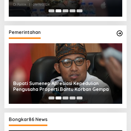
Politik Masyarakat
Di Politik
|
29/11/2024
Di 
Pemerintahan
Bupati Sumenep Apresiasi Kepedulian
N
Pengusaha Properti Bantu Korban Gempa
S
B
Bongkar86 News