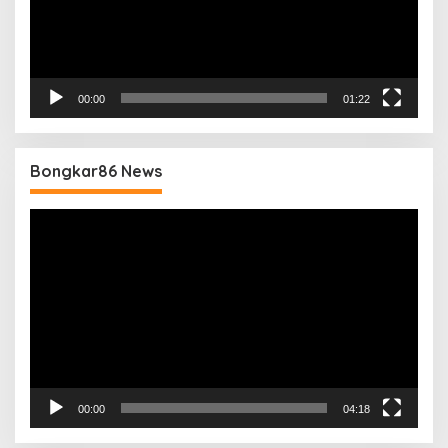
00:00
01:22
Bongkar86 News
Pemutar
Video
00:00
04:18