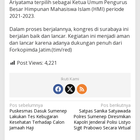
Ariyatama terpilih sebagai Ketua Umum Pengurus
Besar Himpunan Mahasiswa Islam (HMI) periode
2021-2023.
Dalam proses berjalannya, kongres di surabaya ini
berjalan baik dan lancar. Kegiatan ini menjadi aman
dan lancar karena adanya dukungan penuh dari
Forkopimda Jatim.(tim/red)
Post Views:
4,221
Ikuti Kami
N
Pos sebelumnya
Pos berikutnya
Puskesmas Dasuk Sumenep
Satpas Sanika Satyawada
a
Lakukan Tes Kebugaran
Polres Sumenep Diresmikan
v
Kesehatan Terhadap Calon
Kapolri Jenderal Polisi Listyo
Jamaah Haji
Sigit Prabowo Secara Virtual
i