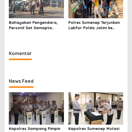
Bahayakan Pengendara,
Polres Sumenep Terjunkan
Personil Sat Samapta
Labfor Polda Jatim ke
Polres Sumenep Bersihkan
Lokasi Ledakan Mobil di
Ceceran oli di Jalan Pabian
Ambunten
Komentar
News Feed
Kapolres Sampang Pimpin
Kapolres Sumenep Mutasi