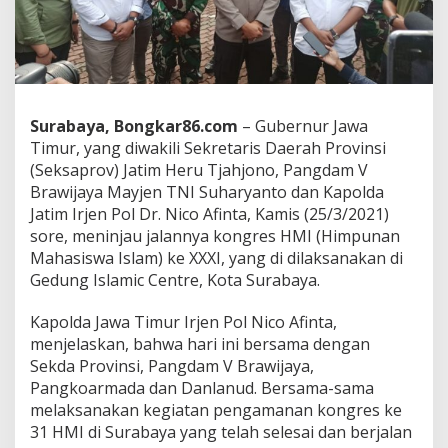
p
o
l
d
a
J
a
Surabaya, Bongkar86.com
– Gubernur Jawa
t
Timur, yang diwakili Sekretaris Daerah Provinsi
i
(Seksaprov) Jatim Heru Tjahjono, Pangdam V
m
:
Brawijaya Mayjen TNI Suharyanto dan Kapolda
A
Jatim Irjen Pol Dr. Nico Afinta, Kamis (25/3/2021)
l
sore, meninjau jalannya kongres HMI (Himpunan
h
Mahasiswa Islam) ke XXXI, yang di dilaksanakan di
a
m
Gedung Islamic Centre, Kota Surabaya.
d
u
Kapolda Jawa Timur Irjen Pol Nico Afinta,
l
menjelaskan, bahwa hari ini bersama dengan
i
Sekda Provinsi, Pangdam V Brawijaya,
l
l
Pangkoarmada dan Danlanud. Bersama-sama
a
melaksanakan kegiatan pengamanan kongres ke
h
31 HMI di Surabaya yang telah selesai dan berjalan
K