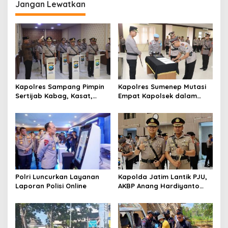
g
Jangan Lewatkan
a
s
i
p
o
s
Kapolres Sampang Pimpin
Kapolres Sumenep Mutasi
Sertijab Kabag, Kasat,
Empat Kapolsek dalam
hingga 6 Kapolsek Jajaran
Penyegaran Kinerja
Polri Luncurkan Layanan
Kapolda Jatim Lantik PJU,
Laporan Polisi Online
AKBP Anang Hardiyanto
Jabat Kapolres Sumenep