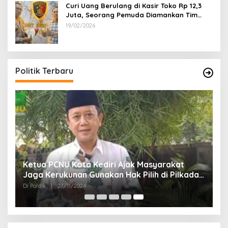
Curi Uang Berulang di Kasir Toko Rp 12,3
Juta, Seorang Pemuda Diamankan Tim
Reskrim Polsek Lenteng Sumenep
19/02/2026
Politik Terbaru
Ketua PCNU Kota Kediri Ajak Masyarakat
Jaga Kerukunan Gunakan Hak Pilih di Pilkada
2024
Di Politik
|
27/11/2024