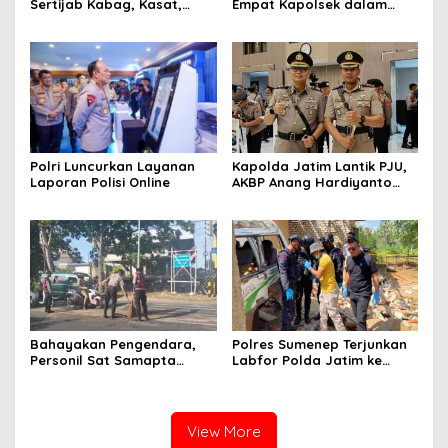
Sertijab Kabag, Kasat,
Empat Kapolsek dalam
hingga 6 Kapolsek Jajaran
Penyegaran Kinerja
Polri Luncurkan Layanan
Kapolda Jatim Lantik PJU,
Laporan Polisi Online
AKBP Anang Hardiyanto
Jabat Kapolres Sumenep
Bahayakan Pengendara,
Polres Sumenep Terjunkan
Personil Sat Samapta
Labfor Polda Jatim ke
Polres Sumenep Bersihkan
Lokasi Ledakan Mobil di
Ceceran oli di Jalan Pabian
Ambunten
View More