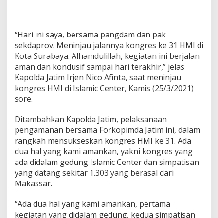
a
n
A
m
“Hari ini saya, bersama pangdam dan pak
a
sekdaprov. Meninjau jalannya kongres ke 31 HMI di
n
Kota Surabaya. Alhamdulillah, kegiatan ini berjalan
,
aman dan kondusif sampai hari terakhir,” jelas
T
e
Kapolda Jatim Irjen Nico Afinta, saat meninjau
r
kongres HMI di Islamic Center, Kamis (25/3/2021)
t
sore.
i
b
Ditambahkan Kapolda Jatim, pelaksanaan
d
a
pengamanan bersama Forkopimda Jatim ini, dalam
n
rangkah mensukseskan kongres HMI ke 31. Ada
K
dua hal yang kami amankan, yakni kongres yang
o
ada didalam gedung Islamic Center dan simpatisan
n
yang datang sekitar 1.303 yang berasal dari
d
u
Makassar.
s
i
“Ada dua hal yang kami amankan, pertama
f
kegiatan yang didalam gedung, kedua simpatisan