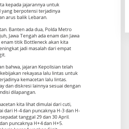
nta kepada jajarannya untuk
ol yang berpotensi terjadinya
n arus balik Lebaran.
tan. Banten ada dua, Polda Metro
tujuh, Jawa Tengah ada enam dan Jawa
enam titik Bottleneck akan kita
eningkat jadi masalah dari empat
it.
n bahwa, jajaran Kepolisian telah
ebijakan rekayasa lalu lintas untuk
rjadinya kemacetan lalu lintas.
ay dan diskresi lainnya sesuai dengan
disi dilapangan.
etan kita lihat dimulai dari cuti,
i dari H-4 dan puncaknya H-3 dan H-
 sepadat tanggal 29 dan 30 April.
3 dan puncaknya H+4 dan H+5.