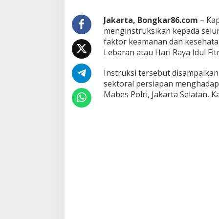
n
g
Jakarta, Bongkar86.com
– Kap
A
menginstruksikan kepada selu
m
faktor keamanan dan kesehat
a
Lebaran atau Hari Raya Idul Fit
n
d
a
Instruksi tersebut disampaikan 
n
sektoral persiapan menghadapi I
S
Mabes Polri, Jakarta Selatan, Ka
e
h
a
t
B
a
g
i
M
a
s
y
a
r