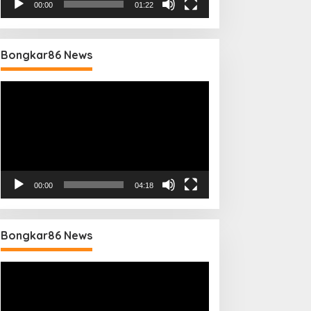
00:00
01:22
Bongkar86 News
Pemutar
Video
00:00
04:18
Bongkar86 News
Pemutar
Video