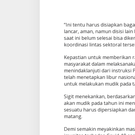
a
k
a
t
“Ini tentu harus disiapkan bag
lancar, aman, namun disisi lai
saat ini belum selesai bisa dike
koordinasi lintas sektoral terse
Kepastian untuk memberikan 
masyarakat dalam melaksanakan 
menindaklanjuti dari instruksi
telah menetapkan libur nasion
untuk melakukan mudik pada ta
Sigit menekankan, berdasarkan
akan mudik pada tahun ini menc
sesuatu harus dipersiapkan dan
matang.
Demi semakin meyakinkan masy