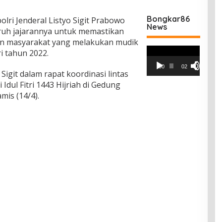
Bongkar86
olri Jenderal Listyo Sigit Prabowo
News
ruh jajarannya untuk memastikan
an masyarakat yang melakukan mudik
Pemutar
ri tahun 2022.
Video
00:00
02:42
Sigit dalam rapat koordinasi lintas
dul Fitri 1443 Hijriah di Gedung
mis (14/4).