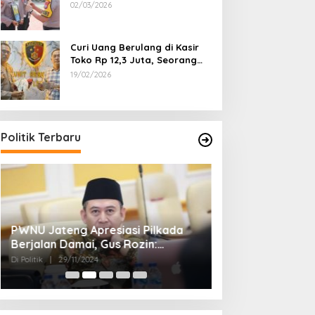
Dipecat
02/03/2026
Curi Uang Berulang di Kasir
Toko Rp 12,3 Juta, Seorang
Pemuda Diamankan Tim
19/02/2026
Reskrim Polsek Lenteng
Sumenep
Politik Terbaru
PWNU Jateng Apresiasi Pilkada
Belum Diumumka
Berjalan Damai, Gus Rozin:
Pamekasan, Pas
Cerminan Kedewasaan Politik
Deklarasi Keme
Di Politik
|
29/11/2024
Di Politik
|
27/11/2024
Masyarakat