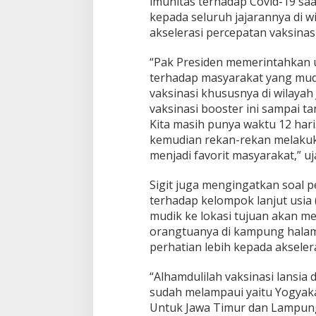
imunitas terhadap Covid-19 saa
kepada seluruh jajarannya di 
akselerasi percepatan vaksinas
“Pak Presiden memerintahkan 
terhadap masyarakat yang mud
vaksinasi khususnya di wilayah
vaksinasi booster ini sampai ta
Kita masih punya waktu 12 har
kemudian rekan-rekan melakukan
menjadi favorit masyarakat,” uja
Sigit juga mengingatkan soal 
terhadap kelompok lanjut usia 
mudik ke lokasi tujuan akan m
orangtuanya di kampung halama
perhatian lebih kepada akselera
“Alhamdulilah vaksinasi lansia 
sudah melampaui yaitu Yogyaka
Untuk Jawa Timur dan Lampung