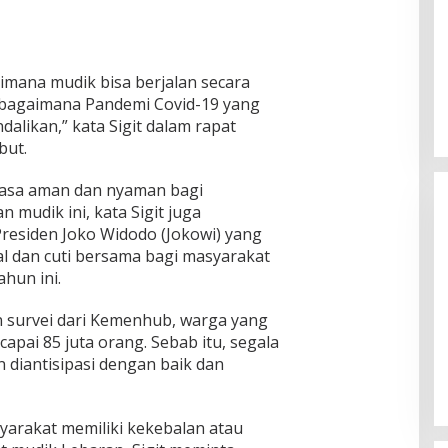
aimana mudik bisa berjalan secara
n bagaimana Pandemi Covid-19 yang
ndalikan,” kata Sigit dalam rapat
but.
rasa aman dan nyaman bagi
mudik ini, kata Sigit juga
 Presiden Joko Widodo (Jokowi) yang
al dan cuti bersama bagi masyarakat
hun ini.
 survei dari Kemenhub, warga yang
Ketua Komisi II DPR RI: Pilkada
apai 85 juta orang. Sebab itu, segala
Serentak 2024 Berjalan Lancar
 diantisipasi dengan baik dan
dan Kondusif
Di Politik
|
29/11/2024
arakat memiliki kekebalan atau