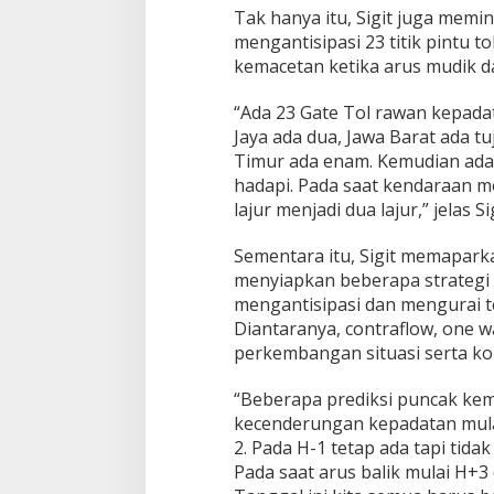
Tak hanya itu, Sigit juga memi
mengantisipasi 23 titik pintu t
kemacetan ketika arus mudik da
“Ada 23 Gate Tol rawan kepada
Jaya ada dua, Jawa Barat ada 
Timur ada enam. Kemudian ada 
hadapi. Pada saat kendaraan m
lajur menjadi dua lajur,” jelas Sig
Sementara itu, Sigit memaparka
menyiapkan beberapa strategi k
mengantisipasi dan mengurai te
Diantaranya, contraflow, one w
perkembangan situasi serta kon
“Beberapa prediksi puncak kemac
kecenderungan kepadatan mula
2. Pada H-1 tetap ada tapi tidak
Pada saat arus balik mulai H+