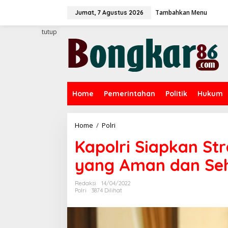
L
Tambahkan Menu
e
Jumat, 7 Agustus 2026
w
a
tutup
t
i
k
e
k
o
Home
Pemerintahan
Politik
Hukum
n
t
e
n
Home
/
Polri
K
a
Kapolri Siapkan St
p
o
yang Aman dan Seh
l
r
i
Redaksi
14/04/2022
S
Polri
3874 Dilihat
i
a
p
k