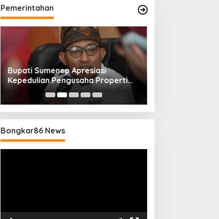
Pemerintahan
Bupati Sumenep Apresiasi
Naik Status Tipe
Kepedulian Pengusaha Properti
Anwar Sumenep J
Bantu Korban Gempa
Rujukan Berjenj
Bongkar86 News
Pemutar
Video