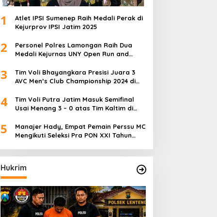
1
Atlet IPSI Sumenep Raih Medali Perak di
Kejurprov IPSI Jatim 2025
2
Personel Polres Lamongan Raih Dua
Medali Kejurnas UNY Open Run and
Jump Competition
3
Tim Voli Bhayangkara Presisi Juara 3
AVC Men’s Club Championship 2024 di
Iran
4
Tim Voli Putra Jatim Masuk Semifinal
Usai Menang 3 – 0 atas Tim Kaltim di
PON XXI Sumut
5
Manajer Hady, Empat Pemain Perssu MC
Mengikuti Seleksi Pra PON XXI Tahun
2024
Hukrim