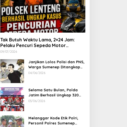
Tak Butuh Waktu Lama, 2×24 Jam:
Pelaku Pencuri Sepeda Motor
Langsung Diringkus Polsek Lenteng di
09/07/2026
Wilayah Manding
Janjikan Lolos Polisi dan PNS,
Warga Sumenep Ditangkap
Polres Sampang, Korban Rugi
04/06/2026
Rp 600 juta
Selama Satu Bulan, Polda
Jatim Berhasil Ungkap 320
Kasus Kejahatan Jalanan, BB
03/06/2026
100 Sepeda Motor dan 12
Mobil Diamankan
Melanggar Kode Etik Polri,
Personil Polres Sumenep