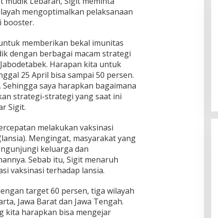
t mudik Lebaran, Sigit meminta
wilayah mengoptimalkan pelaksanaan
i booster.
untuk memberikan bekal imunitas
ik dengan berbagai macam strategi
 Jabodetabek. Harapan kita untuk
Pemkab Sumenep Salurkan
nggal 25 April bisa sampai 50 persen.
Tunjangan Guru Ngaji, Bupati
i. Sehingga saya harapkan bagaimana
Fauzi: Guru Ngaji Berperan
 strategi-strategi yang saat ini
Strategis Bangun Akhlak Generasi
r Sigit.
percepatan melakukan vaksinasi
(lansia). Mengingat, masyarakat yang
engunjungi keluarga dan
nnya. Sebab itu, Sigit menaruh
si vaksinasi terhadap lansia.
dengan target 60 persen, tiga wilayah
rta, Jawa Barat dan Jawa Tengah.
 kita harapkan bisa mengejar