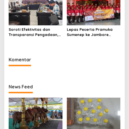
Soroti Efektivitas dan
Lepas Peserta Pramuka
Transparansi Pengadaan,
Sumenep ke Jambore
Komisi III DPRD Sumenep
Nasional XII, Ini Pesan
Bedah KUA-PPAS 2026
Wabup KH Imam Hasyim
Bersama Bagian PBJ
Komentar
News Feed