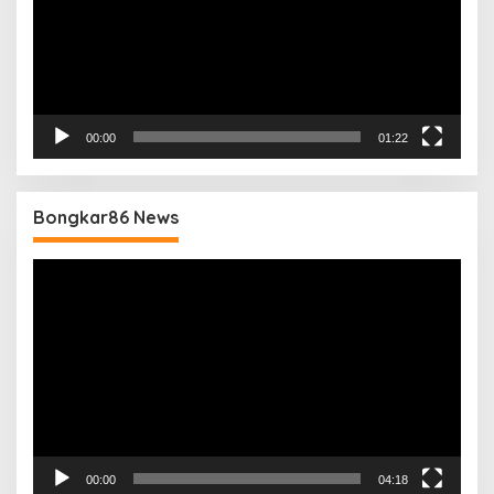
00:00
01:22
Bongkar86 News
Pemutar
Video
00:00
04:18