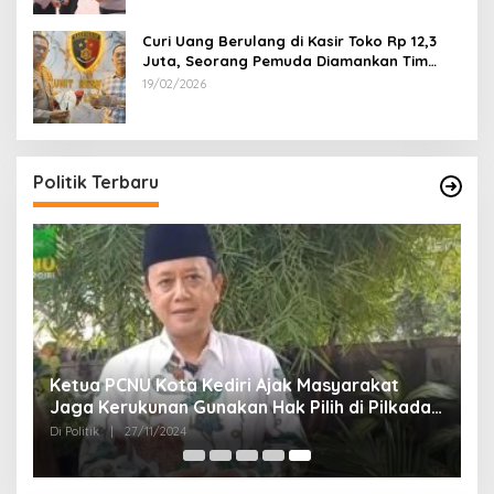
Curi Uang Berulang di Kasir Toko Rp 12,3
Juta, Seorang Pemuda Diamankan Tim
Reskrim Polsek Lenteng Sumenep
19/02/2026
Politik Terbaru
Ketua PCNU Kota Kediri Ajak Masyarakat
Jaga Kerukunan Gunakan Hak Pilih di Pilkada
2024
Di Politik
|
27/11/2024