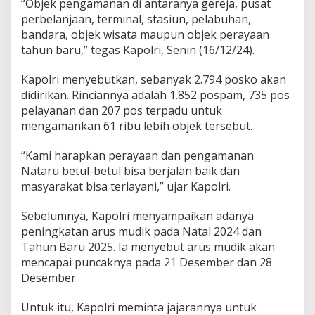
“Objek pengamanan di antaranya gereja, pusat
i
perbelanjaan, terminal, stasiun, pelabuhan,
S
bandara, objek wisata maupun objek perayaan
a
a
tahun baru,” tegas Kapolri, Senin (16/12/24).
t
N
Kapolri menyebutkan, sebanyak 2.794 posko akan
a
didirikan. Rinciannya adalah 1.852 pospam, 735 pos
t
pelayanan dan 207 pos terpadu untuk
a
l
mengamankan 61 ribu lebih objek tersebut.
-
T
“Kami harapkan perayaan dan pengamanan
a
Nataru betul-betul bisa berjalan baik dan
h
masyarakat bisa terlayani,” ujar Kapolri.
u
n
B
Sebelumnya, Kapolri menyampaikan adanya
a
peningkatan arus mudik pada Natal 2024 dan
r
Tahun Baru 2025. Ia menyebut arus mudik akan
u
mencapai puncaknya pada 21 Desember dan 28
Desember.
Untuk itu, Kapolri meminta jajarannya untuk