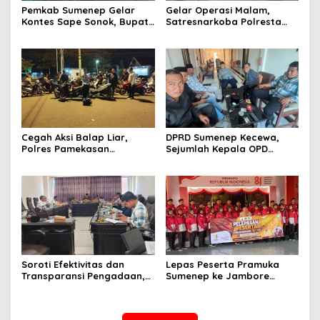
Pemkab Sumenep Gelar
Gelar Operasi Malam,
Kontes Sape Sonok, Bupati
Satresnarkoba Polresta
Fauzi: “Merawat Warisan
Sumenep Amankan 17 Botol
Budaya Leluhur”
Arak Bali, Penjual Diringkus
Cegah Aksi Balap Liar,
DPRD Sumenep Kecewa,
Polres Pamekasan
Sejumlah Kepala OPD
Amankan 62 Unit Sepeda
Mangkir Rapat Strategis
Motor
KUA-PPAS 2026
Soroti Efektivitas dan
Lepas Peserta Pramuka
Transparansi Pengadaan,
Sumenep ke Jambore
Komisi III DPRD Sumenep
Nasional XII, Ini Pesan
Bedah KUA-PPAS 2026
Wabup KH Imam Hasyim
Bersama Bagian PBJ