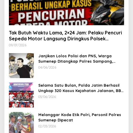
Tak Butuh Waktu Lama, 2×24 Jam: Pelaku Pencuri
Sepeda Motor Langsung Diringkus Polsek
Lenteng di Wilayah Manding
09/07/2026
Janjikan Lolos Polisi dan PNS, Warga
Sumenep Ditangkap Polres Sampang,
Korban Rugi Rp 600 juta
04/06/2026
Selama Satu Bulan, Polda Jatim Berhasil
Ungkap 320 Kasus Kejahatan Jalanan, BB
100 Sepeda Motor dan 12 Mobil Diamankan
03/06/2026
Melanggar Kode Etik Polri, Personil Polres
Sumenep Dipecat
02/03/2026