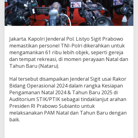
b
u
n
g
a
n
P
Jakarta. Kapolri Jenderal Pol. Listyo Sigit Prabowo
o
memastikan personel TNI-Polri dikerahkan untuk
l
mengamankan 61 ribu lebih objek, seperti gereja
r
i
dan tempat rekreasi, di momen perayaan Natal dan
-
Tahun Baru (Nataru).
T
N
Hal tersebut disampaikan Jenderal Sigit usai Rakor
I
Bidang Operasional 2024 dalam rangka Kesiapan
A
m
Pengamanan Natal 2024 & Tahun Baru 2025 di
a
Auditorium STIK/PTIK sebagai tindaklanjut arahan
n
Presiden RI Prabowo Subianto untuk
k
melaksanakan PAM Natal dan Tahun Baru dengan
a
baik.
n
6
1
R