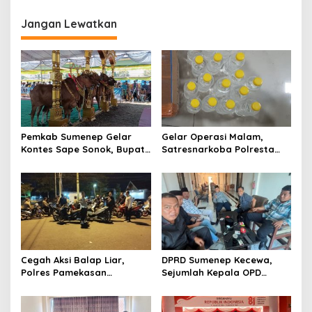
i
g
Jangan Lewatkan
a
s
i
p
o
s
Pemkab Sumenep Gelar
Gelar Operasi Malam,
Kontes Sape Sonok, Bupati
Satresnarkoba Polresta
Fauzi: “Merawat Warisan
Sumenep Amankan 17 Botol
Budaya Leluhur”
Arak Bali, Penjual Diringkus
Cegah Aksi Balap Liar,
DPRD Sumenep Kecewa,
Polres Pamekasan
Sejumlah Kepala OPD
Amankan 62 Unit Sepeda
Mangkir Rapat Strategis
Motor
KUA-PPAS 2026