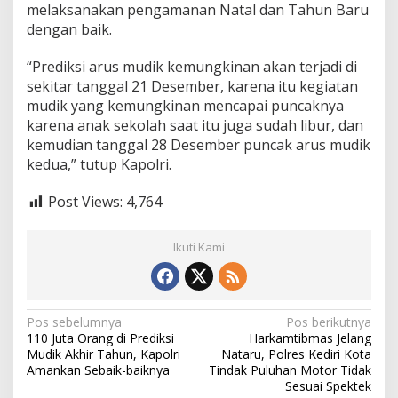
melaksanakan pengamanan Natal dan Tahun Baru
dengan baik.
“Prediksi arus mudik kemungkinan akan terjadi di
sekitar tanggal 21 Desember, karena itu kegiatan
mudik yang kemungkinan mencapai puncaknya
karena anak sekolah saat itu juga sudah libur, dan
kemudian tanggal 28 Desember puncak arus mudik
kedua,” tutup Kapolri.
Post Views:
4,764
Ikuti Kami
N
Pos sebelumnya
Pos berikutnya
110 Juta Orang di Prediksi
Harkamtibmas Jelang
a
Mudik Akhir Tahun, Kapolri
Nataru, Polres Kediri Kota
v
Amankan Sebaik-baiknya
Tindak Puluhan Motor Tidak
Sesuai Spektek