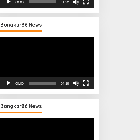
00:00
01:22
Bongkar86 News
Pemutar
Video
00:00
04:18
Bongkar86 News
Pemutar
Video