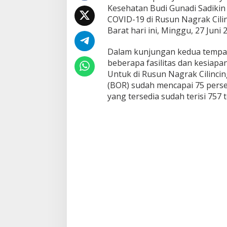
Kesehatan Budi Gunadi Sadikin 
u
n
COVID-19 di Rusun Nagrak Cili
N
Barat hari ini, Minggu, 27 Juni 
a
g
Dalam kunjungan kedua tempat 
r
beberapa fasilitas dan kesia
a
k
Untuk di Rusun Nagrak Cilincin
d
(BOR) sudah mencapai 75 persen
a
yang tersedia sudah terisi 757 
n
P
P
K
M
d
i
S
e
m
p
e
r
B