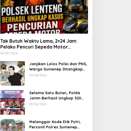
Tak Butuh Waktu Lama, 2×24 Jam:
Pelaku Pencuri Sepeda Motor
Langsung Diringkus Polsek Lenteng di
09/07/2026
Wilayah Manding
Janjikan Lolos Polisi dan PNS,
Warga Sumenep Ditangkap
Polres Sampang, Korban Rugi
04/06/2026
Rp 600 juta
Selama Satu Bulan, Polda
Jatim Berhasil Ungkap 320
Kasus Kejahatan Jalanan, BB
03/06/2026
100 Sepeda Motor dan 12
Mobil Diamankan
Melanggar Kode Etik Polri,
Personil Polres Sumenep