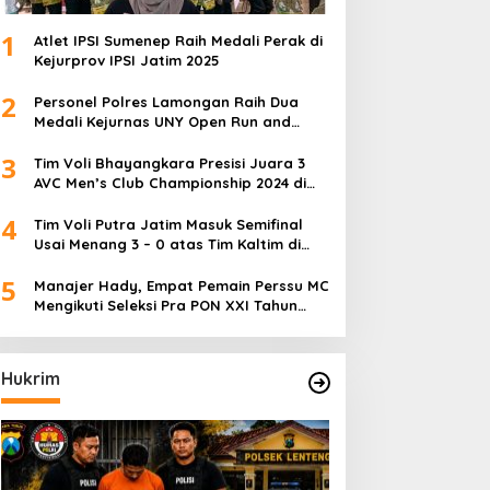
1
Atlet IPSI Sumenep Raih Medali Perak di
Kejurprov IPSI Jatim 2025
2
Personel Polres Lamongan Raih Dua
Medali Kejurnas UNY Open Run and
Jump Competition
3
Tim Voli Bhayangkara Presisi Juara 3
AVC Men’s Club Championship 2024 di
Iran
4
Tim Voli Putra Jatim Masuk Semifinal
Usai Menang 3 – 0 atas Tim Kaltim di
PON XXI Sumut
5
Manajer Hady, Empat Pemain Perssu MC
Mengikuti Seleksi Pra PON XXI Tahun
2024
Hukrim