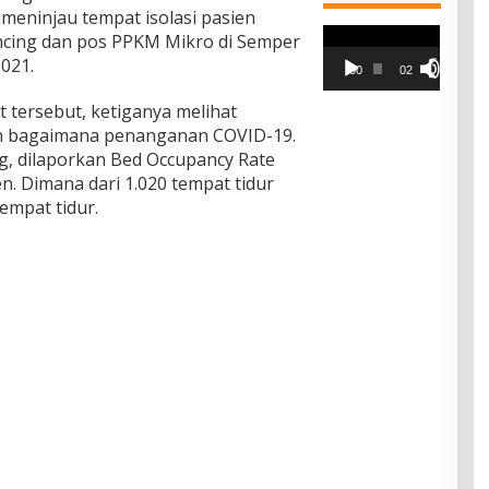
meninjau tempat isolasi pasien
Pemutar
ncing dan pos PPKM Mikro di Semper
Video
2021.
00:00
02:42
tersebut, ketiganya melihat
pan bagaimana penanganan COVID-19.
g, dilaporkan Bed Occupancy Rate
. Dimana dari 1.020 tempat tidur
tempat tidur.