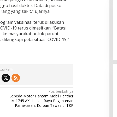
gu hasil dokter. Data di posko
rang yang sakit,” ujarnya.
ogram vaksinasi terus dilakukan
COVID-19 terus dimasifkan. “Batasi
n ke masyarakat untuk patuhi
Pemkab Sumenep Salurkan
dilengkapi peta situasi COVID-19,”
Tunjangan Guru Ngaji, Bupati
Fauzi: Guru Ngaji Berperan
Strategis Bangun Akhlak Generasi
kuti Kami
Pos berikutnya
Sepeda Motor Hantam Mobil Panther
M 1745 AX di Jalan Raya Pegantenan
Pamekasan, Korban Tewas di TKP