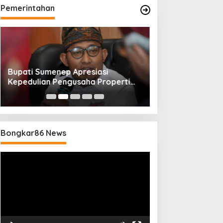
Pemerintahan
Bupati Sumenep Apresiasi
Naik Status Tipe
Kepedulian Pengusaha Properti
Anwar Sumenep J
Bantu Korban Gempa
Rujukan Berjenj
Bongkar86 News
Pemutar
Video