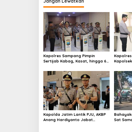
Jangan Lewatkan
g
a
s
i
p
o
s
Kapolres Sampang Pimpin
Kapolres
Sertijab Kabag, Kasat, hingga 6
Kapolse
Kapolsek Jajaran
Kinerja
Kapolda Jatim Lantik PJU, AKBP
Bahayaka
Anang Hardiyanto Jabat
Sat Sam
Kapolres Sumenep
Bersihkan
Pabian