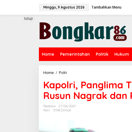
L
Tambahkan Menu
e
Minggu, 9 Agustus 2026
w
a
tutup
t
i
k
e
k
o
Home
Pemerintahan
Politik
Hukum
n
t
e
n
Home
/
Polri
K
a
Kapolri, Panglima 
p
o
Rusun Nagrak dan 
l
r
i
Redaksi
27/06/2021
,
Polri
5518 Dilihat
P
a
n
g