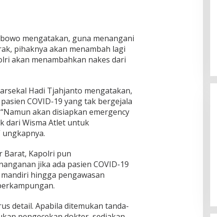
 Prabowo mengatakan, guna menangani
rak, pihaknya akan menambah lagi
Polri akan menambahkan nakes dari
arsekal Hadi Tjahjanto mengatakan,
pasien COVID-19 yang tak bergejala
 “Namun akan disiapkan emergency
ik dari Wisma Atlet untuk
 ungkapnya.
 Barat, Kapolri pun
Ketua Komisi II DPR RI: Pilkada
anganan jika ada pasien COVID-19
Serentak 2024 Berjalan Lancar
i mandiri hingga pengawasan
dan Kondusif
Di Politik
|
29/11/2024
 perkampungan.
us detail. Apabila ditemukan tanda-
kukan pengecekan dokter, sediakan