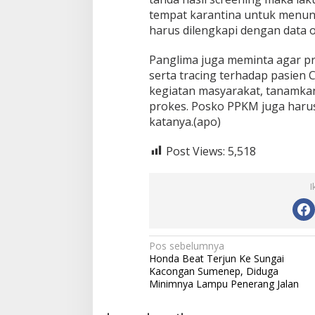
tempat karantina untuk menung
harus dilengkapi dengan data o
Panglima juga meminta agar pr
serta tracing terhadap pasien 
kegiatan masyarakat, tanamka
prokes. Posko PPKM juga harus 
katanya.(apo)
Post Views:
5,518
I
N
Pos sebelumnya
Honda Beat Terjun Ke Sungai
a
Kacongan Sumenep, Diduga
v
Minimnya Lampu Penerang Jalan
i