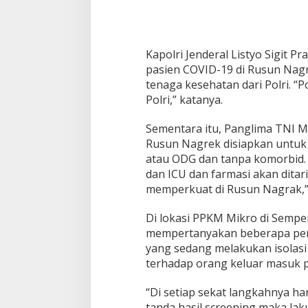
a
r
a
t
Kapolri Jenderal Listyo Sigit
pasien COVID-19 di Rusun Nag
tenaga kesehatan dari Polri. “
Polri,” katanya.
Sementara itu, Panglima TNI M
Rusun Nagrek disiapkan untuk 
atau ODG dan tanpa komorbid.
dan ICU dan farmasi akan ditar
memperkuat di Rusun Nagrak,”
Di lokasi PPKM Mikro di Semper
mempertanyakan beberapa pen
yang sedang melakukan isolas
terhadap orang keluar masuk
“Di setiap sekat langkahnya har
tanda hasil screening maka la