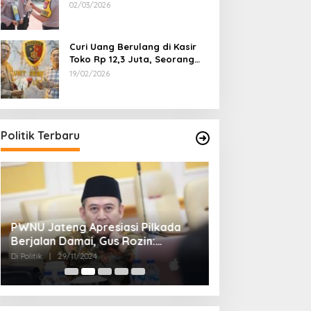
Dipecat
02/03/2026
Curi Uang Berulang di Kasir
Toko Rp 12,3 Juta, Seorang
Pemuda Diamankan Tim
19/02/2026
Reskrim Polsek Lenteng
Sumenep
Politik Terbaru
PWNU Jateng Apresiasi Pilkada
Belum Diumumka
Berjalan Damai, Gus Rozin:
Pamekasan, Pas
Cerminan Kedewasaan Politik
Deklarasi Keme
Di Politik
|
29/11/2024
Di Politik
|
27/11/2024
Masyarakat