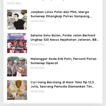
Lenteng di Wilayah Manding
09/07/2026
Janjikan Lolos Polisi dan PNS, Warga
Sumenep Ditangkap Polres Sampang,
Korban Rugi Rp 600 juta
04/06/2026
Selama Satu Bulan, Polda Jatim Berhasil
Ungkap 320 Kasus Kejahatan Jalanan, BB
100 Sepeda Motor dan 12 Mobil Diamankan
03/06/2026
Melanggar Kode Etik Polri, Personil Polres
Sumenep Dipecat
02/03/2026
Curi Uang Berulang di Kasir Toko Rp 12,3
Juta, Seorang Pemuda Diamankan Tim
Reskrim Polsek Lenteng Sumenep
19/02/2026