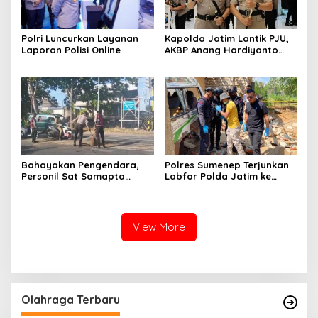
Polri Luncurkan Layanan
Kapolda Jatim Lantik PJU,
Laporan Polisi Online
AKBP Anang Hardiyanto
Jabat Kapolres Sumenep
Bahayakan Pengendara,
Polres Sumenep Terjunkan
Personil Sat Samapta
Labfor Polda Jatim ke
Polres Sumenep Bersihkan
Lokasi Ledakan Mobil di
Ceceran oli di Jalan Pabian
Ambunten
View More
Olahraga Terbaru