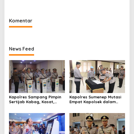
Ceceran oli di Jalan Pabian
Ambunten
Komentar
News Feed
Kapolres Sampang Pimpin
Kapolres Sumenep Mutasi
Sertijab Kabag, Kasat,
Empat Kapolsek dalam
hingga 6 Kapolsek Jajaran
Penyegaran Kinerja