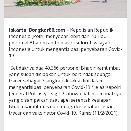
B
h
a
b
i
n
Jakarta, Bongkar86.com
– Kepolisian Republik
k
Indonesia (Polri) menyebar lebih dari 40 ribu
a
personel Bhabinkamtibmas di seluruh wilayah
m
Indonesia untuk mengantisipasi penyebaran Covid-
t
i
19.
m
a
“Setidaknya daa 40.366 personel Bhabinkamtimbas
s
yang sudah disiapkan untuk bertindak sebagai
S
tracer sebagai 7 langkah deteksi dini dalam
e
b
mengantisipasi penyebaran Covid-19,” jelas Kapolri
a
Jenderal Pol Listyo Sigit Prabowo dalam amanatnya
g
yang disampaikan saat apel serentak kesiapan
a
Bhabinkamtibmas dan tenaga kesehatan sebagai
i
tracer dan vaksinator Covid-19, Kamis (11/2/2021).
T
r
a
c