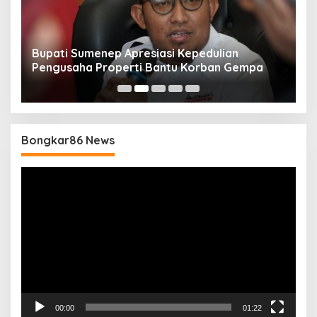
Bupati Sumenep Apresiasi Kepedulian
N
Pengusaha Properti Bantu Korban Gempa
S
B
Bongkar86 News
Pemutar
Video
00:00
01:22