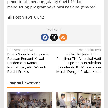
pemerintah menanggulangi Covid-19 dan
mendukung program vaksinasi nasional.(tim/red)
Post Views:
6,042
Ikuti Kami
N
Pos sebelumnya
Pos berikutnya
Polres Sumenep Terjunkan
Kunker Ke Jawa Timur,
a
Ratusan Personil Kawal
Panglima TNI Marsekal Hadi
v
Pendemo di Kantor
Tjahjanto Intruksikan
Inspektorat, AKP Widiarti
Bombardir RT Masuk Zona
i
Patuhi Prokes
Merah Dengan Prokes Ketat
g
Jangan Lewatkan
a
s
i
p