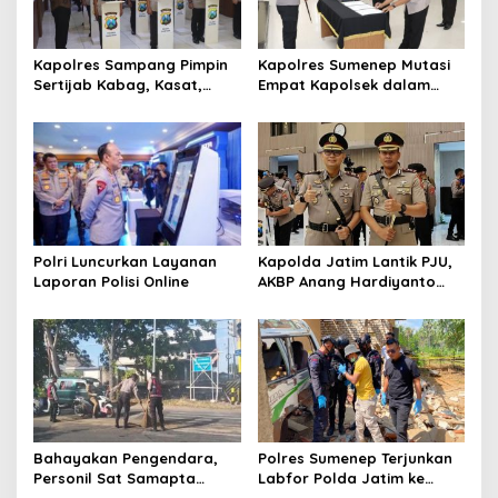
o
s
Kapolres Sampang Pimpin
Kapolres Sumenep Mutasi
Sertijab Kabag, Kasat,
Empat Kapolsek dalam
hingga 6 Kapolsek Jajaran
Penyegaran Kinerja
Polri Luncurkan Layanan
Kapolda Jatim Lantik PJU,
Laporan Polisi Online
AKBP Anang Hardiyanto
Jabat Kapolres Sumenep
Bahayakan Pengendara,
Polres Sumenep Terjunkan
Personil Sat Samapta
Labfor Polda Jatim ke
Polres Sumenep Bersihkan
Lokasi Ledakan Mobil di