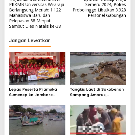
a
PKKMB Universitas Wiraraja
Semeru 2024, Polres
v
Berlangsung Meriah: 1.122
Probolinggo Libatkan 3.928
Mahasiswa Baru dan
Personel Gabungan
i
Pelepasan 38 Merpati
Sambut Dies Natalis ke-38
g
a
Jangan Lewatkan
s
i
p
o
s
Lepas Peserta Pramuka
Tangkis Laut di Sokobenah
Sumenep ke Jambore
Sampang Ambruk,
Nasional XII, Ini Pesan
Mengancam Keselamatan
Wabup KH Imam Hasyim
Warga