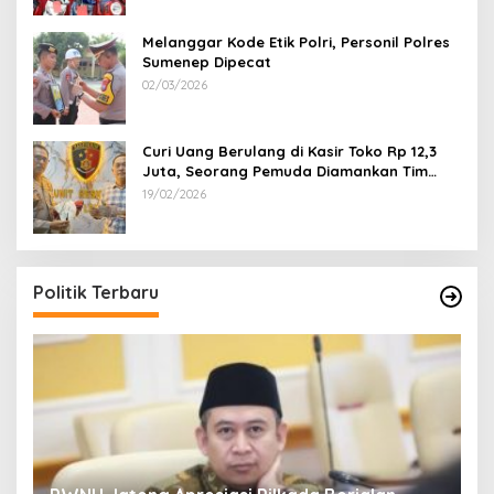
Melanggar Kode Etik Polri, Personil Polres
Sumenep Dipecat
02/03/2026
Curi Uang Berulang di Kasir Toko Rp 12,3
Juta, Seorang Pemuda Diamankan Tim
Reskrim Polsek Lenteng Sumenep
19/02/2026
Politik Terbaru