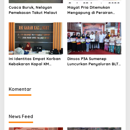
Cuaca Buruk, Nelayan
Mayat Pria Ditemukan
Pemekasan Takut Melaut
Mengapung di Perairan
Pelabuhan Giligenting
Sumenep
Ini Identitas Empat Korban
Dinsos P3A Sumenep
Kebakaran Kapal KM
Luncurkan Penyaluran BLT
Mutiara Sentosa 2 di Rawat
DBHCHT 2026, Sebanyak
di RSI Kalianget Sumenep
2.600 Buruh Tembakau Siap
Menerima
Komentar
News Feed