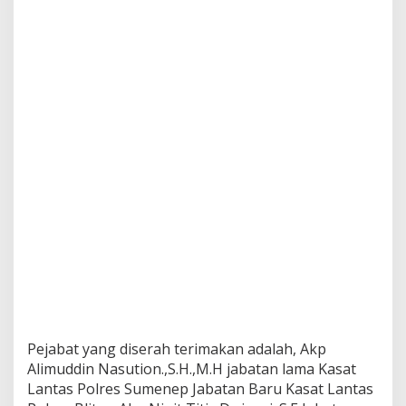
K
a
p
o
l
s
e
k
Pejabat yang diserah terimakan adalah, Akp
Alimuddin Nasution.,S.H.,M.H jabatan lama Kasat
Lantas Polres Sumenep Jabatan Baru Kasat Lantas