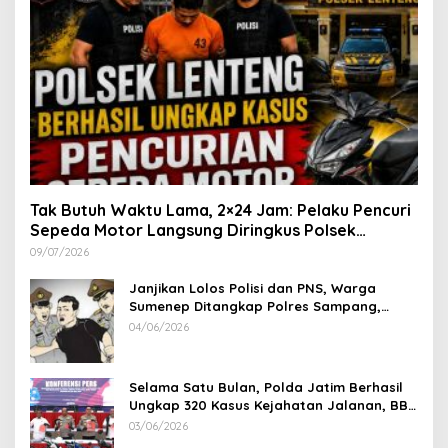
Tak Butuh Waktu Lama, 2×24 Jam: Pelaku Pencuri
Sepeda Motor Langsung Diringkus Polsek
Lenteng di Wilayah Manding
09/07/2026
Janjikan Lolos Polisi dan PNS, Warga
Sumenep Ditangkap Polres Sampang,
Korban Rugi Rp 600 juta
04/06/2026
Selama Satu Bulan, Polda Jatim Berhasil
Ungkap 320 Kasus Kejahatan Jalanan, BB
100 Sepeda Motor dan 12 Mobil Diamankan
03/06/2026