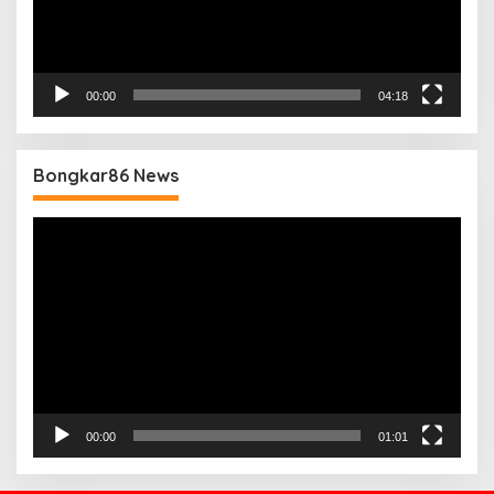
00:00
04:18
Bongkar86 News
Pemutar
Video
00:00
01:01