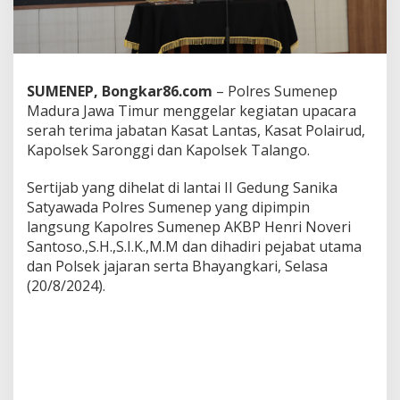
p
i
n
S
e
r
SUMENEP, Bongkar86.com
– Polres Sumenep
t
Madura Jawa Timur menggelar kegiatan upacara
i
serah terima jabatan Kasat Lantas, Kasat Polairud,
j
Kapolsek Saronggi dan Kapolsek Talango.
a
b
D
Sertijab yang dihelat di lantai II Gedung Sanika
u
Satyawada Polres Sumenep yang dipimpin
a
langsung Kapolres Sumenep AKBP Henri Noveri
K
Santoso.,S.H.,S.I.K.,M.M dan dihadiri pejabat utama
a
dan Polsek jajaran serta Bhayangkari, Selasa
s
a
(20/8/2024).
t
d
a
n
D
u
a