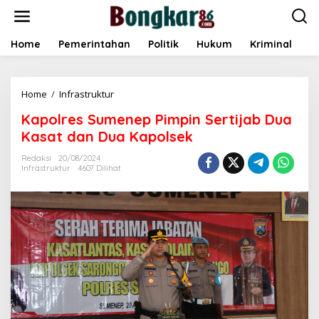
L
e
w
a
Home
Pemerintahan
Politik
Hukum
Kriminal
E
t
i
k
Home
/
Infrastruktur
K
e
a
k
Kapolres Sumenep Pimpin Sertijab Dua
p
o
o
n
Kasat dan Dua Kapolsek
l
t
r
e
Redaksi
20/08/2024
Infrastruktur
4607 Dilihat
e
n
s
S
u
m
e
n
e
p
P
i
m