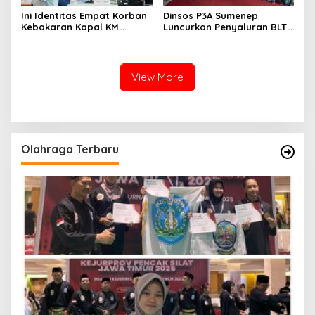
Ini Identitas Empat Korban
Dinsos P3A Sumenep
Kebakaran Kapal KM
Luncurkan Penyaluran BLT
Mutiara Sentosa 2 di Rawat
DBHCHT 2026, Sebanyak
di RSI Kalianget Sumenep
2.600 Buruh Tembakau Siap
Menerima
View More
Olahraga Terbaru