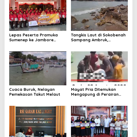
Lepas Peserta Pramuka
Tangkis Laut di Sokobenah
Sumenep ke Jambore
Sampang Ambruk,
Nasional XII, Ini Pesan
Mengancam Keselamatan
Wabup KH Imam Hasyim
Warga
Cuaca Buruk, Nelayan
Mayat Pria Ditemukan
Pemekasan Takut Melaut
Mengapung di Perairan
Pelabuhan Giligenting
Sumenep