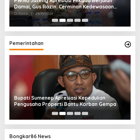
24
PWNU Jateng Apresiasi Pilkada Berjalan
B
Damai, Gus Rozin: Cerminan Kedewasaan
K
Politik Masyarakat
Di Politik
|
29/11/2024
Di 
Pemerintahan
Bupati Sumenep Apresiasi Kepedulian
N
Pengusaha Properti Bantu Korban Gempa
S
B
Bongkar86 News