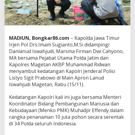
K
e
d
a
t
a
n
MADIUN, Bongkar86.com
– Kapolda Jawa Timur
g
Irjen Pol Drs.Imam Sugianto,M.Si didampingi
a
Danlanud Iswahjudi, Marsma Firman Dwi Cahyono,
n
M
MA bersama Pejabat Utama Polda Jatim dan
e
Kapolres Magetan AKBP Muhammad Ridwan
n
menyambut kedatangan Kapolri Jenderal Polisi
k
Listyo Sigit Prabowo di Main Apron Lanud
o
P
Iswahjudi Magetan, Rabu (15/11).
M
K
Kedatangan Kapolri kali ini juga bersama Menteri
d
Koordinator Bidang Pembangunan Manusia dan
a
Kebudayaan (Menko PMK) Muhadjir Effendy dalam
n
K
rangka penanaman 10 juta pohon secara serentak
a
di 34 Polda seluruh Indonesia.
p
o