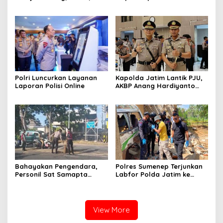
hingga 6 Kapolsek Jajaran
Penyegaran Kinerja
Polri Luncurkan Layanan
Kapolda Jatim Lantik PJU,
Laporan Polisi Online
AKBP Anang Hardiyanto
Jabat Kapolres Sumenep
Bahayakan Pengendara,
Polres Sumenep Terjunkan
Personil Sat Samapta
Labfor Polda Jatim ke
Polres Sumenep Bersihkan
Lokasi Ledakan Mobil di
Ceceran oli di Jalan Pabian
Ambunten
View More