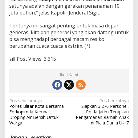
satunya adalah dengan gerakan penanaman 10
juta pohon,” jelas Kapolri Jenderal Sigit.
Tentunya ini sangat penting untuk masa depan
generasi kita dan generasi yang akan datang untuk
bisa menghadapi berbagai macam resiko
perubahan cuaca cuaca ekstrim. (*)
Post Views:
3,315
Ikuti Kami
N
Pos sebelumnya
Pos berikutnya
Polres Blitar Kota Bersama
Siapkan 3.276 Personel,
a
Forkopimda Kembali
Polda Jatim Terapkan
v
Droping Air Bersih Untuk
Pengamanan Ramah Anak
Warga
di Piala Dunia U-17
i
g
Jangan Lewatkan