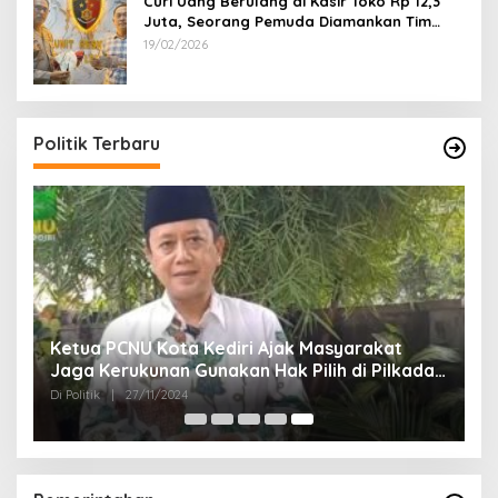
Curi Uang Berulang di Kasir Toko Rp 12,3
Juta, Seorang Pemuda Diamankan Tim
Reskrim Polsek Lenteng Sumenep
19/02/2026
Politik Terbaru
Ketua PCNU Kota Kediri Ajak Masyarakat
Jaga Kerukunan Gunakan Hak Pilih di Pilkada
2024
Di Politik
|
27/11/2024