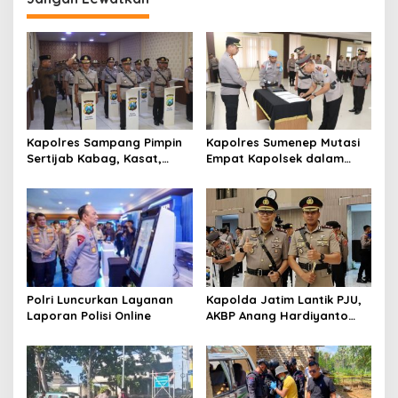
a
s
i
p
o
s
Kapolres Sampang Pimpin
Kapolres Sumenep Mutasi
Sertijab Kabag, Kasat,
Empat Kapolsek dalam
hingga 6 Kapolsek Jajaran
Penyegaran Kinerja
Polri Luncurkan Layanan
Kapolda Jatim Lantik PJU,
Laporan Polisi Online
AKBP Anang Hardiyanto
Jabat Kapolres Sumenep