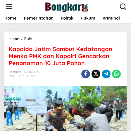
L
e
w
a
Home
Pemerintahan
Politik
Hukum
Kriminal
E
t
i
k
Home
/
Polri
K
e
a
k
Kapolda Jatim Sambut Kedatangan
p
o
o
n
Menko PMK dan Kapolri Gencarkan
l
t
Penanaman 10 Juta Pohon
d
e
a
n
Redaksi
16/11/2023
J
Polri
3315 Dilihat
a
t
i
m
S
a
m
b
u
t