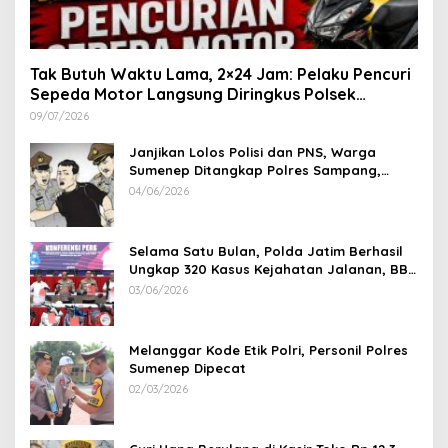
Tak Butuh Waktu Lama, 2×24 Jam: Pelaku Pencuri
Sepeda Motor Langsung Diringkus Polsek
Lenteng di Wilayah Manding
09/07/2026
Janjikan Lolos Polisi dan PNS, Warga
Sumenep Ditangkap Polres Sampang,
Korban Rugi Rp 600 juta
04/06/2026
Selama Satu Bulan, Polda Jatim Berhasil
Ungkap 320 Kasus Kejahatan Jalanan, BB
100 Sepeda Motor dan 12 Mobil Diamankan
03/06/2026
Melanggar Kode Etik Polri, Personil Polres
Sumenep Dipecat
02/03/2026