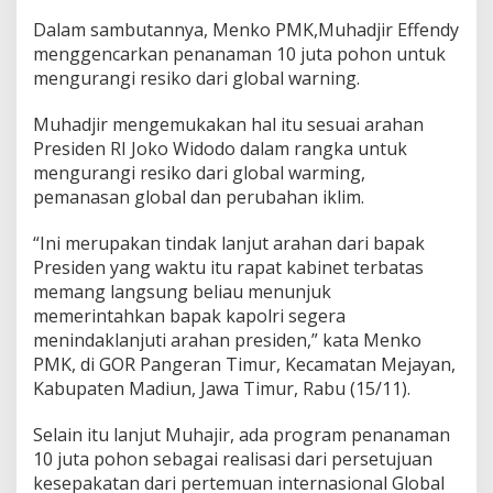
t
Dalam sambutannya, Menko PMK,Muhadjir Effendy
a
menggencarkan penanaman 10 juta pohon untuk
P
o
mengurangi resiko dari global warning.
h
o
Muhadjir mengemukakan hal itu sesuai arahan
n
Presiden RI Joko Widodo dalam rangka untuk
mengurangi resiko dari global warming,
pemanasan global dan perubahan iklim.
“Ini merupakan tindak lanjut arahan dari bapak
Presiden yang waktu itu rapat kabinet terbatas
memang langsung beliau menunjuk
memerintahkan bapak kapolri segera
menindaklanjuti arahan presiden,” kata Menko
PMK, di GOR Pangeran Timur, Kecamatan Mejayan,
Kabupaten Madiun, Jawa Timur, Rabu (15/11).
Selain itu lanjut Muhajir, ada program penanaman
10 juta pohon sebagai realisasi dari persetujuan
kesepakatan dari pertemuan internasional Global