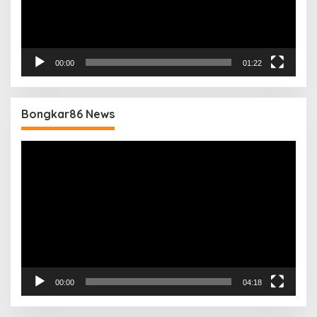
00:00
01:22
Bongkar86 News
Pemutar
Video
00:00
04:18