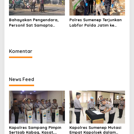
Bahayakan Pengendara,
Polres Sumenep Terjunkan
Personil Sat Samapta
Labfor Polda Jatim ke
Polres Sumenep Bersihkan
Lokasi Ledakan Mobil di
Ceceran oli di Jalan Pabian
Ambunten
Komentar
News Feed
Kapolres Sampang Pimpin
Kapolres Sumenep Mutasi
Sertijab Kabag, Kasat,
Empat Kapolsek dalam