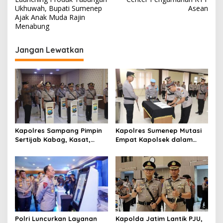
v
Ukhuwah, Bupati Sumenep
Asean
Ajak Anak Muda Rajin
i
Menabung
g
Jangan Lewatkan
a
s
i
p
o
s
Kapolres Sampang Pimpin
Kapolres Sumenep Mutasi
Sertijab Kabag, Kasat,
Empat Kapolsek dalam
hingga 6 Kapolsek Jajaran
Penyegaran Kinerja
Polri Luncurkan Layanan
Kapolda Jatim Lantik PJU,