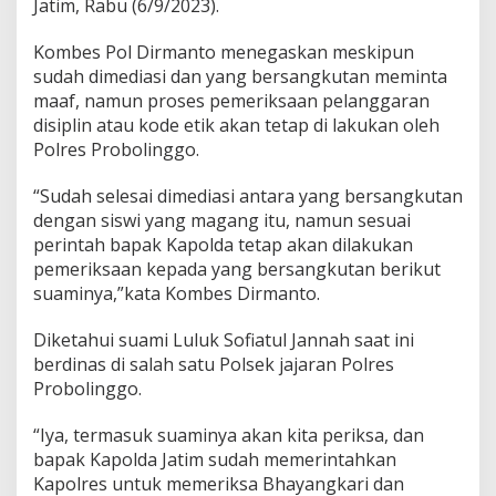
Jatim, Rabu (6/9/2023).
r
i
Kombes Pol Dirmanto menegaskan meskipun
y
a
sudah dimediasi dan yang bersangkutan meminta
n
maaf, namun proses pemeriksaan pelanggaran
g
disiplin atau kode etik akan tetap di lakukan oleh
V
Polres Probolinggo.
i
r
a
“Sudah selesai dimediasi antara yang bersangkutan
l
dengan siswi yang magang itu, namun sesuai
perintah bapak Kapolda tetap akan dilakukan
pemeriksaan kepada yang bersangkutan berikut
suaminya,”kata Kombes Dirmanto.
Diketahui suami Luluk Sofiatul Jannah saat ini
berdinas di salah satu Polsek jajaran Polres
Probolinggo.
“Iya, termasuk suaminya akan kita periksa, dan
bapak Kapolda Jatim sudah memerintahkan
Kapolres untuk memeriksa Bhayangkari dan