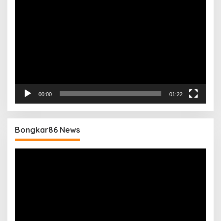
Video
00:00
01:22
Bongkar86 News
Pemutar
Video