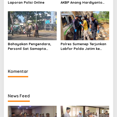
Laporan Polisi Online
AKBP Anang Hardiyanto
Jabat Kapolres Sumenep
Bahayakan Pengendara,
Polres Sumenep Terjunkan
Personil Sat Samapta
Labfor Polda Jatim ke
Polres Sumenep Bersihkan
Lokasi Ledakan Mobil di
Ceceran oli di Jalan Pabian
Ambunten
Komentar
News Feed