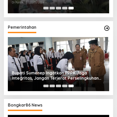
2024
Di Politik
|
27/11/2024
Pemerintahan
Bupati Sumenep Ingatkan PPPK Jaga
Integritas, Jangan Terjerat Perselingkuhan
dan Judi Online
Bongkar86 News
Pemutar