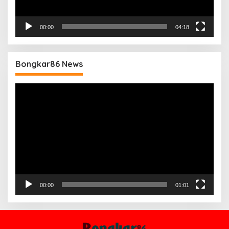
00:00
04:18
Bongkar86 News
Pemutar
Video
00:00
01:01