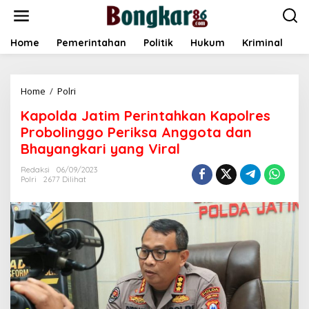
L
e
w
a
Home
Pemerintahan
Politik
Hukum
Kriminal
E
t
i
k
Home
/
Polri
K
e
a
k
Kapolda Jatim Perintahkan Kapolres
p
o
o
n
Probolinggo Periksa Anggota dan
l
t
Bhayangkari yang Viral
d
e
a
n
Redaksi
06/09/2023
J
Polri
2677 Dilihat
a
t
i
m
P
e
r
i
n
t