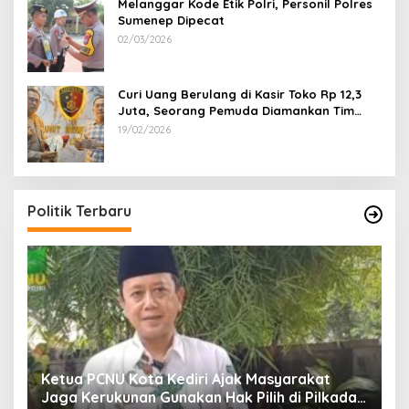
Melanggar Kode Etik Polri, Personil Polres
Sumenep Dipecat
02/03/2026
Curi Uang Berulang di Kasir Toko Rp 12,3
Juta, Seorang Pemuda Diamankan Tim
Reskrim Polsek Lenteng Sumenep
19/02/2026
Politik Terbaru
Ketua PCNU Kota Kediri Ajak Masyarakat
Jaga Kerukunan Gunakan Hak Pilih di Pilkada