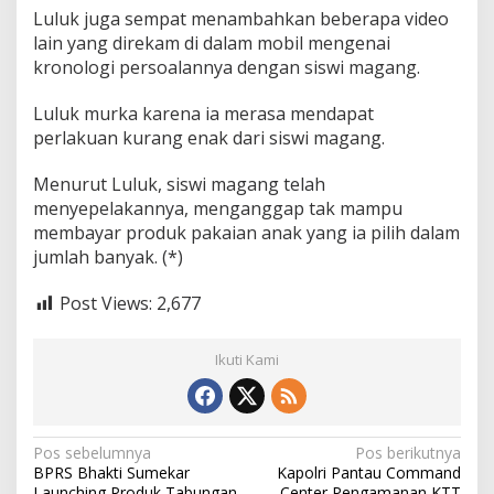
Luluk juga sempat menambahkan beberapa video
lain yang direkam di dalam mobil mengenai
kronologi persoalannya dengan siswi magang.
Luluk murka karena ia merasa mendapat
perlakuan kurang enak dari siswi magang.
Menurut Luluk, siswi magang telah
menyepelakannya, menganggap tak mampu
membayar produk pakaian anak yang ia pilih dalam
jumlah banyak. (*)
Post Views:
2,677
Ikuti Kami
N
Pos sebelumnya
Pos berikutnya
BPRS Bhakti Sumekar
Kapolri Pantau Command
a
Launching Produk Tabungan
Center Pengamanan KTT