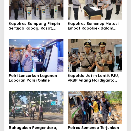
Kapolres Sampang Pimpin
Kapolres Sumenep Mutasi
Sertijab Kabag, Kasat,
Empat Kapolsek dalam
hingga 6 Kapolsek Jajaran
Penyegaran Kinerja
Polri Luncurkan Layanan
Kapolda Jatim Lantik PJU,
Laporan Polisi Online
AKBP Anang Hardiyanto
Jabat Kapolres Sumenep
Bahayakan Pengendara,
Polres Sumenep Terjunkan