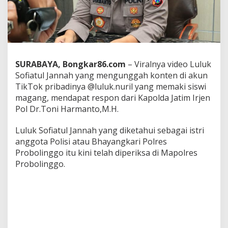
a
h
k
a
n
K
a
SURABAYA, Bongkar86.com
– Viralnya video Luluk
p
Sofiatul Jannah yang mengunggah konten di akun
o
TikTok pribadinya @luluk.nuril yang memaki siswi
l
r
magang, mendapat respon dari Kapolda Jatim Irjen
e
Pol Dr.Toni Harmanto,M.H.
s
P
Luluk Sofiatul Jannah yang diketahui sebagai istri
r
anggota Polisi atau Bhayangkari Polres
o
b
Probolinggo itu kini telah diperiksa di Mapolres
o
Probolinggo.
l
i
n
g
g
o
P