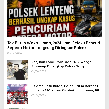
Tak Butuh Waktu Lama, 2×24 Jam: Pelaku Pencuri
Sepeda Motor Langsung Diringkus Polsek
Lenteng di Wilayah Manding
09/07/2026
Janjikan Lolos Polisi dan PNS, Warga
Sumenep Ditangkap Polres Sampang,
Korban Rugi Rp 600 juta
04/06/2026
Selama Satu Bulan, Polda Jatim Berhasil
Ungkap 320 Kasus Kejahatan Jalanan, BB
100 Sepeda Motor dan 12 Mobil Diamankan
03/06/2026