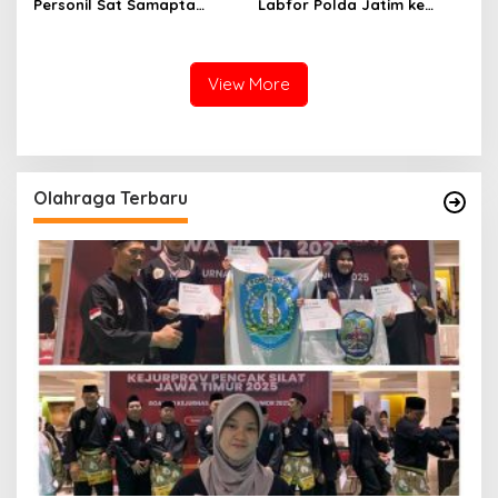
Personil Sat Samapta
Labfor Polda Jatim ke
Polres Sumenep Bersihkan
Lokasi Ledakan Mobil di
Ceceran oli di Jalan Pabian
Ambunten
View More
Olahraga Terbaru