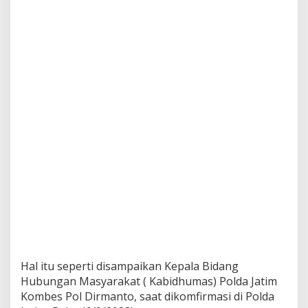
e
r
i
k
s
a
A
n
g
g
o
t
a
d
a
n
B
h
a
y
a
Hal itu seperti disampaikan Kepala Bidang
n
g
Hubungan Masyarakat ( Kabidhumas) Polda Jatim
k
Kombes Pol Dirmanto, saat dikomfirmasi di Polda
a