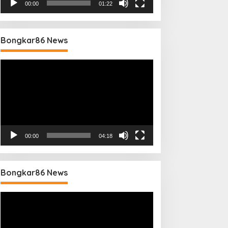
00:00
01:22
Bongkar86 News
Pemutar
Video
00:00
04:18
Bongkar86 News
Pemutar
Video