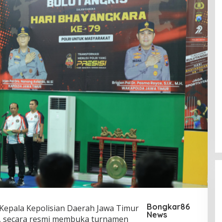
Bongkar86
Kepala Kepolisian Daerah Jawa Timur
News
i., secara resmi membuka turnamen