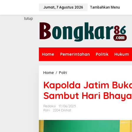
L
Tambahkan Menu
e
Jumat, 7 Agustus 2026
w
a
tutup
t
i
k
e
k
o
Home
Pemerintahan
Politik
Hukum
n
t
e
n
Home
/
Polri
K
a
Kapolda Jatim Buk
p
o
Sambut Hari Bhaya
l
d
a
Redaksi
17/06/2025
J
Polri
2204 Dilihat
a
t
i
m