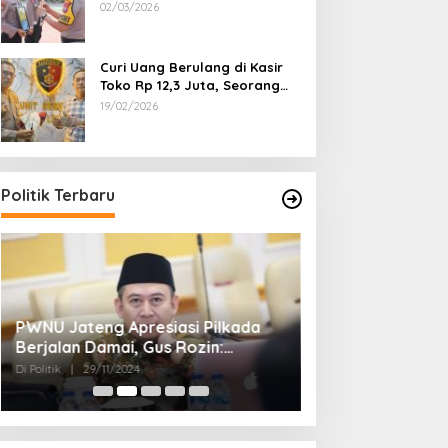
Dipecat
02/03/2026
Curi Uang Berulang di Kasir
Toko Rp 12,3 Juta, Seorang
Pemuda Diamankan Tim
19/02/2026
Reskrim Polsek Lenteng
Sumenep
Politik Terbaru
PWNU Jateng Apresiasi Pilkada
Belum Diumumka
Berjalan Damai, Gus Rozin:
Pamekasan, Pas
Cerminan Kedewasaan Politik
Deklarasi Keme
Di Politik
|
29/11/2024
Di Politik
|
27/11/2024
Masyarakat