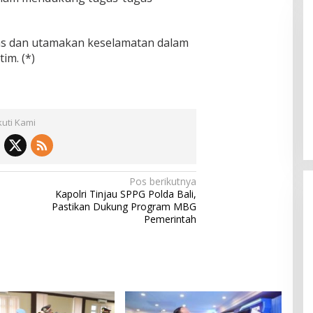
itas dan utamakan keselamatan dalam
im. (*)
Pemkab Sumenep Salurkan
Tunjangan Guru Ngaji, Bupati
kuti Kami
Fauzi: Guru Ngaji Berperan
Strategis Bangun Akhlak Generasi
Pos berikutnya
Kapolri Tinjau SPPG Polda Bali,
Pastikan Dukung Program MBG
Pemerintah