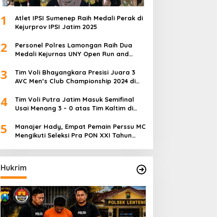
1
Atlet IPSI Sumenep Raih Medali Perak di
Kejurprov IPSI Jatim 2025
2
Personel Polres Lamongan Raih Dua
Medali Kejurnas UNY Open Run and
Jump Competition
3
Tim Voli Bhayangkara Presisi Juara 3
AVC Men’s Club Championship 2024 di
Iran
4
Tim Voli Putra Jatim Masuk Semifinal
Usai Menang 3 – 0 atas Tim Kaltim di
PON XXI Sumut
5
Manajer Hady, Empat Pemain Perssu MC
Mengikuti Seleksi Pra PON XXI Tahun
2024
Hukrim