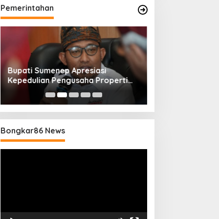
Pemerintahan
Bupati Sumenep Apresiasi
Naik Status Tipe
Kepedulian Pengusaha Properti
Anwar Sumenep J
Bantu Korban Gempa
Rujukan Berjenj
Bongkar86 News
Pemutar
Video