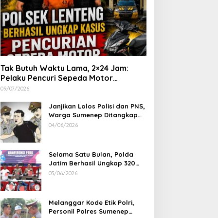
Tak Butuh Waktu Lama, 2×24 Jam:
Pelaku Pencuri Sepeda Motor
Langsung Diringkus Polsek Lenteng di
09/07/2026
Wilayah Manding
Janjikan Lolos Polisi dan PNS,
Warga Sumenep Ditangkap
Polres Sampang, Korban Rugi
04/06/2026
Rp 600 juta
Selama Satu Bulan, Polda
Jatim Berhasil Ungkap 320
Kasus Kejahatan Jalanan, BB
03/06/2026
100 Sepeda Motor dan 12
Mobil Diamankan
Melanggar Kode Etik Polri,
Personil Polres Sumenep