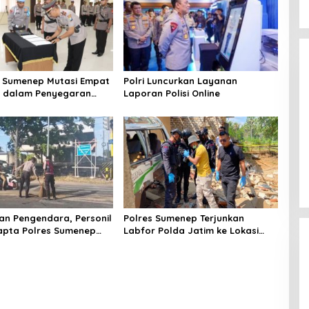
 Sumenep Mutasi Empat
Polri Luncurkan Layanan
k dalam Penyegaran
Laporan Polisi Online
n Pengendara, Personil
Polres Sumenep Terjunkan
apta Polres Sumenep
Labfor Polda Jatim ke Lokasi
 Ceceran oli di Jalan
Ledakan Mobil di Ambunten