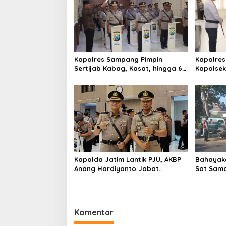
i
p
o
s
Kapolres Sampang Pimpin
Kapolres
Sertijab Kabag, Kasat, hingga 6
Kapolse
Kapolsek Jajaran
Kinerja
Kapolda Jatim Lantik PJU, AKBP
Bahayaka
Anang Hardiyanto Jabat
Sat Sam
Kapolres Sumenep
Bersihkan
Pabian
Komentar