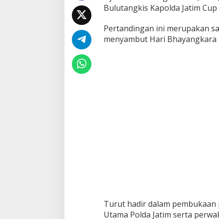
Bulutangkis Kapolda Jatim Cup
m
b
u
Pertandingan ini merupakan sa
t
menyambut Hari Bhayangkara 
H
a
r
i
B
h
a
y
a
n
g
k
a
r
a
k
e
-
7
Turut hadir dalam pembukaan 
9
Utama Polda Jatim serta perwak