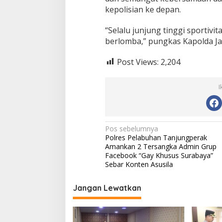
kepolisian ke depan.
“Selalu junjung tinggi sportiv
berlomba,” pungkas Kapolda Jat
Post Views:
2,204
I
N
Pos sebelumnya
Polres Pelabuhan Tanjungperak
a
Amankan 2 Tersangka Admin Grup
v
Facebook “Gay Khusus Surabaya”
Sebar Konten Asusila
i
g
Jangan Lewatkan
a
s