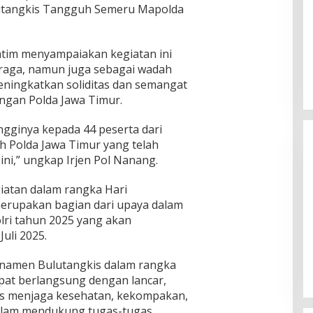
ulutangkis Tangguh Semeru Mapolda
tim menyampaiakan kegiatan ini
hraga, namun juga sebagai wadah
eningkatkan soliditas dan semangat
ungan Polda Jawa Timur.
ingginya kepada 44 peserta dari
h Polda Jawa Timur yang telah
ini,” ungkap Irjen Pol Nanang.
iatan dalam rangka Hari
merupakan bagian dari upaya dalam
ri tahun 2025 yang akan
Ketua Komisi II DPR RI: Pilkada
Juli 2025.
Serentak 2024 Berjalan Lancar
dan Kondusif
Di Politik
|
29/11/2024
rnamen Bulutangkis dalam rangka
apat berlangsung dengan lancar,
s menjaga kesehatan, kekompakan,
lam mendukung tugas-tugas