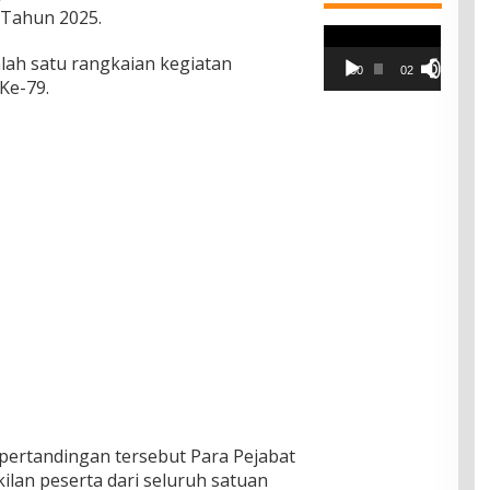
 Tahun 2025.
Pemutar
Video
lah satu rangkaian kegiatan
00:00
02:42
Ke-79.
pertandingan tersebut Para Pejabat
ilan peserta dari seluruh satuan