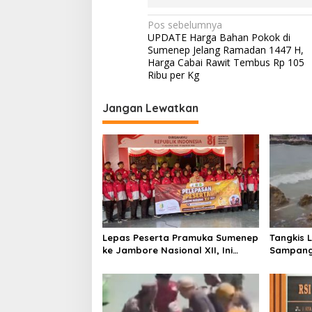
N
Pos sebelumnya
UPDATE Harga Bahan Pokok di
a
Sumenep Jelang Ramadan 1447 H,
v
Harga Cabai Rawit Tembus Rp 105
Ribu per Kg
i
g
Jangan Lewatkan
a
s
i
p
o
s
Lepas Peserta Pramuka Sumenep
Tangkis 
ke Jambore Nasional XII, Ini
Sampang
Pesan Wabup KH Imam Hasyim
Keselam