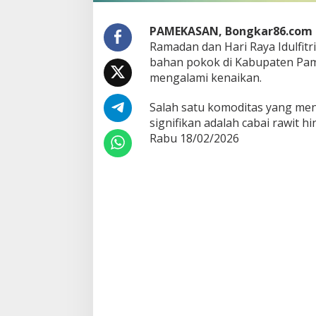
a
B
PAMEKASAN, Bongkar86.com
a
Ramadan dan Hari Raya Idulfitr
h
bahan pokok di Kabupaten Pam
a
n
mengalami kenaikan.
P
o
Salah satu komoditas yang men
k
signifikan adalah cabai rawit 
o
Rabu 18/02/2026
k
d
i
P
a
m
e
k
a
s
a
n
T
e