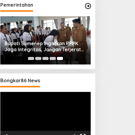
Pemerintahan
Bupati Sumenep Ingatkan PPPK
Jaga Integritas, Jangan Terjerat
Perselingkuhan dan Judi Online
Bongkar86 News
Pemutar
Video