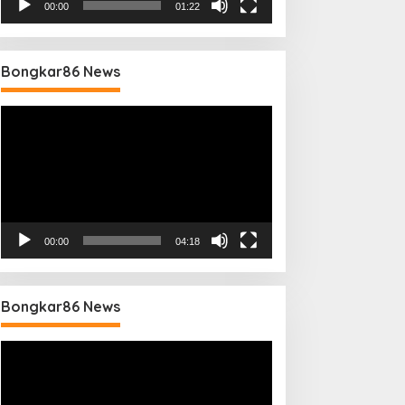
00:00
01:22
Bongkar86 News
Pemutar
Video
00:00
04:18
Bongkar86 News
Pemutar
Video