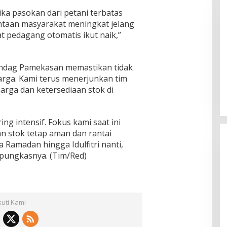
ka pasokan dari petani terbatas
ntaan masyarakat meningkat jelang
at pedagang otomatis ikut naik,”
ndag Pamekasan memastikan tidak
 B, RSUD dr Moh
Bupati Sumenep Resmi Lantik
arga. Kami terus menerjunkan tim
adi Rumah Sakit
Syahwan Effendy Sebagai PJ
rga dan ketersediaan stok di
ng
Sekda
ng intensif. Fokus kami saat ini
n stok tetap aman dan rantai
a Ramadan hingga Idulfitri nanti,
” pungkasnya. (Tim/Red)
kuti Kami