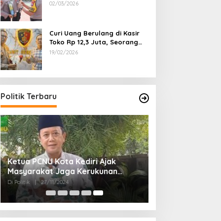
Dipecat
02/03/2026
Curi Uang Berulang di Kasir
Toko Rp 12,3 Juta, Seorang
Pemuda Diamankan Tim
19/02/2026
Reskrim Polsek Lenteng
Sumenep
Politik Terbaru
Ketua PCNU Kota Kediri Ajak
Masyarakat Jaga Kerukunan
Gunakan Hak Pilih di Pilkada 2024
Di Politik
|
27/11/2024