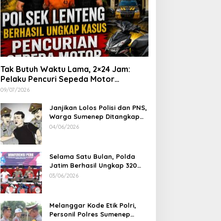
Tak Butuh Waktu Lama, 2×24 Jam:
Pelaku Pencuri Sepeda Motor
Langsung Diringkus Polsek Lenteng di
09/07/2026
Wilayah Manding
Janjikan Lolos Polisi dan PNS,
Warga Sumenep Ditangkap
Polres Sampang, Korban Rugi
04/06/2026
Rp 600 juta
Selama Satu Bulan, Polda
Jatim Berhasil Ungkap 320
Kasus Kejahatan Jalanan, BB
03/06/2026
100 Sepeda Motor dan 12
Mobil Diamankan
Melanggar Kode Etik Polri,
Personil Polres Sumenep