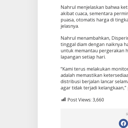
k
u
Nahrul menjelaskan bahwa keti
s
akibat cuaca, sementara permi
P
puasa, otomatis harga di tingk
a
jelasnya.
d
a
K
Nahrul menambahkan, Disperi
Bupati Sumenep Apresiasi
Naik Status Tipe
e
tinggal diam dengan naiknya h
Kepedulian Pengusaha Properti
Anwar Sumenep J
t
untuk memantau pergerakan ha
e
Bantu Korban Gempa
Rujukan Berjenja
lapangan setiap hari.
r
s
e
“Kami terus melakukan monitori
d
adalah memastikan ketersediaa
i
distribusi berjalan lancar selam
a
agar tidak terjadi kelangkaan,
a
n
S
Post Views:
3,660
t
o
k
I