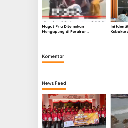
Mayat Pria Ditemukan
Ini Iden
Mengapung di Perairan
Kebakara
Pelabuhan Giligenting Sumenep
Sentosa 
Kaliange
Komentar
News Feed