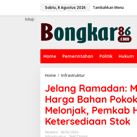
L
Tambahkan Menu
e
Sabtu, 8 Agustus 2026
w
a
tutup
t
i
k
e
k
o
Home
Pemerintahan
Politik
Hukum
n
t
e
n
Home
/
Infrastruktur
J
e
Jelang Ramadan: M
l
a
Harga Bahan Pokok
n
g
Melonjak, Pemkab 
R
a
Ketersediaan Stok
m
a
d
Redaksi
18/02/2026
a
Infrastruktur
3660 Dilihat