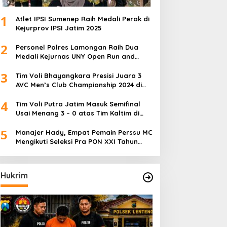
1
Atlet IPSI Sumenep Raih Medali Perak di
Kejurprov IPSI Jatim 2025
2
Personel Polres Lamongan Raih Dua
Medali Kejurnas UNY Open Run and
Jump Competition
3
Tim Voli Bhayangkara Presisi Juara 3
AVC Men’s Club Championship 2024 di
Iran
4
Tim Voli Putra Jatim Masuk Semifinal
Usai Menang 3 – 0 atas Tim Kaltim di
PON XXI Sumut
5
Manajer Hady, Empat Pemain Perssu MC
Mengikuti Seleksi Pra PON XXI Tahun
2024
Hukrim