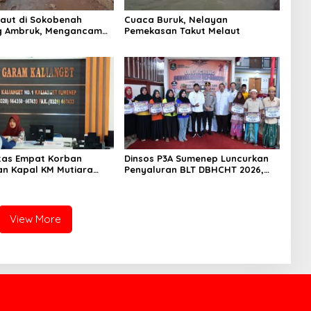
Laut di Sokobenah
Cuaca Buruk, Nelayan
 Ambruk, Mengancam
Pemekasan Takut Melaut
atan Warga
titas Empat Korban
Dinsos P3A Sumenep Luncurkan
n Kapal KM Mutiara
Penyaluran BLT DBHCHT 2026,
2 di Rawat di RSI
Sebanyak 2.600 Buruh Tembakau
t Sumenep
Siap Menerima
View More