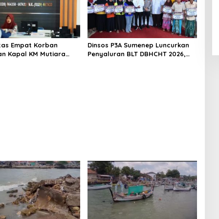
titas Empat Korban
Dinsos P3A Sumenep Luncurkan
n Kapal KM Mutiara
Penyaluran BLT DBHCHT 2026,
2 di Rawat di RSI
Sebanyak 2.600 Buruh Tembakau
t Sumenep
Siap Menerima