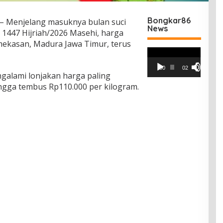
Bongkar86
– Menjelang masuknya bulan suci
News
i 1447 Hijriah/2026 Masehi, harga
ekasan, Madura Jawa Timur, terus
Pemutar
Video
00:00
02:42
galami lonjakan harga paling
hingga tembus Rp110.000 per kilogram.