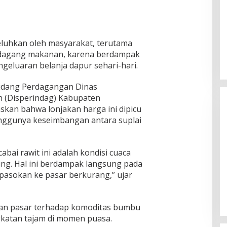
keluhkan oleh masyarakat, terutama
edagang makanan, karena berdampak
eluaran belanja dapur sehari-hari.
Bidang Perdagangan Dinas
n (Disperindag) Kabupaten
kan bahwa lonjakan harga ini dipicu
anggunya keseimbangan antara suplai
bai rawit ini adalah kondisi cuaca
g. Hal ini berdampak langsung pada
n KPU
KH Imam Hasyim Nyoblos di TPS
 pasokan ke pasar berkurang,” ujar
ngan Kharisma
002 Desa Aengbaja Raja,
angan
Berharap Pilkada Berjalan Damai
Di Politik
|
27/11/2024
aan pasar terhadap komoditas bumbu
gkatan tajam di momen puasa.