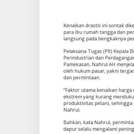
r
u
s
M
e
Kenaikan drastis ini sontak di
l
para ibu rumah tangga dan p
o
n
langsung pada bengkaknya peng
j
a
Pelaksana Tugas (Plt) Kepala 
k
Perindustrian dan Perdaganga
,
Pamekasan, Nahrul AH menjelas
P
e
oleh hukum pasar, yakni terg
m
dan permintaan.
k
a
“Faktor utama kenaikan harga ca
b
ekstrem yang kurang mendukun
H
PWNU Jateng Apresiasi Pilkada
Belum Diumumka
a
produktivitas petani, sehingga
Berjalan Damai, Gus Rozin:
Pamekasan, Pasa
n
Nahrul.
Cerminan Kedewasaan Politik
Deklarasi Kemen
Di Politik
|
29/11/2024
Di Politik
|
27/11/2024
y
Masyarakat
a
Bahkan, kata Nahrul, permint
F
dapur selalu mengalami penin
o