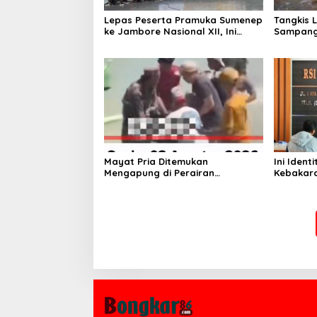
Lepas Peserta Pramuka Sumenep
Tangkis 
ke Jambore Nasional XII, Ini
Sampang
Pesan Wabup KH Imam Hasyim
Keselam
Mayat Pria Ditemukan
Ini Iden
Mengapung di Perairan
Kebakara
Pelabuhan Giligenting Sumenep
Sentosa 
Kaliange