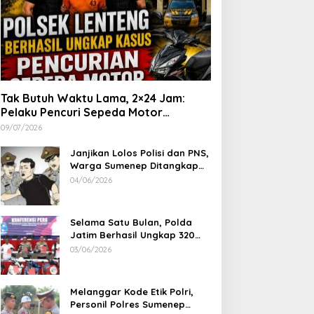
Tak Butuh Waktu Lama, 2×24 Jam:
Pelaku Pencuri Sepeda Motor
Langsung Diringkus Polsek Lenteng di
09/07/2026
Wilayah Manding
Janjikan Lolos Polisi dan PNS,
Warga Sumenep Ditangkap
Polres Sampang, Korban Rugi
04/06/2026
Rp 600 juta
Selama Satu Bulan, Polda
Jatim Berhasil Ungkap 320
Kasus Kejahatan Jalanan, BB
03/06/2026
100 Sepeda Motor dan 12
Mobil Diamankan
Melanggar Kode Etik Polri,
Personil Polres Sumenep