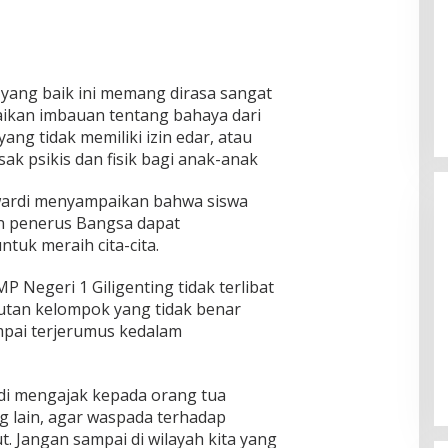
ang baik ini memang dirasa sangat
ikan imbauan tentang bahaya dari
ng tidak memiliki izin edar, atau
k psikis dan fisik bagi anak-anak
wardi menyampaikan bahwa siswa
n penerus Bangsa dapat
tuk meraih cita-cita.
 Negeri 1 Giligenting tidak terlibat
kutan kelompok yang tidak benar
Ketua Komisi II DPR RI: Pilkada
mpai terjerumus kedalam
Serentak 2024 Berjalan Lancar
dan Kondusif
Di Politik
|
29/11/2024
i mengajak kepada orang tua
 lain, agar waspada terhadap
. Jangan sampai di wilayah kita yang