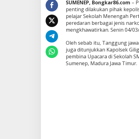
SUMENEP, Bongkar86.com
– P
t
penting dilakukan pihak kepoli
i
pelajar Sekolah Menengah Pert
n
g
peredaran berbagai jenis nark
,
mengkhawatirkan. Senin 04/03
K
a
Oleh sebab itu, Tanggung jaw
p
juga ditunjukkan Kapolsek Gili
o
l
pembina Upacara di Sekolah SM
s
Sumenep, Madura Jawa Timur.
e
k
I
P
T
U
M
a
w
a
r
d
i