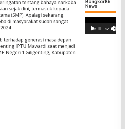
Bongkar86
eringatan tentang bahaya narkoba
News
sian sejak dini, termasuk kepada
ama (SMP). Apalagi sekarang,
Pemutar
oba di masyarakat sudah sangat
Video
/2024
00:00
02:42
ab terhadap generasi masa depan
genting IPTU Mawardi saat menjadi
P Negeri 1 Giligenting, Kabupaten