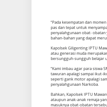
H
i
m
b
a
u
“Pada kesempatan dan momen y
J
pas dan tepat untuk menyampa
a
penyalahgunaan obat- obatan ya
u
bahan-bahan yang dapat merusa
h
i
N
Kapolsek Giligenting IPTU Ma
a
atau generasi muda merupaka
r
bersungguh-sungguh belajar un
k
o
“Kami imbau agar para siswa SMP
b
a
tawuran apalagi sampai ikut-i
d
seperti gank motor apalagi sa
a
penyalahgunaan Narkoba.
n
T
Bahkan, Kapolsek IPTU Maward
a
w
ataupun anak-anak remaja yang
u
masuknya obat-obatan tersebut