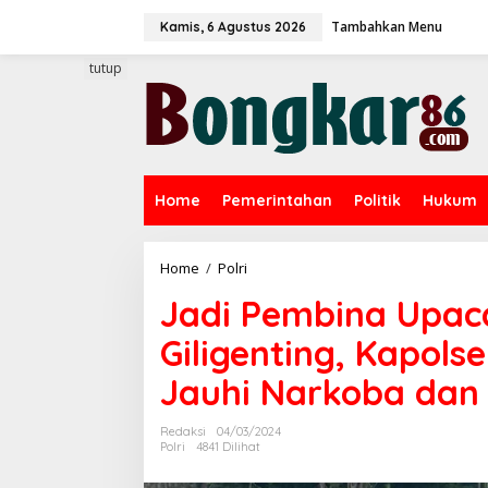
L
Tambahkan Menu
e
Kamis, 6 Agustus 2026
w
a
tutup
t
i
k
e
k
o
Home
Pemerintahan
Politik
Hukum
n
t
e
n
Home
/
Polri
J
a
Jadi Pembina Upaca
d
i
Giligenting, Kapol
P
e
Jauhi Narkoba dan
m
b
i
Redaksi
04/03/2024
n
Polri
4841 Dilihat
a
U