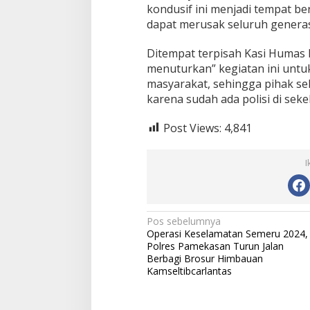
r
kondusif ini menjadi tempat 
a
dapat merusak seluruh genera
n
Ditempat terpisah Kasi Humas 
menuturkan” kegiatan ini untu
masyarakat, sehingga pihak s
karena sudah ada polisi di seke
Post Views:
4,841
I
N
Pos sebelumnya
Operasi Keselamatan Semeru 2024,
a
Polres Pamekasan Turun Jalan
v
Berbagi Brosur Himbauan
Kamseltibcarlantas
i
g