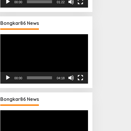
00:00
01:22
Bongkar86 News
Pemutar
Video
00:00
04:18
Bongkar86 News
Pemutar
Video