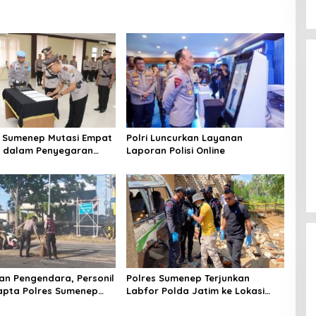
 Sumenep Mutasi Empat
Polri Luncurkan Layanan
k dalam Penyegaran
Laporan Polisi Online
n Pengendara, Personil
Polres Sumenep Terjunkan
apta Polres Sumenep
Labfor Polda Jatim ke Lokasi
 Ceceran oli di Jalan
Ledakan Mobil di Ambunten