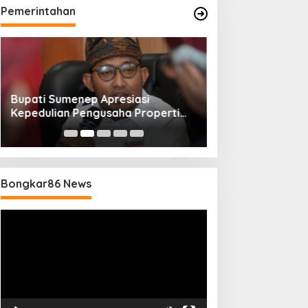
Pemerintahan
Bupati Sumenep Apresiasi
Naik Status Tipe
Kepedulian Pengusaha Properti
Anwar Sumenep J
Bantu Korban Gempa
Rujukan Berjenj
Bongkar86 News
Pemutar
Video