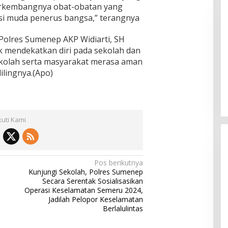
berkembangnya obat-obatan yang
si muda penerus bangsa,” terangnya
Polres Sumenep AKP Widiarti, SH
k mendekatkan diri pada sekolah dan
ekolah serta masyarakat merasa aman
lilingnya.(Apo)
Pemkab Sumenep Salurkan
Tunjangan Guru Ngaji, Bupati
Fauzi: Guru Ngaji Berperan
Strategis Bangun Akhlak Generasi
kuti Kami
Pos berikutnya
Kunjungi Sekolah, Polres Sumenep
Secara Serentak Sosialisasikan
Operasi Keselamatan Semeru 2024,
Jadilah Pelopor Keselamatan
Berlalulintas