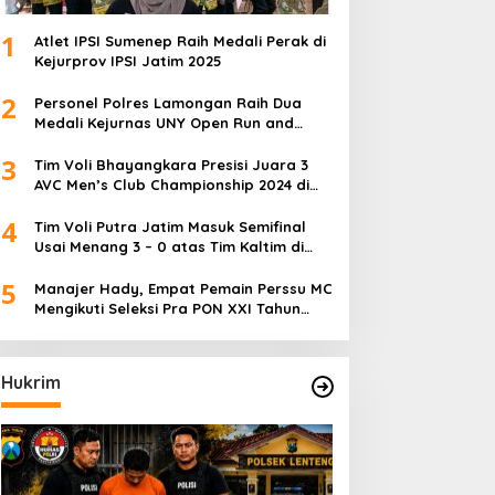
1
Atlet IPSI Sumenep Raih Medali Perak di
Kejurprov IPSI Jatim 2025
2
Personel Polres Lamongan Raih Dua
Medali Kejurnas UNY Open Run and
Jump Competition
3
Tim Voli Bhayangkara Presisi Juara 3
AVC Men’s Club Championship 2024 di
Iran
4
Tim Voli Putra Jatim Masuk Semifinal
Usai Menang 3 – 0 atas Tim Kaltim di
PON XXI Sumut
5
Manajer Hady, Empat Pemain Perssu MC
Mengikuti Seleksi Pra PON XXI Tahun
2024
Hukrim