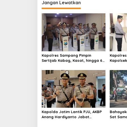
Jangan Lewatkan
a
s
i
p
o
s
Kapolres Sampang Pimpin
Kapolres
Sertijab Kabag, Kasat, hingga 6
Kapolse
Kapolsek Jajaran
Kinerja
Kapolda Jatim Lantik PJU, AKBP
Bahayaka
Anang Hardiyanto Jabat
Sat Sam
Kapolres Sumenep
Bersihkan