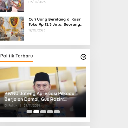
Dipecat
02/03/2026
Curi Uang Berulang di Kasir
Toko Rp 12,3 Juta, Seorang
Pemuda Diamankan Tim
19/02/2026
Reskrim Polsek Lenteng
Sumenep
Politik Terbaru
PWNU Jateng Apresiasi Pilkada
Belum Diumumka
Berjalan Damai, Gus Rozin:
Pamekasan, Pas
Cerminan Kedewasaan Politik
Deklarasi Keme
Di Politik
|
29/11/2024
Di Politik
|
27/11/2024
Masyarakat