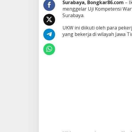
Surabaya, Bongkar86.com
– I
a
menggelar Uji Kompetensi War
n
Surabaya.
M
e
d
UKW ini diikuti oleh para pekerj
i
yang bekerja di wilayah Jawa T
a
S
a
n
g
a
t
P
e
n
t
i
n
g
D
a
n
M