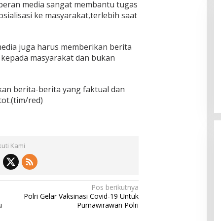
eran media sangat membantu tugas
sialisasi ke masyarakat,terlebih saat
media juga harus memberikan berita
r kepada masyarakat dan bukan
Pemkab Sumenep Salurkan
Tunjangan Guru Ngaji, Bupati
an berita-berita yang faktual dan
Fauzi: Guru Ngaji Berperan
t.(tim/red)
Strategis Bangun Akhlak Generasi
kuti Kami
Pos berikutnya
Polri Gelar Vaksinasi Covid-19 Untuk
u
Purnawirawan Polri