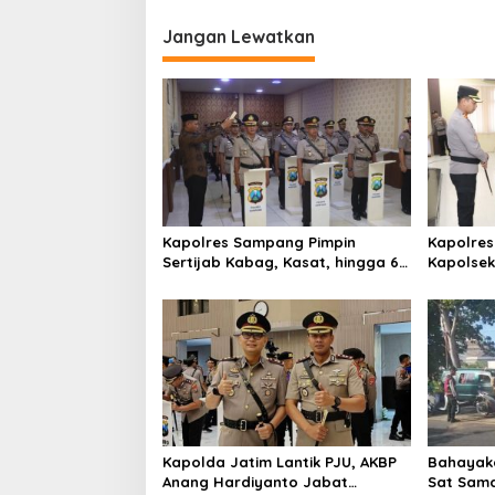
i
Jangan Lewatkan
g
a
s
i
p
o
s
Kapolres Sampang Pimpin
Kapolres
Sertijab Kabag, Kasat, hingga 6
Kapolse
Kapolsek Jajaran
Kinerja
Kapolda Jatim Lantik PJU, AKBP
Bahayaka
Anang Hardiyanto Jabat
Sat Sam