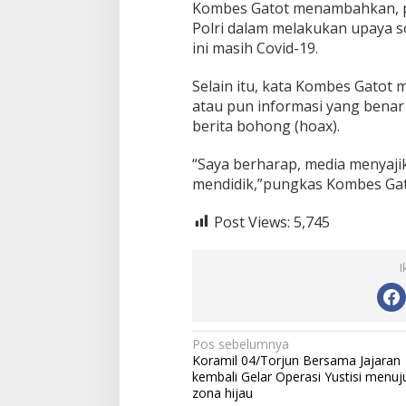
Kombes Gatot menambahkan, p
Polri dalam melakukan upaya so
ini masih Covid-19.
Selain itu, kata Kombes Gatot 
atau pun informasi yang bena
berita bohong (hoax).
“Saya berharap, media menyajik
mendidik,”pungkas Kombes Gato
Post Views:
5,745
I
N
Pos sebelumnya
Koramil 04/Torjun Bersama Jajaran
a
kembali Gelar Operasi Yustisi menuj
v
zona hijau