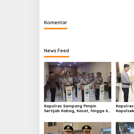
Kapolres Sumenep
Bersihkan
Pabian
Komentar
News Feed
Kapolres Sampang Pimpin
Kapolres
Sertijab Kabag, Kasat, hingga 6
Kapolse
Kapolsek Jajaran
Kinerja