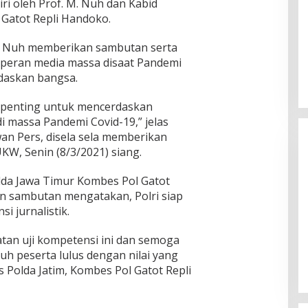
ri oleh Prof. M. Nuh dan Kabid
Gatot Repli Handoko.
M. Nuh memberikan sambutan serta
peran media massa disaat Pandemi
rdaskan bangsa.
t penting untuk mencerdaskan
di massa Pandemi Covid-19,” jelas
an Pers, disela sela memberikan
KW, Senin (8/3/2021) siang.
lda Jawa Timur Kombes Pol Gatot
n sambutan mengatakan, Polri siap
 jurnalistik.
Ketua Komisi II DPR RI: Pilkada
Serentak 2024 Berjalan Lancar
tan uji kompetensi ini dan semoga
dan Kondusif
uruh peserta lulus dengan nilai yang
Di Politik
|
29/11/2024
Polda Jatim, Kombes Pol Gatot Repli