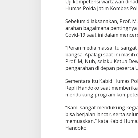
e
Uji kompetensi wartawan dihadi
m
Humas Polda Jatim Kombes Pol 
b
a
Sebelum dilaksanakan, Prof, 
n
arahan bagaimana pentingnya 
t
u
Covid-19 saat ini dalam mence
T
u
“Peran media massa itu sanga
g
bangsa. Apalagi saat ini masih 
a
Prof. M, Nuh, selaku Ketua Dew
s
P
pengarahan di depan peserta U
o
l
Sementara itu Kabid Humas Po
r
Repli Handoko saat memberika
i
mendukung program kompetensi
“Kami sangat mendukung kegia
bisa berjalan lancar, serta sel
memuaskan,” kata Kabid Humas 
Handoko.