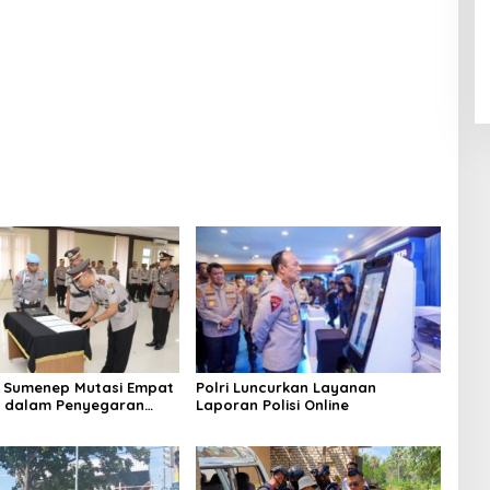
 Ceceran oli di Jalan
Ledakan Mobil di Ambunten
 Sumenep Mutasi Empat
Polri Luncurkan Layanan
k dalam Penyegaran
Laporan Polisi Online