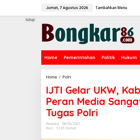
L
Tambahkan Menu
e
Jumat, 7 Agustus 2026
w
a
tutup
t
i
k
e
k
o
Home
Pemerintahan
Politik
Hukum
n
t
e
n
Home
/
Polri
I
J
IJTI Gelar UKW, Ka
T
I
Peran Media Sanga
G
e
Tugas Polri
l
a
r
Redaksi
08/03/2021
U
Polri
5745 Dilihat
K
W