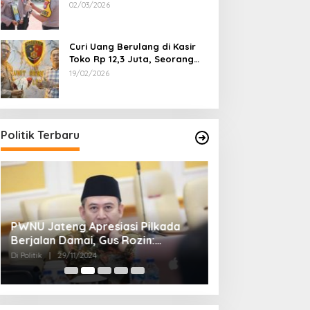
Dipecat
02/03/2026
Curi Uang Berulang di Kasir
Toko Rp 12,3 Juta, Seorang
Pemuda Diamankan Tim
19/02/2026
Reskrim Polsek Lenteng
Sumenep
Politik Terbaru
PWNU Jateng Apresiasi Pilkada
Belum Diumumka
Berjalan Damai, Gus Rozin:
Pamekasan, Pas
Cerminan Kedewasaan Politik
Deklarasi Keme
Di Politik
|
29/11/2024
Di Politik
|
27/11/2024
Masyarakat