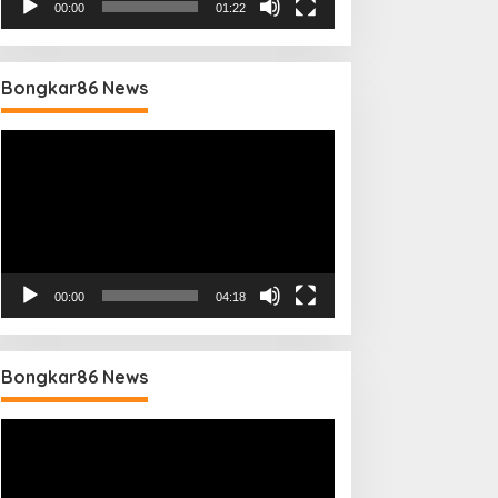
00:00
01:22
Bongkar86 News
Pemutar
Video
00:00
04:18
Bongkar86 News
Pemutar
Video