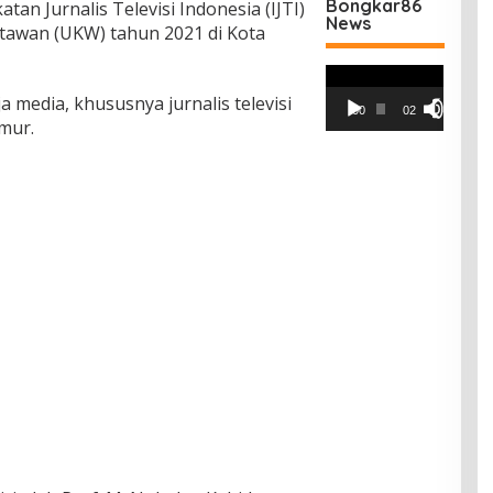
Bongkar86
katan Jurnalis Televisi Indonesia (IJTI)
News
tawan (UKW) tahun 2021 di Kota
Pemutar
Video
a media, khususnya jurnalis televisi
00:00
02:42
imur.