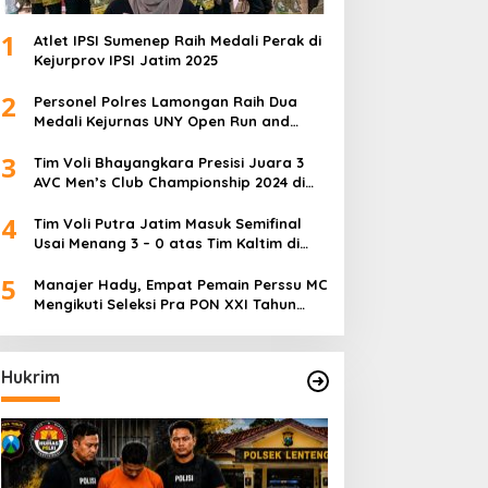
1
Atlet IPSI Sumenep Raih Medali Perak di
Kejurprov IPSI Jatim 2025
2
Personel Polres Lamongan Raih Dua
Medali Kejurnas UNY Open Run and
Jump Competition
3
Tim Voli Bhayangkara Presisi Juara 3
AVC Men’s Club Championship 2024 di
Iran
4
Tim Voli Putra Jatim Masuk Semifinal
Usai Menang 3 – 0 atas Tim Kaltim di
PON XXI Sumut
5
Manajer Hady, Empat Pemain Perssu MC
Mengikuti Seleksi Pra PON XXI Tahun
2024
Hukrim