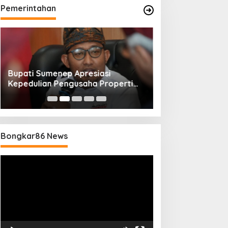
Pemerintahan
Bupati Sumenep Apresiasi
Naik Status Tipe
Kepedulian Pengusaha Properti
Anwar Sumenep J
Bantu Korban Gempa
Rujukan Berjenj
Bongkar86 News
Pemutar
Video