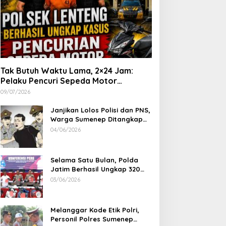
Tak Butuh Waktu Lama, 2×24 Jam:
Pelaku Pencuri Sepeda Motor
Langsung Diringkus Polsek Lenteng di
09/07/2026
Wilayah Manding
Janjikan Lolos Polisi dan PNS,
Warga Sumenep Ditangkap
Polres Sampang, Korban Rugi
04/06/2026
Rp 600 juta
Selama Satu Bulan, Polda
Jatim Berhasil Ungkap 320
Kasus Kejahatan Jalanan, BB
03/06/2026
100 Sepeda Motor dan 12
Mobil Diamankan
Melanggar Kode Etik Polri,
Personil Polres Sumenep