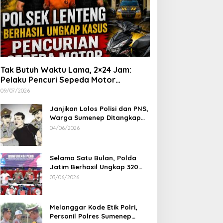
Tak Butuh Waktu Lama, 2×24 Jam:
Pelaku Pencuri Sepeda Motor
Langsung Diringkus Polsek Lenteng di
09/07/2026
Wilayah Manding
Janjikan Lolos Polisi dan PNS,
Warga Sumenep Ditangkap
Polres Sampang, Korban Rugi
04/06/2026
Rp 600 juta
Selama Satu Bulan, Polda
Jatim Berhasil Ungkap 320
Kasus Kejahatan Jalanan, BB
03/06/2026
100 Sepeda Motor dan 12
Mobil Diamankan
Melanggar Kode Etik Polri,
Personil Polres Sumenep