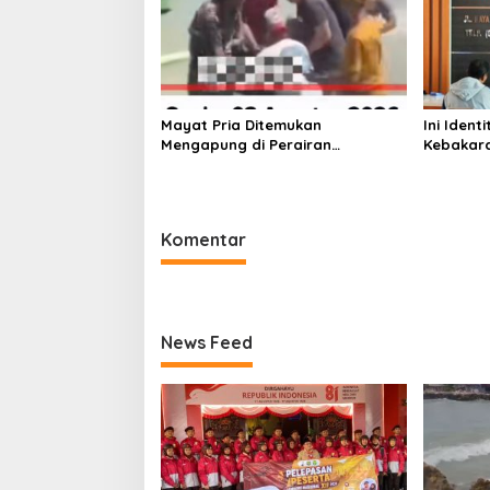
Mayat Pria Ditemukan
Ini Iden
Mengapung di Perairan
Kebakara
Pelabuhan Giligenting Sumenep
Sentosa 
Kaliange
Komentar
News Feed