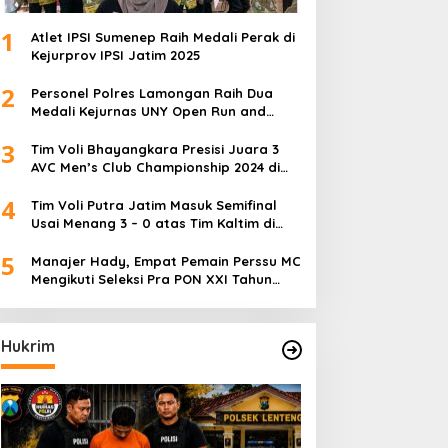
1
Atlet IPSI Sumenep Raih Medali Perak di
Kejurprov IPSI Jatim 2025
2
Personel Polres Lamongan Raih Dua
Medali Kejurnas UNY Open Run and
Jump Competition
3
Tim Voli Bhayangkara Presisi Juara 3
AVC Men’s Club Championship 2024 di
Iran
4
Tim Voli Putra Jatim Masuk Semifinal
Usai Menang 3 – 0 atas Tim Kaltim di
PON XXI Sumut
5
Manajer Hady, Empat Pemain Perssu MC
Mengikuti Seleksi Pra PON XXI Tahun
2024
Hukrim