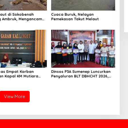
Laut di Sokobenah
Cuaca Buruk, Nelayan
 Ambruk, Mengancam
Pemekasan Takut Melaut
atan Warga
titas Empat Korban
Dinsos P3A Sumenep Luncurkan
n Kapal KM Mutiara
Penyaluran BLT DBHCHT 2026,
2 di Rawat di RSI
Sebanyak 2.600 Buruh Tembakau
t Sumenep
Siap Menerima
View More