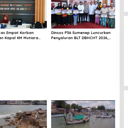
titas Empat Korban
Dinsos P3A Sumenep Luncurkan
n Kapal KM Mutiara
Penyaluran BLT DBHCHT 2026,
2 di Rawat di RSI
Sebanyak 2.600 Buruh Tembakau
t Sumenep
Siap Menerima