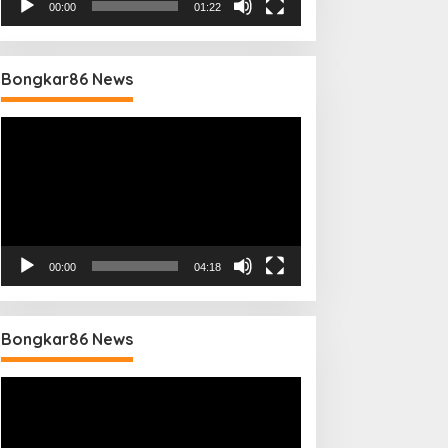
00:00
01:22
Bongkar86 News
Pemutar
Video
00:00
04:18
Bongkar86 News
Pemutar
Video