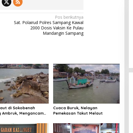
Pos berikutnya
Sat. Polairud Polres Sampang Kawal
2000 Dosis Vaksin Ke Pulau
Mandangin Sampang
Pemkab Sumenep Salurkan
Tunjangan Guru Ngaji, Bupati
Fauzi: Guru Ngaji Berperan
Strategis Bangun Akhlak Generasi
Laut di Sokobenah
Cuaca Buruk, Nelayan
 Ambruk, Mengancam
Pemekasan Takut Melaut
atan Warga