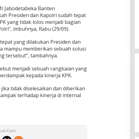
I Jabodetabeka Banten
 Presiden dan Kapolri sudah tepat
K yang tidak lolos menjadi bagian
olri”, imbuhnya, Rabu (29/09).
tepat yang dilakukan Presiden dan
rena mampu memberikan sebuah solusi
g tersebut”, tambahnya.
rsebut menjadi sebuah rangkaian yang
 berdampak kepada kinerja KPK.
jika tidak diselesaikan dan diberikan
dampak terhadap kinerja di internal
Ketua Komisi II DPR RI: Pilkada
Serentak 2024 Berjalan Lancar
dan Kondusif
Di Politik
|
29/11/2024
kuti Kami