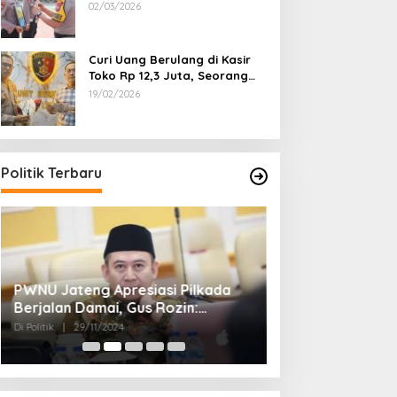
Dipecat
02/03/2026
Curi Uang Berulang di Kasir
Toko Rp 12,3 Juta, Seorang
Pemuda Diamankan Tim
19/02/2026
Reskrim Polsek Lenteng
Sumenep
Politik Terbaru
PWNU Jateng Apresiasi Pilkada
Belum Diumumka
Berjalan Damai, Gus Rozin:
Pamekasan, Pas
Cerminan Kedewasaan Politik
Deklarasi Keme
Di Politik
|
29/11/2024
Di Politik
|
27/11/2024
Masyarakat