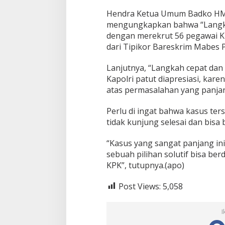
s
a
Hendra Ketua Umum Badko HM
m
mengungkapkan bahwa “Langkah
b
dengan merekrut 56 pegawai KP
u
t
dari Tipikor Bareskrim Mabes P
P
o
Lanjutnya, “Langkah cepat dan 
s
Kapolri patut diapresiasi, ka
i
atas permasalahan yang panjan
t
i
f
Perlu di ingat bahwa kasus te
tidak kunjung selesai dan bisa
“Kasus yang sangat panjang ini 
sebuah pilihan solutif bisa ber
KPK”, tutupnya.(apo)
Post Views:
5,058
I