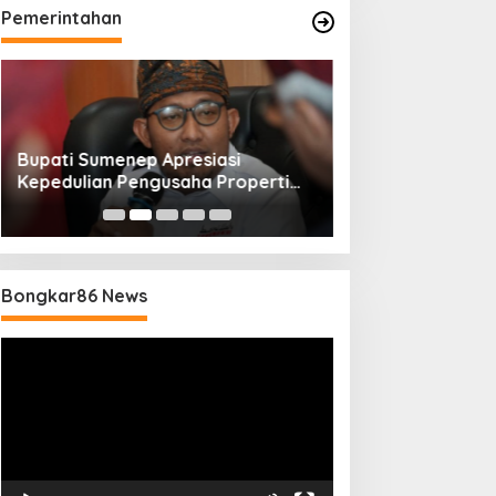
Pemerintahan
Bupati Sumenep Apresiasi
Naik Status Tipe
Kepedulian Pengusaha Properti
Anwar Sumenep J
Bantu Korban Gempa
Rujukan Berjenj
Bongkar86 News
Pemutar
Video