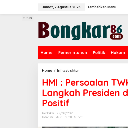
L
Tambahkan Menu
e
Jumat, 7 Agustus 2026
w
a
tutup
t
i
k
e
k
o
Home
Pemerintahan
Politik
Hukum
n
t
e
n
Home
/
Infrastruktur
H
M
HMI : Persoalan TW
I
:
Langkah Presiden d
P
e
Positif
r
s
o
Redaksi
29/09/2021
a
Infrastruktur
5058 Dilihat
l
a