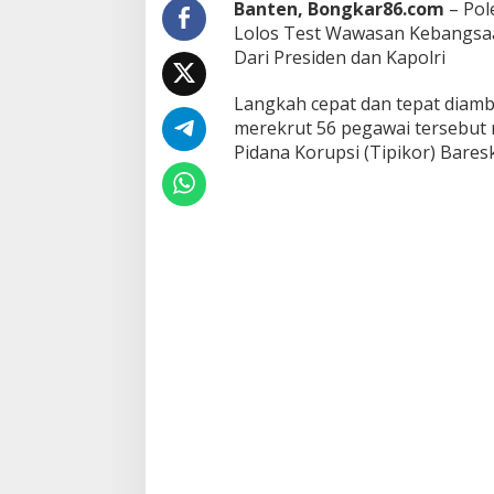
Banten, Bongkar86.com
– Pol
r
Lolos Test Wawasan Kebangsaa
e
Dari Presiden dan Kapolri
s
i
d
Langkah cepat dan tepat diamb
e
merekrut 56 pegawai tersebut 
n
Pidana Korupsi (Tipikor) Bare
d
a
n
K
a
p
o
l
r
i
P
e
r
l
u
D
i