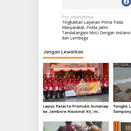
N
Pos sebelumnya
Tingkatkan Layanan Prima Pada
a
Masyarakat, Polda Jatim
v
Tandatangani MoU Dengan Instansi
dan Lembaga
i
g
Jangan Lewatkan
a
s
i
p
o
s
Lepas Peserta Pramuka Sumenep
Tangkis 
ke Jambore Nasional XII, Ini
Sampang
Pesan Wabup KH Imam Hasyim
Keselam