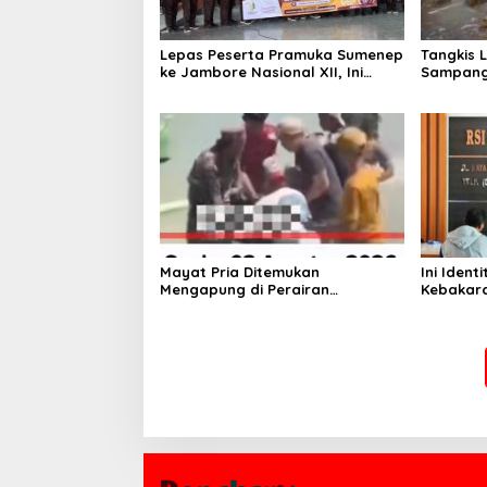
Lepas Peserta Pramuka Sumenep
Tangkis 
ke Jambore Nasional XII, Ini
Sampang
Pesan Wabup KH Imam Hasyim
Keselam
Mayat Pria Ditemukan
Ini Iden
Mengapung di Perairan
Kebakara
Pelabuhan Giligenting Sumenep
Sentosa 
Kaliange