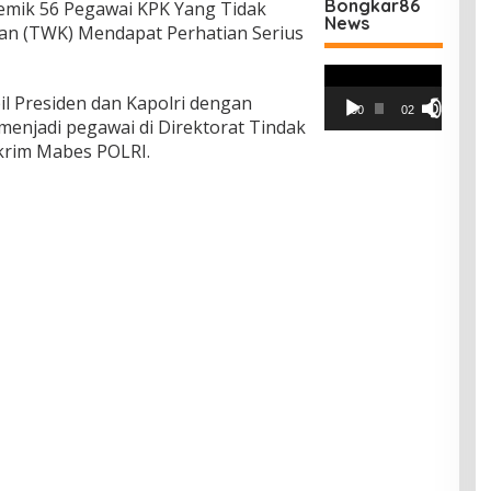
Bongkar86
emik 56 Pegawai KPK Yang Tidak
News
n (TWK) Mendapat Perhatian Serius
Pemutar
Video
il Presiden dan Kapolri dengan
00:00
02:42
menjadi pegawai di Direktorat Tindak
skrim Mabes POLRI.