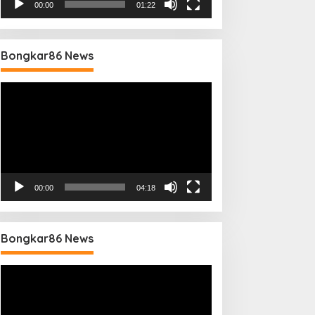
00:00
01:22
Bongkar86 News
Pemutar
Video
00:00
04:18
Bongkar86 News
Pemutar
Video