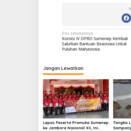
I
N
Pos sebelumnya
Komisi IV DPRD Sumenep Kembali
a
Salurkan Bantuan Beasiswa Untuk
v
Puluhan Mahasiswa
i
g
Jangan Lewatkan
a
s
i
p
o
s
Lepas Peserta Pramuka Sumenep
Tangkis 
ke Jambore Nasional XII, Ini
Sampang