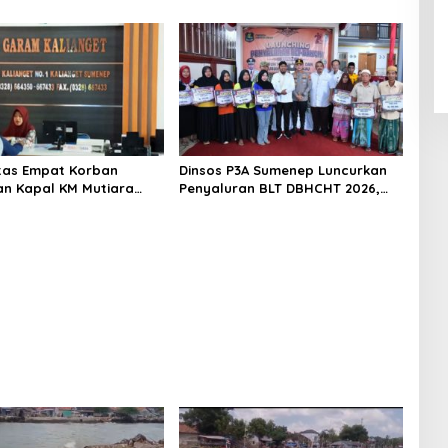
atan Warga
titas Empat Korban
Dinsos P3A Sumenep Luncurkan
n Kapal KM Mutiara
Penyaluran BLT DBHCHT 2026,
2 di Rawat di RSI
Sebanyak 2.600 Buruh Tembakau
t Sumenep
Siap Menerima