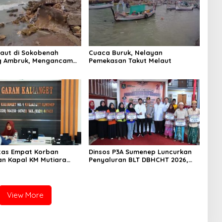
Laut di Sokobenah
Cuaca Buruk, Nelayan
 Ambruk, Mengancam
Pemekasan Takut Melaut
atan Warga
titas Empat Korban
Dinsos P3A Sumenep Luncurkan
n Kapal KM Mutiara
Penyaluran BLT DBHCHT 2026,
2 di Rawat di RSI
Sebanyak 2.600 Buruh Tembakau
t Sumenep
Siap Menerima
View More