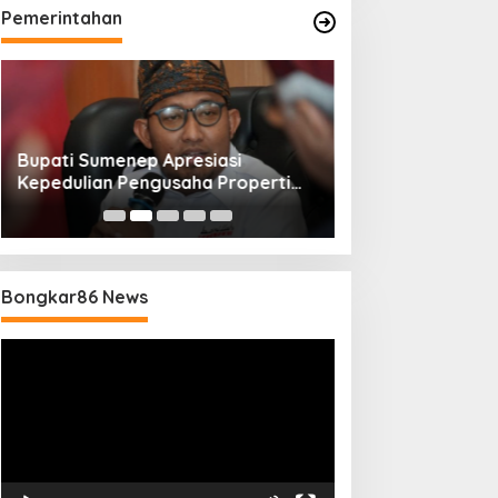
Pemerintahan
Bupati Sumenep Apresiasi
Naik Status Tipe
Kepedulian Pengusaha Properti
Anwar Sumenep J
Bantu Korban Gempa
Rujukan Berjenj
Bongkar86 News
Pemutar
Video