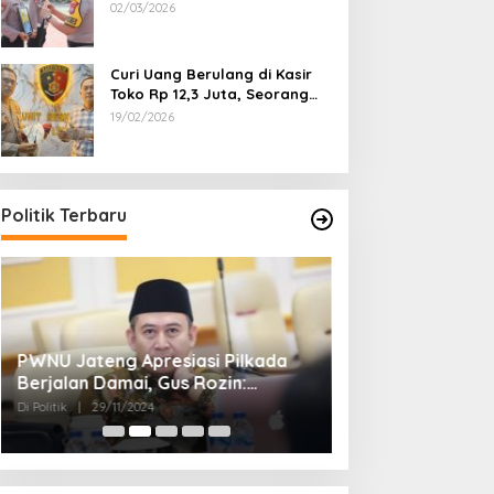
Dipecat
02/03/2026
Curi Uang Berulang di Kasir
Toko Rp 12,3 Juta, Seorang
Pemuda Diamankan Tim
19/02/2026
Reskrim Polsek Lenteng
Sumenep
Politik Terbaru
PWNU Jateng Apresiasi Pilkada
Belum Diumumka
Berjalan Damai, Gus Rozin:
Pamekasan, Pas
Cerminan Kedewasaan Politik
Deklarasi Keme
Di Politik
|
29/11/2024
Di Politik
|
27/11/2024
Masyarakat