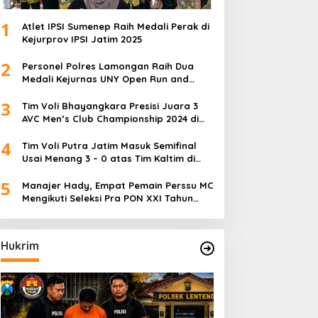
1
Atlet IPSI Sumenep Raih Medali Perak di
Kejurprov IPSI Jatim 2025
2
Personel Polres Lamongan Raih Dua
Medali Kejurnas UNY Open Run and
Jump Competition
3
Tim Voli Bhayangkara Presisi Juara 3
AVC Men’s Club Championship 2024 di
Iran
4
Tim Voli Putra Jatim Masuk Semifinal
Usai Menang 3 – 0 atas Tim Kaltim di
PON XXI Sumut
5
Manajer Hady, Empat Pemain Perssu MC
Mengikuti Seleksi Pra PON XXI Tahun
2024
Hukrim