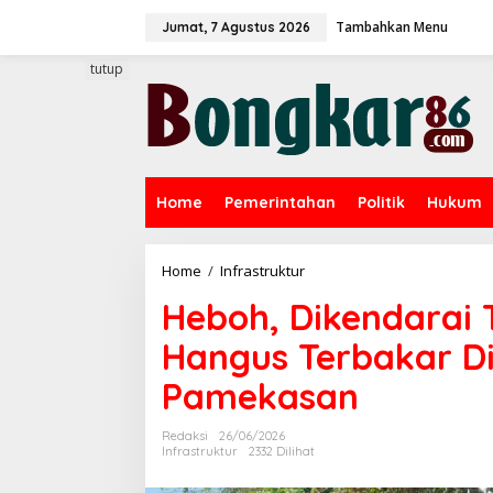
L
Tambahkan Menu
e
Jumat, 7 Agustus 2026
w
a
tutup
t
i
k
e
k
o
Home
Pemerintahan
Politik
Hukum
n
t
e
n
Home
/
Infrastruktur
H
e
Heboh, Dikendarai 
b
o
Hangus Terbakar D
h
,
Pamekasan
D
i
k
Redaksi
26/06/2026
e
Infrastruktur
2332 Dilihat
n
d