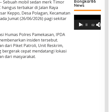
Bongkar86
– Sebuah mobil sedan merk Timor
News
 hangus terbakar di Jalan Raya
asar Keppo, Desa Polagan, Kecamatan
Pemutar
da Jumat (26/06/2026) pagi sekitar
Video
00:00
02:42
asi Humas Polres Pamekasan, IPDA
 membenarkan insiden tersebut.
dari Piket Patroli, Unit Reskrim,
g bergerak cepat mendatangi lokasi
an dari masyarakat.