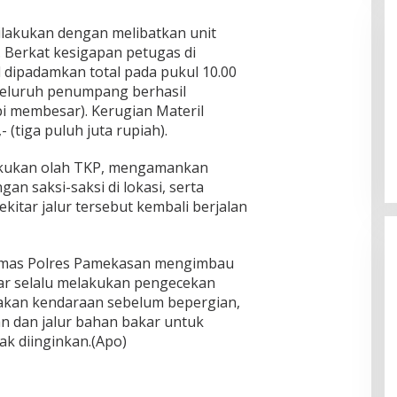
lakukan dengan melibatkan unit
Berkat kesigapan petugas di
l dipadamkan total pada pukul 10.00
(seluruh penumpang berhasil
i membesar). ​Kerugian Materil
Pemkab Sumenep Salurkan
 (tiga puluh juta rupiah).
Tunjangan Guru Ngaji, Bupati
Fauzi: Guru Ngaji Berperan
elakukan olah TKP, mengamankan
Strategis Bangun Akhlak Generasi
an saksi-saksi di lokasi, serta
ekitar jalur tersebut kembali berjalan
 Humas Polres Pamekasan mengimbau
ar selalu melakukan pengecekan
yakan kendaraan sebelum bepergian,
an dan jalur bahan bakar untuk
ak diinginkan.(Apo)