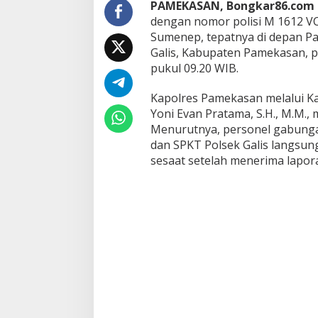
PAMEKASAN, Bongkar86.com
n
dengan nomor polisi M 1612 VC
g
Sumenep, tepatnya di depan P
u
s
Galis, Kabupaten Pamekasan, pa
T
pukul 09.20 WIB.
e
r
​Kapolres Pamekasan melalui K
b
Yoni Evan Pratama, S.H., M.M.,
a
k
Menurutnya, personel gabungan 
a
dan SPKT Polsek Galis langsun
r
sesaat setelah menerima lapor
D
i
d
e
p
a
n
P
a
s
a
r