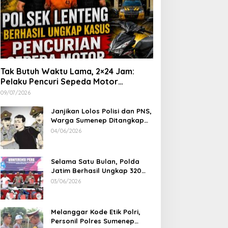
Tak Butuh Waktu Lama, 2×24 Jam:
Pelaku Pencuri Sepeda Motor
Langsung Diringkus Polsek Lenteng di
09/07/2026
Wilayah Manding
Janjikan Lolos Polisi dan PNS,
Warga Sumenep Ditangkap
Polres Sampang, Korban Rugi
04/06/2026
Rp 600 juta
Selama Satu Bulan, Polda
Jatim Berhasil Ungkap 320
Kasus Kejahatan Jalanan, BB
03/06/2026
100 Sepeda Motor dan 12
Mobil Diamankan
Melanggar Kode Etik Polri,
Personil Polres Sumenep