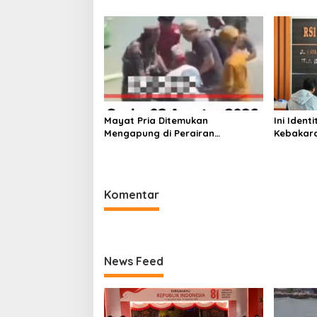
Pesan Wabup KH Imam Hasyim
Keselam
Mayat Pria Ditemukan
Ini Iden
Mengapung di Perairan
Kebakara
Pelabuhan Giligenting Sumenep
Sentosa 
Kaliange
Komentar
News Feed