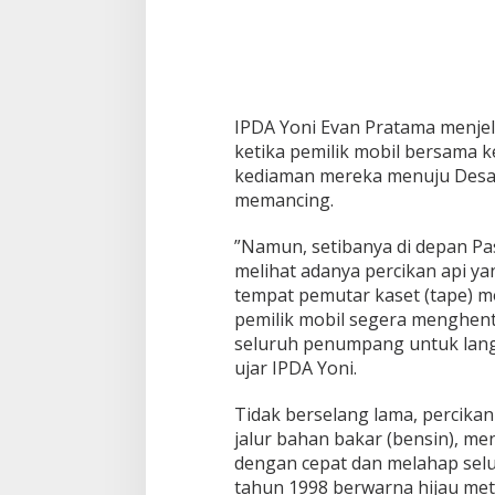
K
e
p
p
o
P
a
​IPDA Yoni Evan Pratama menje
m
ketika pemilik mobil bersama 
e
kediaman mereka menuju Desa
k
memancing.
a
s
a
​”Namun, setibanya di depan Pa
n
melihat adanya percikan api ya
tempat pemutar kaset (tape) m
pemilik mobil segera menghen
seluruh penumpang untuk lang
ujar IPDA Yoni.
​Tidak berselang lama, percika
jalur bahan bakar (bensin), 
dengan cepat dan melahap sel
tahun 1998 berwarna hijau meta