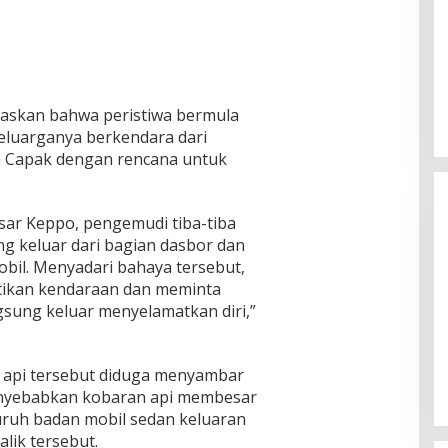
laskan bahwa peristiwa bermula
keluarganya berkendara dari
 Capak dengan rencana untuk
sar Keppo, pengemudi tiba-tiba
ng keluar dari bagian dasbor dan
obil. Menyadari bahaya tersebut,
tikan kendaraan dan meminta
sung keluar menyelamatkan diri,”
Ketua Komisi II DPR RI: Pilkada
Serentak 2024 Berjalan Lancar
dan Kondusif
Di Politik
|
29/11/2024
n api tersebut diduga menyambar
menyebabkan kobaran api membesar
uruh badan mobil sedan keluaran
lik tersebut.