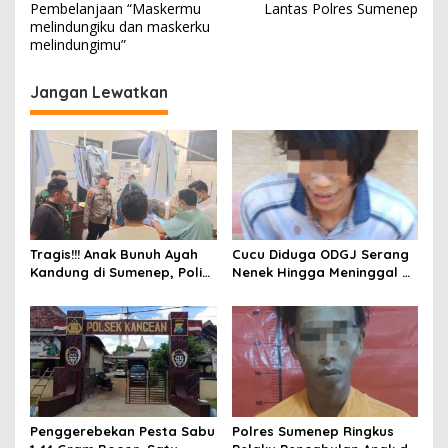
Pembelanjaan “Maskermu
Lantas Polres Sumenep
i
melindungiku dan maskerku
melindungimu”
g
a
Jangan Lewatkan
s
i
p
o
s
Tragis!!! Anak Bunuh Ayah
Cucu Diduga ODGJ Serang
Kandung di Sumenep, Polisi
Nenek Hingga Meninggal di
Amankan Pelaku
Tempat, Polisi Amankan
Pelaku
Penggerebekan Pesta Sabu
Polres Sumenep Ringkus