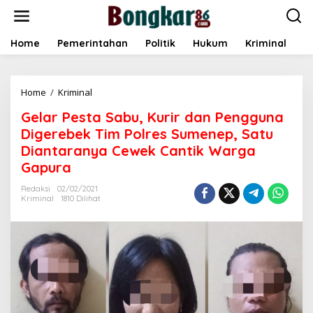
L
e
w
a
Home
Pemerintahan
Politik
Hukum
Kriminal
E
t
i
k
Home
/
Kriminal
G
e
e
k
Gelar Pesta Sabu, Kurir dan Pengguna
l
o
a
n
Digerebek Tim Polres Sumenep, Satu
r
t
Diantaranya Cewek Cantik Warga
P
e
Gapura
e
n
s
Redaksi
02/02/2021
t
Kriminal
1810 Dilihat
a
S
a
b
u
,
K
u
r