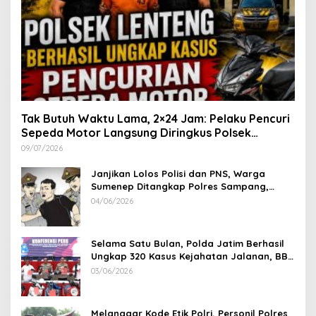
Tak Butuh Waktu Lama, 2×24 Jam: Pelaku Pencuri
Sepeda Motor Langsung Diringkus Polsek
Lenteng di Wilayah Manding
09/07/2026
Janjikan Lolos Polisi dan PNS, Warga
Sumenep Ditangkap Polres Sampang,
Korban Rugi Rp 600 juta
04/06/2026
Selama Satu Bulan, Polda Jatim Berhasil
Ungkap 320 Kasus Kejahatan Jalanan, BB
100 Sepeda Motor dan 12 Mobil Diamankan
03/06/2026
Melanggar Kode Etik Polri, Personil Polres