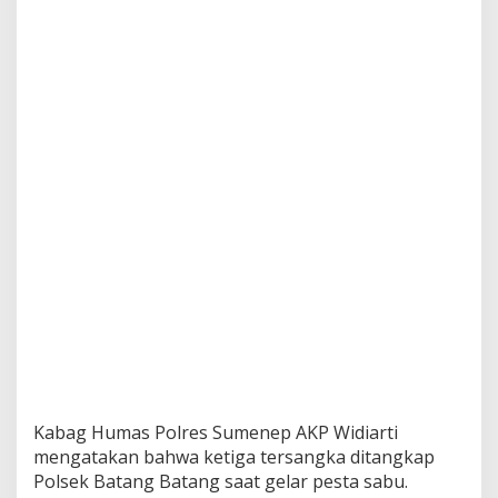
P
o
l
r
e
s
S
u
m
e
n
e
p
,
S
a
t
u
D
i
a
Kabag Humas Polres Sumenep AKP Widiarti
n
t
mengatakan bahwa ketiga tersangka ditangkap
a
Polsek Batang Batang saat gelar pesta sabu.
r