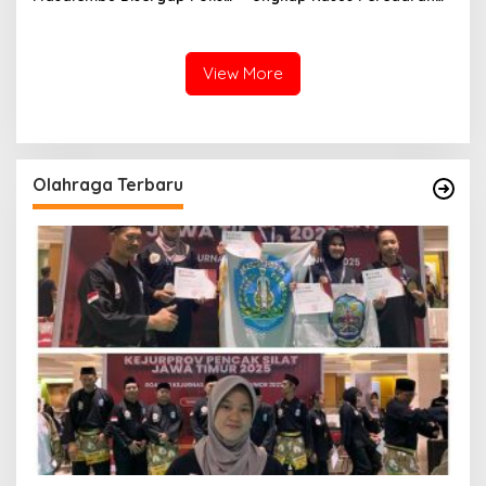
Satu Tersangka Melarikan
Sabu di Kecamatan
Diri
Pragaan, Puluhan Poket
Diamankan
View More
Olahraga Terbaru