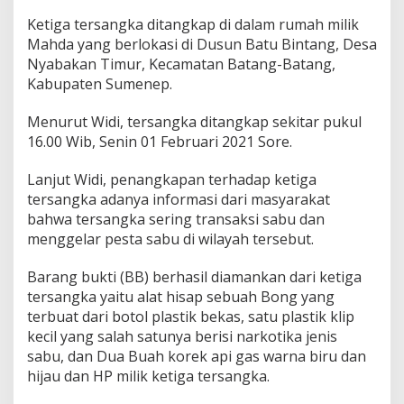
a
Ketiga tersangka ditangkap di dalam rumah milik
n
Mahda yang berlokasi di Dusun Batu Bintang, Desa
y
a
Nyabakan Timur, Kecamatan Batang-Batang,
C
Kabupaten Sumenep.
e
w
Menurut Widi, tersangka ditangkap sekitar pukul
e
16.00 Wib, Senin 01 Februari 2021 Sore.
k
C
a
Lanjut Widi, penangkapan terhadap ketiga
n
tersangka adanya informasi dari masyarakat
t
bahwa tersangka sering transaksi sabu dan
i
menggelar pesta sabu di wilayah tersebut.
k
W
a
Barang bukti (BB) berhasil diamankan dari ketiga
r
tersangka yaitu alat hisap sebuah Bong yang
g
terbuat dari botol plastik bekas, satu plastik klip
a
kecil yang salah satunya berisi narkotika jenis
G
a
sabu, dan Dua Buah korek api gas warna biru dan
p
hijau dan HP milik ketiga tersangka.
u
r