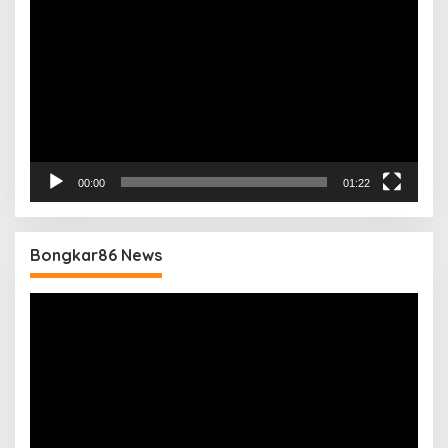
Video
00:00
01:22
Bongkar86 News
Pemutar
Video