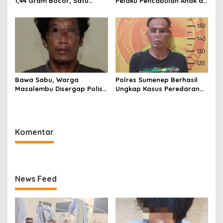
1,44 Gram Bocor, Satu
Pelaku Pencabulan Anak di
Tersangka Kabur, Ada Apa
Bawah Umur
Polsek Kangean???
Bawa Sabu, Warga
Polres Sumenep Berhasil
Masalembu Disergap Polisi,
Ungkap Kasus Peredaran
Satu Tersangka Melarikan
Sabu di Kecamatan
Diri
Pragaan, Puluhan Poket
Diamankan
Komentar
News Feed