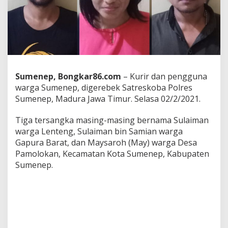
i
r
d
a
n
P
e
n
Sumenep, Bongkar86.com
– Kurir dan pengguna
g
g
warga Sumenep, digerebek Satreskoba Polres
u
Sumenep, Madura Jawa Timur. Selasa 02/2/2021.
n
a
Tiga tersangka masing-masing bernama Sulaiman
D
warga Lenteng, Sulaiman bin Samian warga
i
g
Gapura Barat, dan Maysaroh (May) warga Desa
e
Pamolokan, Kecamatan Kota Sumenep, Kabupaten
r
Sumenep.
e
b
e
k
T
i
m