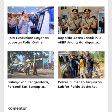
hingga 6 Kapolsek Jajaran
Penyegaran Kinerja
Polri Luncurkan Layanan
Kapolda Jatim Lantik PJU,
Laporan Polisi Online
AKBP Anang Hardiyanto
Jabat Kapolres Sumenep
Bahayakan Pengendara,
Polres Sumenep Terjunkan
Personil Sat Samapta
Labfor Polda Jatim ke
Polres Sumenep Bersihkan
Lokasi Ledakan Mobil di
Ceceran oli di Jalan Pabian
Ambunten
Komentar