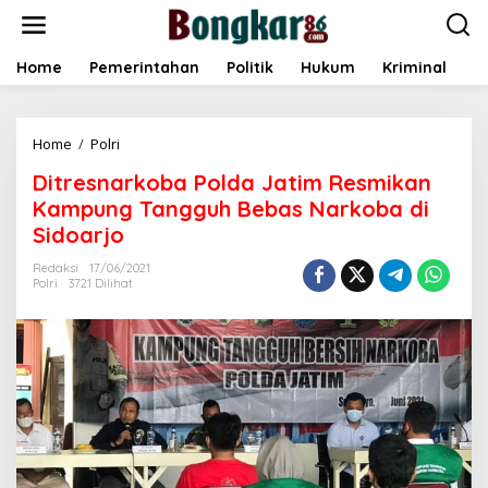
L
e
w
a
Home
Pemerintahan
Politik
Hukum
Kriminal
E
t
i
k
Home
/
Polri
D
e
i
k
Ditresnarkoba Polda Jatim Resmikan
t
o
r
n
Kampung Tangguh Bebas Narkoba di
e
t
Sidoarjo
s
e
n
n
Redaksi
17/06/2021
a
Polri
3721 Dilihat
r
k
o
b
a
P
o
l
d
a