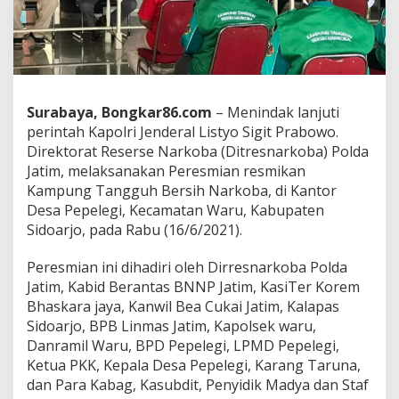
J
a
t
i
m
R
e
Surabaya, Bongkar86.com
– Menindak lanjuti
s
perintah Kapolri Jenderal Listyo Sigit Prabowo.
m
Direktorat Reserse Narkoba (Ditresnarkoba) Polda
i
k
Jatim, melaksanakan Peresmian resmikan
a
Kampung Tangguh Bersih Narkoba, di Kantor
n
Desa Pepelegi, Kecamatan Waru, Kabupaten
K
Sidoarjo, pada Rabu (16/6/2021).
a
m
p
Peresmian ini dihadiri oleh Dirresnarkoba Polda
u
Jatim, Kabid Berantas BNNP Jatim, KasiTer Korem
n
Bhaskara jaya, Kanwil Bea Cukai Jatim, Kalapas
g
Sidoarjo, BPB Linmas Jatim, Kapolsek waru,
T
a
Danramil Waru, BPD Pepelegi, LPMD Pepelegi,
n
Ketua PKK, Kepala Desa Pepelegi, Karang Taruna,
g
dan Para Kabag, Kasubdit, Penyidik Madya dan Staf
g