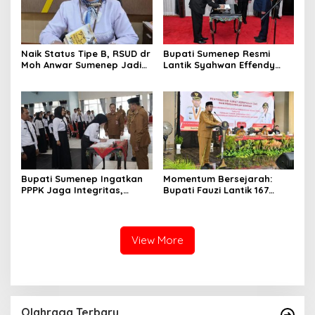
Naik Status Tipe B, RSUD dr
Bupati Sumenep Resmi
Moh Anwar Sumenep Jadi
Lantik Syahwan Effendy
Rumah Sakit Rujukan
Sebagai PJ Sekda
Berjenjang
Bupati Sumenep Ingatkan
Momentum Bersejarah:
PPPK Jaga Integritas,
Bupati Fauzi Lantik 167
Jangan Terjerat
PPPK, Titip Pesan Integritas
Perselingkuhan dan Judi
Online
View More
Olahraga Terbaru