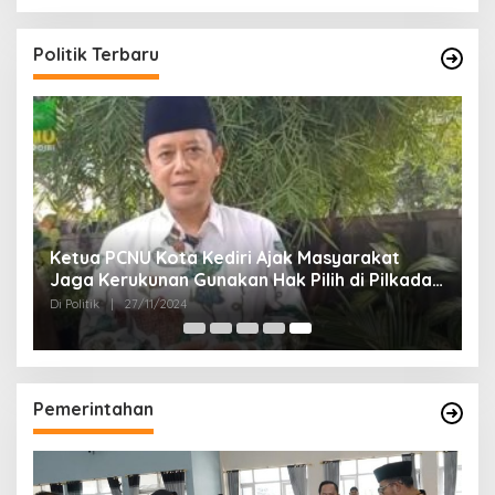
Politik Terbaru
Ketua PCNU Kota Kediri Ajak Masyarakat
Jaga Kerukunan Gunakan Hak Pilih di Pilkada
2024
Di Politik
|
27/11/2024
Pemerintahan