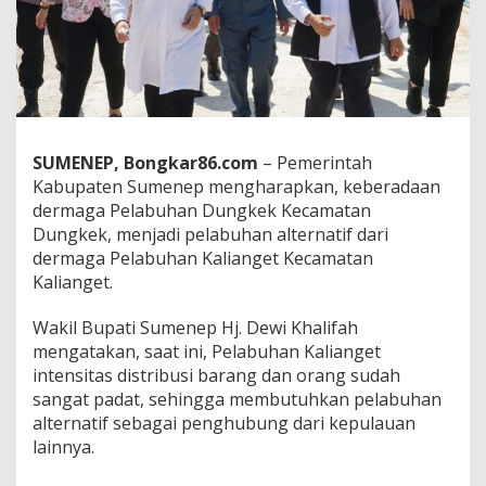
J
a
t
i
m
,
W
a
SUMENEP, Bongkar86.com
– Pemerintah
b
u
Kabupaten Sumenep mengharapkan, keberadaan
p
dermaga Pelabuhan Dungkek Kecamatan
S
Dungkek, menjadi pelabuhan alternatif dari
u
dermaga Pelabuhan Kalianget Kecamatan
m
Kalianget.
e
n
e
Wakil Bupati Sumenep Hj. Dewi Khalifah
p
mengatakan, saat ini, Pelabuhan Kalianget
:
intensitas distribusi barang dan orang sudah
P
sangat padat, sehingga membutuhkan pelabuhan
e
l
alternatif sebagai penghubung dari kepulauan
a
lainnya.
b
u