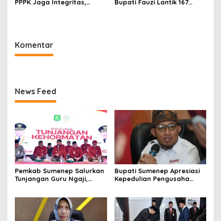
PPPK Jaga Integritas,
Bupati Fauzi Lantik 167
Jangan Terjerat
PPPK, Titip Pesan Integritas
Perselingkuhan dan Judi
Online
Komentar
News Feed
Pemkab Sumenep Salurkan
Bupati Sumenep Apresiasi
Tunjangan Guru Ngaji,
Kepedulian Pengusaha
Bupati Fauzi: Guru Ngaji
Properti Bantu Korban
Berperan Strategis Bangun
Gempa
Akhlak Generasi