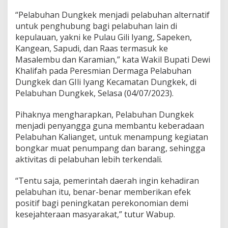
a
“Pelabuhan Dungkek menjadi pelabuhan alternatif
r
M
untuk penghubung bagi pelabuhan lain di
u
kepulauan, yakni ke Pulau Gili Iyang, Sapeken,
a
Kangean, Sapudi, dan Raas termasuk ke
t
Masalembu dan Karamian,” kata Wakil Bupati Dewi
P
Khalifah pada Peresmian Dermaga Pelabuhan
e
n
Dungkek dan GIli Iyang Kecamatan Dungkek, di
u
Pelabuhan Dungkek, Selasa (04/07/2023).
m
p
Pihaknya mengharapkan, Pelabuhan Dungkek
a
menjadi penyangga guna membantu keberadaan
n
g
Pelabuhan Kalianget, untuk menampung kegiatan
d
bongkar muat penumpang dan barang, sehingga
a
aktivitas di pelabuhan lebih terkendali.
n
B
“Tentu saja, pemerintah daerah ingin kehadiran
a
r
pelabuhan itu, benar-benar memberikan efek
a
positif bagi peningkatan perekonomian demi
n
kesejahteraan masyarakat,” tutur Wabup.
g