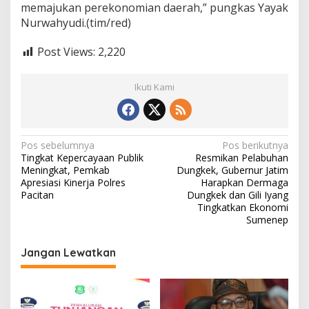
memajukan perekonomian daerah,” pungkas Yayak
Nurwahyudi.(tim/red)
Post Views:
2,220
Ikuti Kami
N
Pos sebelumnya
Pos berikutnya
Tingkat Kepercayaan Publik
Resmikan Pelabuhan
a
Meningkat, Pemkab
Dungkek, Gubernur Jatim
v
Apresiasi Kinerja Polres
Harapkan Dermaga
Pacitan
Dungkek dan Gili Iyang
i
Tingkatkan Ekonomi
Sumenep
g
a
Jangan Lewatkan
s
i
p