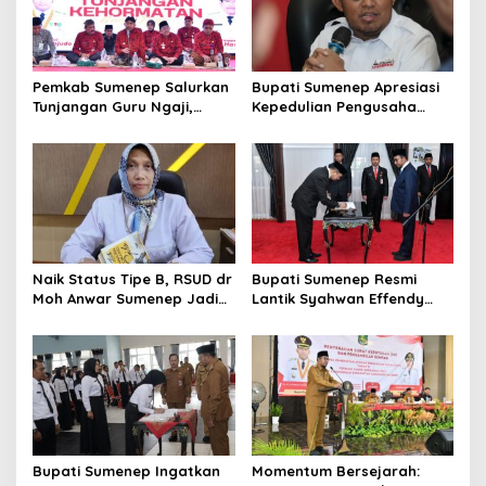
o
s
Pemkab Sumenep Salurkan
Bupati Sumenep Apresiasi
Tunjangan Guru Ngaji,
Kepedulian Pengusaha
Bupati Fauzi: Guru Ngaji
Properti Bantu Korban
Berperan Strategis Bangun
Gempa
Akhlak Generasi
Naik Status Tipe B, RSUD dr
Bupati Sumenep Resmi
Moh Anwar Sumenep Jadi
Lantik Syahwan Effendy
Rumah Sakit Rujukan
Sebagai PJ Sekda
Berjenjang
Bupati Sumenep Ingatkan
Momentum Bersejarah: