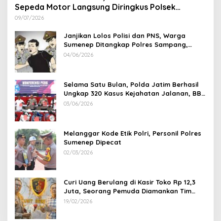
Sepeda Motor Langsung Diringkus Polsek
Lenteng di Wilayah Manding
09/07/2026
Janjikan Lolos Polisi dan PNS, Warga
Sumenep Ditangkap Polres Sampang,
Korban Rugi Rp 600 juta
04/06/2026
Selama Satu Bulan, Polda Jatim Berhasil
Ungkap 320 Kasus Kejahatan Jalanan, BB
100 Sepeda Motor dan 12 Mobil Diamankan
03/06/2026
Melanggar Kode Etik Polri, Personil Polres
Sumenep Dipecat
02/03/2026
Curi Uang Berulang di Kasir Toko Rp 12,3
Juta, Seorang Pemuda Diamankan Tim
Reskrim Polsek Lenteng Sumenep
19/02/2026