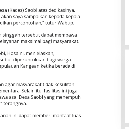
sa (Kades) Saobi atas dedikasinya.
n akan saya sampaikan kepada kepala
jadikan percontohan,” tutur Wabup.
h singgah tersebut dapat membawa
layanan maksimal bagi masyarakat.
bi, Hosaini, menjelaskan,
sebut diperuntukkan bagi warga
kepulauan Kangean ketika berada di
n agar masyarakat tidak kesulitan
ntara. Selain itu, fasilitas ini juga
Ketua Komisi II DPR RI: Pilkada
iswa asal Desa Saobi yang menempuh
Serentak 2024 Berjalan Lancar
,” terangnya.
dan Kondusif
Di Politik
|
29/11/2024
yanan ini dapat memberi manfaat luas