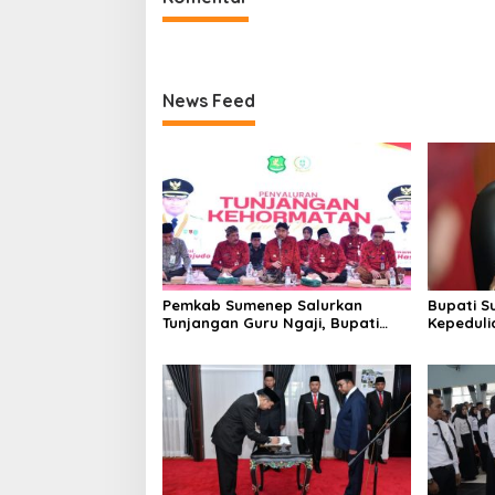
News Feed
Pemkab Sumenep Salurkan
Bupati S
Tunjangan Guru Ngaji, Bupati
Kepeduli
Fauzi: Guru Ngaji Berperan
Bantu K
Strategis Bangun Akhlak
Generasi