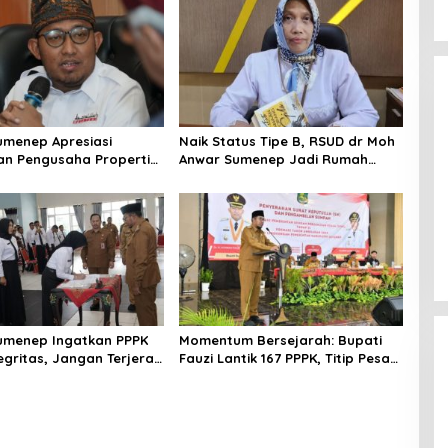
umenep Apresiasi
Naik Status Tipe B, RSUD dr Moh
an Pengusaha Properti
Anwar Sumenep Jadi Rumah
orban Gempa
Sakit Rujukan Berjenjang
umenep Ingatkan PPPK
Momentum Bersejarah: Bupati
egritas, Jangan Terjerat
Fauzi Lantik 167 PPPK, Titip Pesan
gkuhan dan Judi Online
Integritas