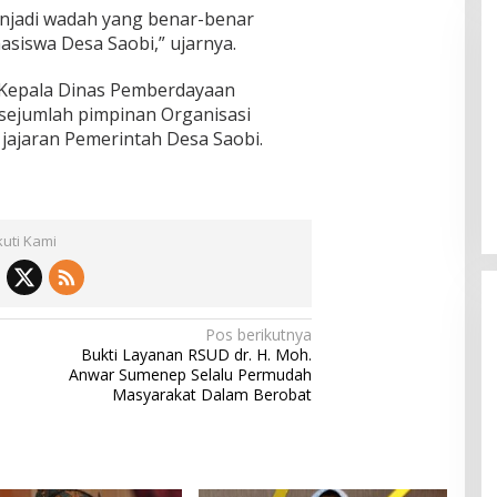
njadi wadah yang benar-benar
iswa Desa Saobi,” ujarnya.
 Kepala Dinas Pemberdayaan
sejumlah pimpinan Organisasi
 jajaran Pemerintah Desa Saobi.
Pemkab Sumenep Salurkan
Tunjangan Guru Ngaji, Bupati
Fauzi: Guru Ngaji Berperan
Strategis Bangun Akhlak Generasi
kuti Kami
Pos berikutnya
Bukti Layanan RSUD dr. H. Moh.
Anwar Sumenep Selalu Permudah
Masyarakat Dalam Berobat