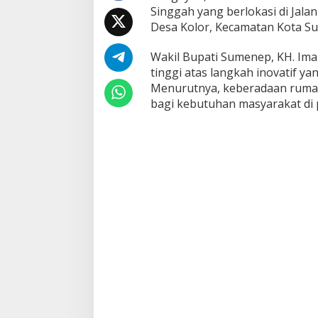
Singgah yang berlokasi di Jal
a
o
Desa Kolor, Kecamatan Kota Su
b
i
Wakil Bupati Sumenep, KH. Im
J
tinggi atas langkah inovatif y
a
Menurutnya, keberadaan rumah
d
i
bagi kebutuhan masyarakat di 
P
e
r
c
o
n
t
o
h
a
n