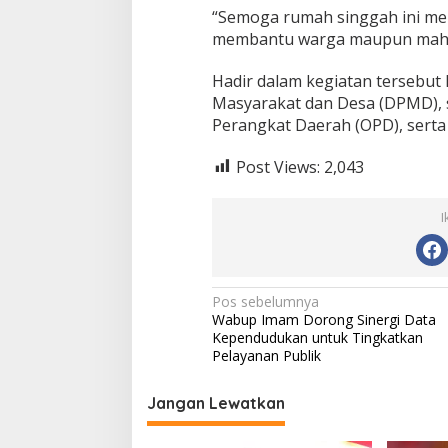
“Semoga rumah singgah ini me
membantu warga maupun mahas
Hadir dalam kegiatan tersebut
Masyarakat dan Desa (DPMD), 
Perangkat Daerah (OPD), serta
Post Views:
2,043
I
N
Pos sebelumnya
Wabup Imam Dorong Sinergi Data
a
Kependudukan untuk Tingkatkan
v
Pelayanan Publik
i
Jangan Lewatkan
g
a