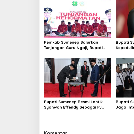
s
i
p
o
s
Pemkab Sumenep Salurkan
Bupati S
Tunjangan Guru Ngaji, Bupati
Kepeduli
Fauzi: Guru Ngaji Berperan
Bantu K
Strategis Bangun Akhlak
Generasi
Bupati Sumenep Resmi Lantik
Bupati S
Syahwan Effendy Sebagai PJ
Jaga Int
Sekda
Perselin
Komentar