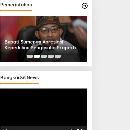
Pemerintahan
Bupati Sumenep Apresiasi
Naik Status Tipe
Kepedulian Pengusaha Properti
Anwar Sumenep J
Bantu Korban Gempa
Rujukan Berjenj
Bongkar86 News
Pemutar
Video