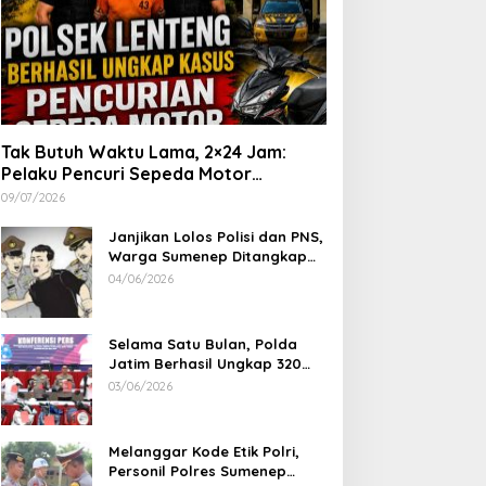
Tak Butuh Waktu Lama, 2×24 Jam:
Pelaku Pencuri Sepeda Motor
Langsung Diringkus Polsek Lenteng di
09/07/2026
Wilayah Manding
Janjikan Lolos Polisi dan PNS,
Warga Sumenep Ditangkap
Polres Sampang, Korban Rugi
04/06/2026
Rp 600 juta
Selama Satu Bulan, Polda
Jatim Berhasil Ungkap 320
Kasus Kejahatan Jalanan, BB
03/06/2026
100 Sepeda Motor dan 12
Mobil Diamankan
Melanggar Kode Etik Polri,
Personil Polres Sumenep