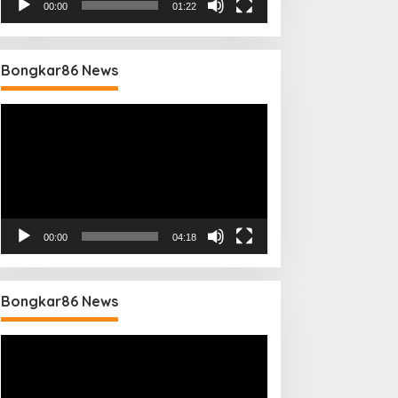
00:00
01:22
Bongkar86 News
Pemutar
Video
00:00
04:18
Bongkar86 News
Pemutar
Video