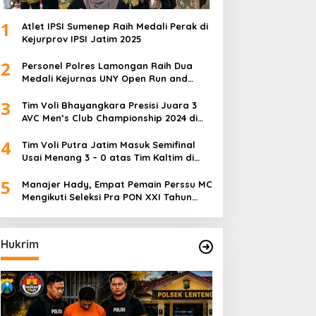
1
Atlet IPSI Sumenep Raih Medali Perak di
Kejurprov IPSI Jatim 2025
2
Personel Polres Lamongan Raih Dua
Medali Kejurnas UNY Open Run and
Jump Competition
3
Tim Voli Bhayangkara Presisi Juara 3
AVC Men’s Club Championship 2024 di
Iran
4
Tim Voli Putra Jatim Masuk Semifinal
Usai Menang 3 – 0 atas Tim Kaltim di
PON XXI Sumut
5
Manajer Hady, Empat Pemain Perssu MC
Mengikuti Seleksi Pra PON XXI Tahun
2024
Hukrim