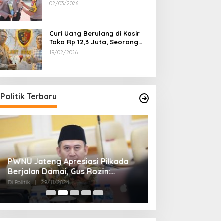
Dipecat
02/03/2026
Curi Uang Berulang di Kasir
Toko Rp 12,3 Juta, Seorang
Pemuda Diamankan Tim
19/02/2026
Reskrim Polsek Lenteng
Sumenep
Politik Terbaru
PWNU Jateng Apresiasi Pilkada
Belum Diumumka
Berjalan Damai, Gus Rozin:
Pamekasan, Pas
Cerminan Kedewasaan Politik
Deklarasi Keme
Di Politik
|
29/11/2024
Di Politik
|
27/11/2024
Masyarakat