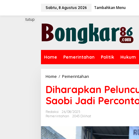
L
Tambahkan Menu
e
Sabtu, 8 Agustus 2026
w
a
tutup
t
i
k
e
k
o
Home
Pemerintahan
Politik
Hukum
n
t
e
n
Home
/
Pemerintahan
D
i
Diharapkan Pelunc
h
a
Saobi Jadi Percont
r
a
p
Redaksi
26/08/2025
k
Pemerintahan
2043 Dilihat
a
n
P
e