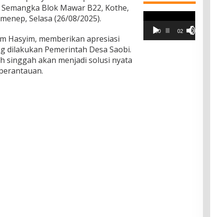
an Semangka Blok Mawar B22, Kothe,
Pemutar
menep, Selasa (26/08/2025).
Video
00:00
02:42
am Hasyim, memberikan apresiasi
ang dilakukan Pemerintah Desa Saobi.
 singgah akan menjadi solusi nyata
perantauan.