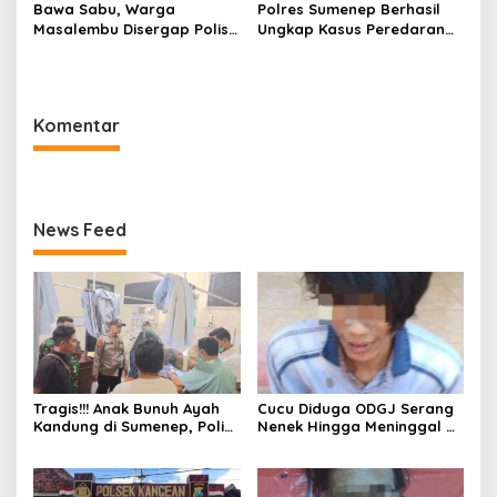
Bawa Sabu, Warga
Polres Sumenep Berhasil
Masalembu Disergap Polisi,
Ungkap Kasus Peredaran
Satu Tersangka Melarikan
Sabu di Kecamatan
Diri
Pragaan, Puluhan Poket
Diamankan
Komentar
News Feed
Tragis!!! Anak Bunuh Ayah
Cucu Diduga ODGJ Serang
Kandung di Sumenep, Polisi
Nenek Hingga Meninggal di
Amankan Pelaku
Tempat, Polisi Amankan
Pelaku