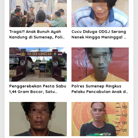
i
p
o
s
Tragis!!! Anak Bunuh Ayah
Cucu Diduga ODGJ Serang
Kandung di Sumenep, Polisi
Nenek Hingga Meninggal di
Amankan Pelaku
Tempat, Polisi Amankan
Pelaku
Penggerebekan Pesta Sabu
Polres Sumenep Ringkus
1,44 Gram Bocor, Satu
Pelaku Pencabulan Anak di
Tersangka Kabur, Ada Apa
Bawah Umur
Polsek Kangean???