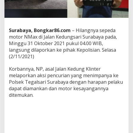
e
k
u
k
P
o
Surabaya, Bongkar86.com
– Hilangnya sepeda
l
motor NMax di Jalan Kedungsari Surabaya pada,
i
Minggu 31 Oktober 2021 pukul 04.00 WIB,
s
langsung dilaporkan ke pihak Kepolisian. Selasa
i
d
(2/11/2021)
i
K
Korbannya, NP, asal Jalan Kedung Klinter
o
melaporkan aksi pencurian yang menimpanya ke
s
Polsek Tegalsari Surabaya dengan harapan pelaku
-
K
dapat diamankan dan motor kesayangannya
o
ditemukan.
s
a
n