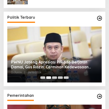
Politik Terbaru
24
PWNU Jateng Apresiasi Pilkada Berjalan
B
Damai, Gus Rozin: Cerminan Kedewasaan
K
Politik Masyarakat
Di Politik
|
29/11/2024
Di 
Pemerintahan