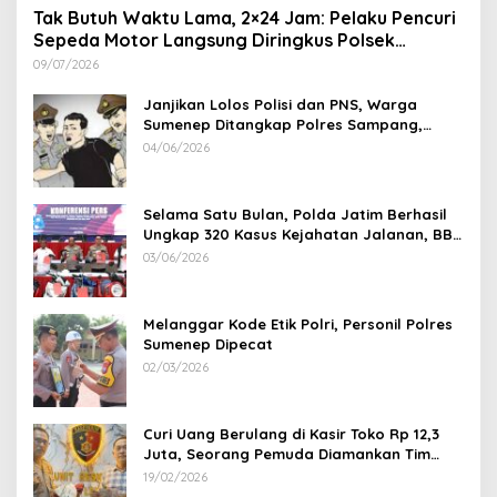
Tak Butuh Waktu Lama, 2×24 Jam: Pelaku Pencuri
Sepeda Motor Langsung Diringkus Polsek
Lenteng di Wilayah Manding
09/07/2026
Janjikan Lolos Polisi dan PNS, Warga
Sumenep Ditangkap Polres Sampang,
Korban Rugi Rp 600 juta
04/06/2026
Selama Satu Bulan, Polda Jatim Berhasil
Ungkap 320 Kasus Kejahatan Jalanan, BB
100 Sepeda Motor dan 12 Mobil Diamankan
03/06/2026
Melanggar Kode Etik Polri, Personil Polres
Sumenep Dipecat
02/03/2026
Curi Uang Berulang di Kasir Toko Rp 12,3
Juta, Seorang Pemuda Diamankan Tim
Reskrim Polsek Lenteng Sumenep
19/02/2026