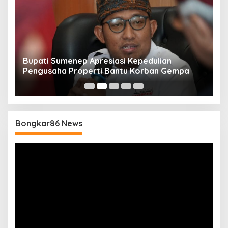
Bupati Sumenep Apresiasi Kepedulian
N
Pengusaha Properti Bantu Korban Gempa
S
B
Bongkar86 News
Pemutar
Video