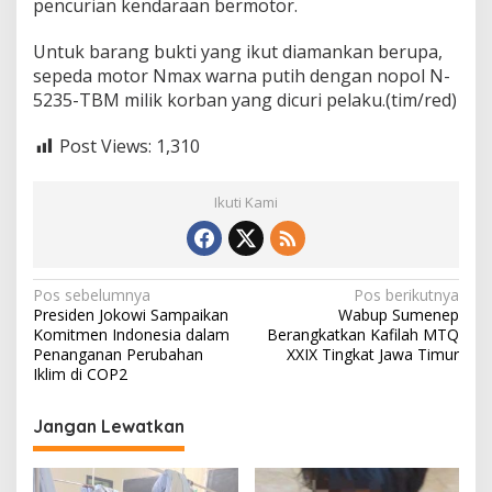
pencurian kendaraan bermotor.
Untuk barang bukti yang ikut diamankan berupa,
sepeda motor Nmax warna putih dengan nopol N-
5235-TBM milik korban yang dicuri pelaku.(tim/red)
Post Views:
1,310
Ikuti Kami
N
Pos sebelumnya
Pos berikutnya
Presiden Jokowi Sampaikan
Wabup Sumenep
a
Komitmen Indonesia dalam
Berangkatkan Kafilah MTQ
v
Penanganan Perubahan
XXIX Tingkat Jawa Timur
Iklim di COP2
i
g
Jangan Lewatkan
a
s