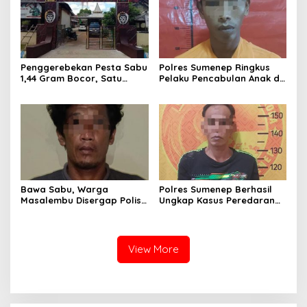
Penggerebekan Pesta Sabu
Polres Sumenep Ringkus
1,44 Gram Bocor, Satu
Pelaku Pencabulan Anak di
Tersangka Kabur, Ada Apa
Bawah Umur
Polsek Kangean???
Bawa Sabu, Warga
Polres Sumenep Berhasil
Masalembu Disergap Polisi,
Ungkap Kasus Peredaran
Satu Tersangka Melarikan
Sabu di Kecamatan
Diri
Pragaan, Puluhan Poket
Diamankan
View More