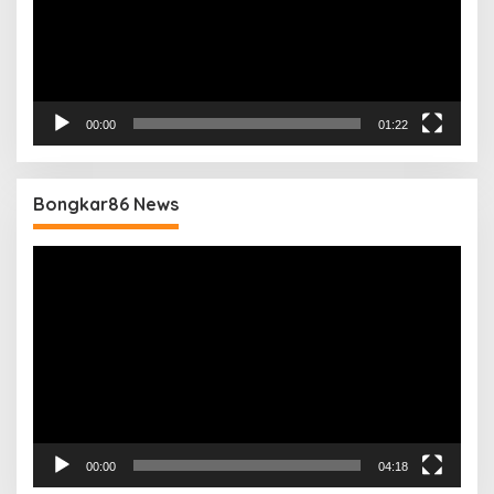
00:00
01:22
Bongkar86 News
Pemutar
Video
00:00
04:18