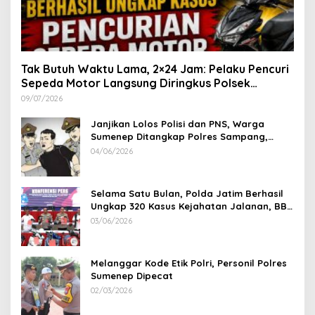
Tak Butuh Waktu Lama, 2×24 Jam: Pelaku Pencuri
Sepeda Motor Langsung Diringkus Polsek
Lenteng di Wilayah Manding
09/07/2026
Janjikan Lolos Polisi dan PNS, Warga
Sumenep Ditangkap Polres Sampang,
Korban Rugi Rp 600 juta
04/06/2026
Selama Satu Bulan, Polda Jatim Berhasil
Ungkap 320 Kasus Kejahatan Jalanan, BB
100 Sepeda Motor dan 12 Mobil Diamankan
03/06/2026
Melanggar Kode Etik Polri, Personil Polres
Sumenep Dipecat
02/03/2026