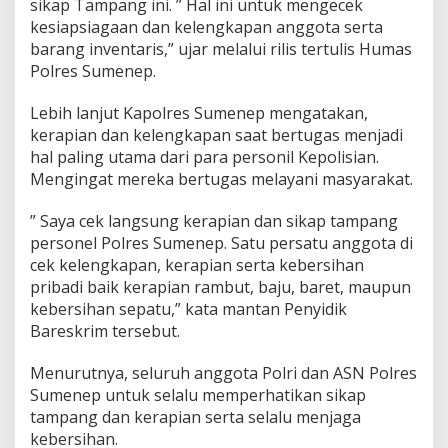
sikap Tampang ini. ” Hal ini untuk mengecek
n
kesiapsiagaan dan kelengkapan anggota serta
P
barang inventaris,” ujar melalui rilis tertulis Humas
e
l
Polres Sumenep.
a
y
Lebih lanjut Kapolres Sumenep mengatakan,
a
kerapian dan kelengkapan saat bertugas menjadi
n
hal paling utama dari para personil Kepolisian.
M
a
Mengingat mereka bertugas melayani masyarakat.
s
y
” Saya cek langsung kerapian dan sikap tampang
a
personel Polres Sumenep. Satu persatu anggota di
r
cek kelengkapan, kerapian serta kebersihan
a
k
pribadi baik kerapian rambut, baju, baret, maupun
a
kebersihan sepatu,” kata mantan Penyidik
t
Bareskrim tersebut.
Menurutnya, seluruh anggota Polri dan ASN Polres
Sumenep untuk selalu memperhatikan sikap
tampang dan kerapian serta selalu menjaga
kebersihan.