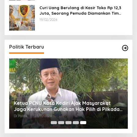
Curi Uang Berulang di Kasir Toko Rp 12,3
Juta, Seorang Pemuda Diamankan Tim
Reskrim Polsek Lenteng Sumenep
19/02/2026
Politik Terbaru
Ketua PCNU Kota Kediri Ajak Masyarakat
Jaga Kerukunan Gunakan Hak Pilih di Pilkada
2024
Di Politik
|
27/11/2024