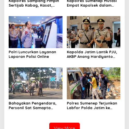
Kapolres Sampang Pimpin
Kapolres Sumenep Mutasi
Sertijab Kabag, Kasat,
Empat Kapolsek dalam
hingga 6 Kapolsek Jajaran
Penyegaran Kinerja
Polri Luncurkan Layanan
Kapolda Jatim Lantik PJU,
Laporan Polisi Online
AKBP Anang Hardiyanto
Jabat Kapolres Sumenep
Bahayakan Pengendara,
Polres Sumenep Terjunkan
Personil Sat Samapta
Labfor Polda Jatim ke
Polres Sumenep Bersihkan
Lokasi Ledakan Mobil di
Ceceran oli di Jalan Pabian
Ambunten
View More