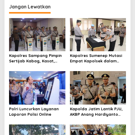
g
Jangan Lewatkan
a
s
i
p
o
s
Kapolres Sampang Pimpin
Kapolres Sumenep Mutasi
Sertijab Kabag, Kasat,
Empat Kapolsek dalam
hingga 6 Kapolsek Jajaran
Penyegaran Kinerja
Polri Luncurkan Layanan
Kapolda Jatim Lantik PJU,
Laporan Polisi Online
AKBP Anang Hardiyanto
Jabat Kapolres Sumenep