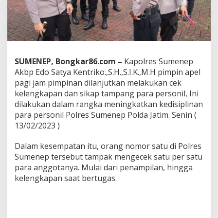
p
T
a
m
p
a
n
SUMENEP, Bongkar86.com –
Kapolres Sumenep
g
Akbp Edo Satya Kentriko.,S.H.,S.I.K.,M.H pimpin apel
P
pagi jam pimpinan dilanjutkan melakukan cek
e
r
kelengkapan dan sikap tampang para personil, Ini
s
dilakukan dalam rangka meningkatkan kedisiplinan
o
para personil Polres Sumenep Polda Jatim. Senin (
n
13/02/2023 )
e
l
,
Dalam kesempatan itu, orang nomor satu di Polres
K
Sumenep tersebut tampak mengecek satu per satu
a
para anggotanya. Mulai dari penampilan, hingga
p
kelengkapan saat bertugas.
o
l
r
e
s