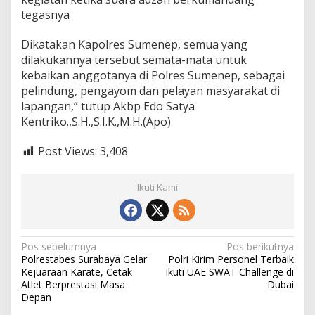
tegasnya
Dikatakan Kapolres Sumenep, semua yang
dilakukannya tersebut semata-mata untuk
kebaikan anggotanya di Polres Sumenep, sebagai
pelindung, pengayom dan pelayan masyarakat di
lapangan,” tutup Akbp Edo Satya
Kentriko.,S.H.,S.I.K.,M.H.(Apo)
Post Views:
3,408
Ikuti Kami
N
Pos sebelumnya
Pos berikutnya
Polrestabes Surabaya Gelar
Polri Kirim Personel Terbaik
a
Kejuaraan Karate, Cetak
Ikuti UAE SWAT Challenge di
v
Atlet Berprestasi Masa
Dubai
Depan
i