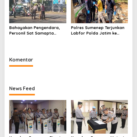
Bahayakan Pengendara,
Polres Sumenep Terjunkan
Personil Sat Samapta
Labfor Polda Jatim ke
Polres Sumenep Bersihkan
Lokasi Ledakan Mobil di
Ceceran oli di Jalan Pabian
Ambunten
Komentar
News Feed