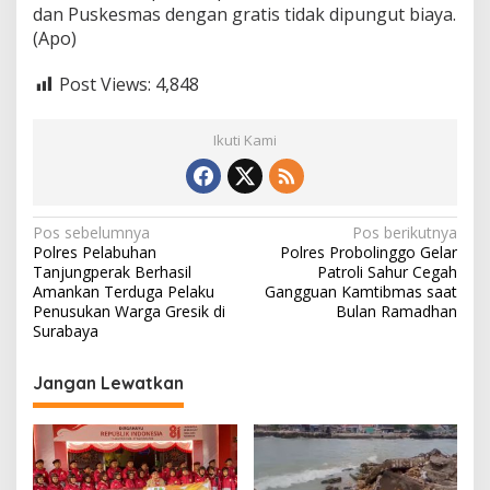
dan Puskesmas dengan gratis tidak dipungut biaya.
(Apo)
Post Views:
4,848
Ikuti Kami
N
Pos sebelumnya
Pos berikutnya
Polres Pelabuhan
Polres Probolinggo Gelar
a
Tanjungperak Berhasil
Patroli Sahur Cegah
v
Amankan Terduga Pelaku
Gangguan Kamtibmas saat
Penusukan Warga Gresik di
Bulan Ramadhan
i
Surabaya
g
Jangan Lewatkan
a
s
i
p