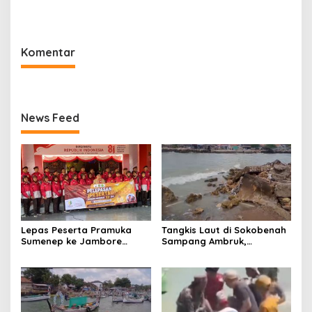
Mutiara Sentosa 2 di Rawat
DBHCHT 2026, Sebanyak
di RSI Kalianget Sumenep
2.600 Buruh Tembakau Siap
Menerima
Komentar
News Feed
Lepas Peserta Pramuka
Tangkis Laut di Sokobenah
Sumenep ke Jambore
Sampang Ambruk,
Nasional XII, Ini Pesan
Mengancam Keselamatan
Wabup KH Imam Hasyim
Warga