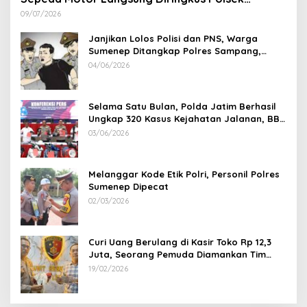
Lenteng di Wilayah Manding
09/07/2026
Janjikan Lolos Polisi dan PNS, Warga
Sumenep Ditangkap Polres Sampang,
Korban Rugi Rp 600 juta
04/06/2026
Selama Satu Bulan, Polda Jatim Berhasil
Ungkap 320 Kasus Kejahatan Jalanan, BB
100 Sepeda Motor dan 12 Mobil Diamankan
03/06/2026
Melanggar Kode Etik Polri, Personil Polres
Sumenep Dipecat
02/03/2026
Curi Uang Berulang di Kasir Toko Rp 12,3
Juta, Seorang Pemuda Diamankan Tim
Reskrim Polsek Lenteng Sumenep
19/02/2026