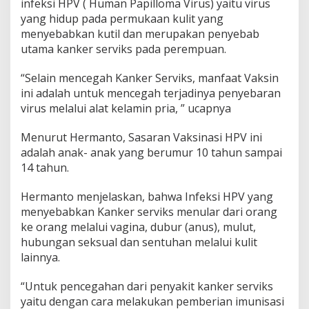
infeksi HPV ( Human Papilloma Virus) yaitu virus
d
yang hidup pada permukaan kulit yang
a
menyebabkan kutil dan merupakan penyebab
n
M
utama kanker serviks pada perempuan.
u
r
“Selain mencegah Kanker Serviks, manfaat Vaksin
i
ini adalah untuk mencegah terjadinya penyebaran
d
virus melalui alat kelamin pria, ” ucapnya
Menurut Hermanto, Sasaran Vaksinasi HPV ini
adalah anak- anak yang berumur 10 tahun sampai
14 tahun.
Hermanto menjelaskan, bahwa Infeksi HPV yang
menyebabkan Kanker serviks menular dari orang
ke orang melalui vagina, dubur (anus), mulut,
hubungan seksual dan sentuhan melalui kulit
lainnya.
“Untuk pencegahan dari penyakit kanker serviks
yaitu dengan cara melakukan pemberian imunisasi