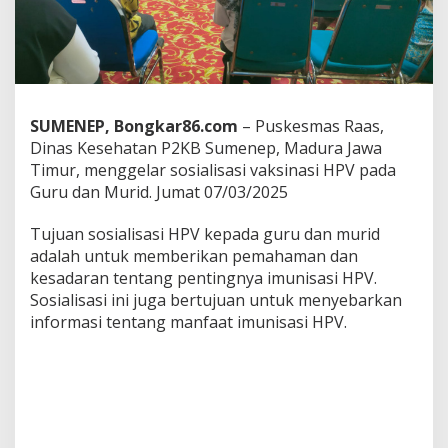
,
P
u
s
k
e
s
SUMENEP, Bongkar86.com
– Puskesmas Raas,
m
Dinas Kesehatan P2KB Sumenep, Madura Jawa
a
Timur, menggelar sosialisasi vaksinasi HPV pada
s
R
Guru dan Murid. Jumat 07/03/2025
a
a
Tujuan sosialisasi HPV kepada guru dan murid
s
adalah untuk memberikan pemahaman dan
G
kesadaran tentang pentingnya imunisasi HPV.
e
l
Sosialisasi ini juga bertujuan untuk menyebarkan
a
informasi tentang manfaat imunisasi HPV.
r
S
o
s
i
a
l