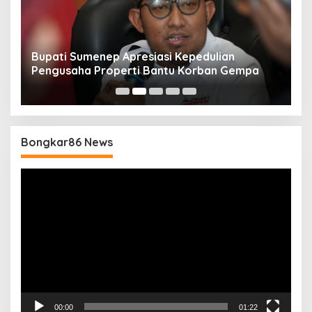
Bupati Sumenep Apresiasi Kepedulian
N
Pengusaha Properti Bantu Korban Gempa
S
B
Bongkar86 News
Pemutar
Video
00:00
01:22