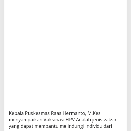
i
s
a
s
i
V
a
k
s
i
n
a
s
i
H
P
V
p
a
d
a
Kepala Puskesmas Raas Hermanto, M.Kes
G
u
menyampaikan Vaksinasi HPV Adalah jenis vaksin
r
yang dapat membantu melindungi individu dari
u