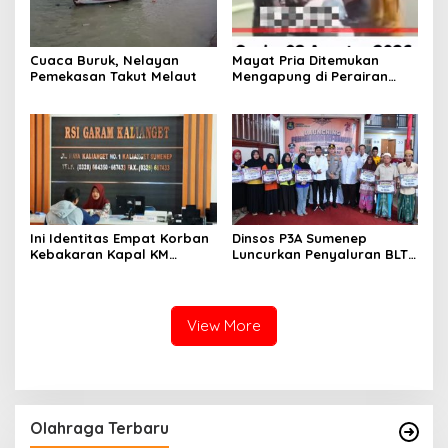
Cuaca Buruk, Nelayan
Mayat Pria Ditemukan
Pemekasan Takut Melaut
Mengapung di Perairan
Pelabuhan Giligenting
Sumenep
Ini Identitas Empat Korban
Dinsos P3A Sumenep
Kebakaran Kapal KM
Luncurkan Penyaluran BLT
Mutiara Sentosa 2 di Rawat
DBHCHT 2026, Sebanyak
di RSI Kalianget Sumenep
2.600 Buruh Tembakau Siap
Menerima
View More
Olahraga Terbaru