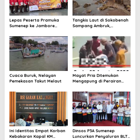
o
s
Lepas Peserta Pramuka
Tangkis Laut di Sokobenah
Sumenep ke Jambore
Sampang Ambruk,
Nasional XII, Ini Pesan
Mengancam Keselamatan
Wabup KH Imam Hasyim
Warga
Cuaca Buruk, Nelayan
Mayat Pria Ditemukan
Pemekasan Takut Melaut
Mengapung di Perairan
Pelabuhan Giligenting
Sumenep
Ini Identitas Empat Korban
Dinsos P3A Sumenep
Kebakaran Kapal KM
Luncurkan Penyaluran BLT