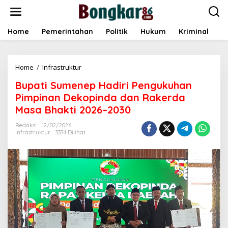
L
e
w
a
Home
Pemerintahan
Politik
Hukum
Kriminal
E
t
i
k
Home
/
Infrastruktur
B
e
u
k
Bupati Sumenep Hadiri Pengukuhan
p
o
a
n
Pimpinan Dekopinda dan Rakerda
t
t
Masa Bhakti 2026–2030
i
e
S
n
Redaksi
12/02/2026
u
Infrastruktur
3334 Dilihat
m
e
n
e
p
H
a
d
i
r