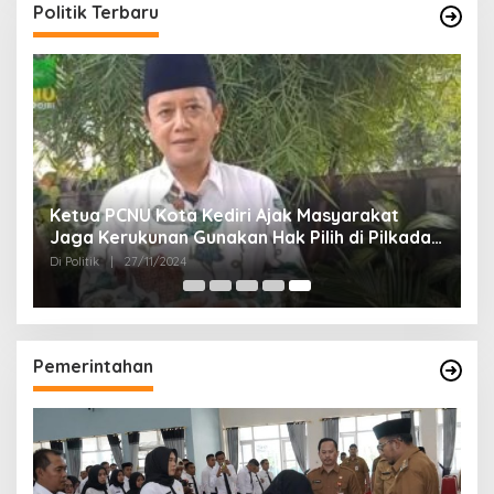
Politik Terbaru
Ketua PCNU Kota Kediri Ajak Masyarakat
Jaga Kerukunan Gunakan Hak Pilih di Pilkada
2024
Di Politik
|
27/11/2024
Pemerintahan