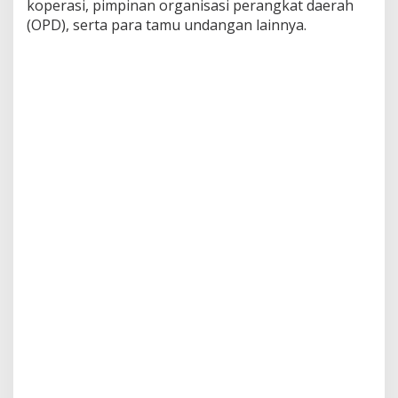
koperasi, pimpinan organisasi perangkat daerah
n
(OPD), serta para tamu undangan lainnya.
d
a
d
a
n
R
a
k
e
r
d
a
M
a
s
a
B
h
a
k
t
i
2
0