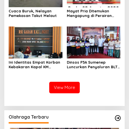
Cuaca Buruk, Nelayan
Mayat Pria Ditemukan
Pemekasan Takut Melaut
Mengapung di Perairan
Pelabuhan Giligenting
Sumenep
Ini Identitas Empat Korban
Dinsos P3A Sumenep
Kebakaran Kapal KM
Luncurkan Penyaluran BLT
Mutiara Sentosa 2 di Rawat
DBHCHT 2026, Sebanyak
di RSI Kalianget Sumenep
2.600 Buruh Tembakau Siap
Menerima
View More
Olahraga Terbaru