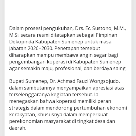
2
6
–
2
0
Dalam prosesi pengukuhan, Drs. Ec. Sustono, M.M.,
3
M.Si. secara resmi ditetapkan sebagai Pimpinan
0
Dekopinda Kabupaten Sumenep untuk masa
jabatan 2026–2030. Penetapan tersebut
diharapkan mampu membawa angin segar bagi
pengembangan koperasi di Kabupaten Sumenep
agar semakin maju, profesional, dan berdaya saing.
Bupati Sumenep, Dr. Achmad Fauzi Wongsojudo,
dalam sambutannya menyampaikan apresiasi atas
terselenggaranya kegiatan tersebut. Ia
menegaskan bahwa koperasi memiliki peran
strategis dalam mendorong pertumbuhan ekonomi
kerakyatan, khususnya dalam memperkuat
perekonomian masyarakat di tingkat desa dan
daerah.