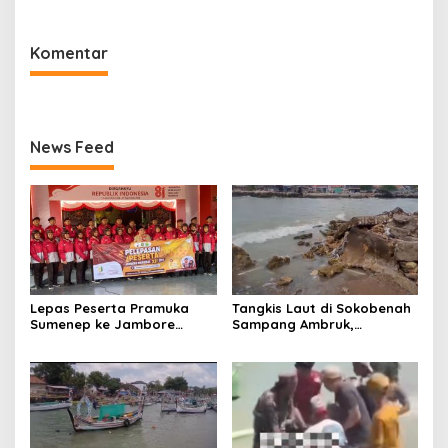
di RSI Kalianget Sumenep
2.600 Buruh Tembakau Siap
Menerima
Komentar
News Feed
Lepas Peserta Pramuka
Tangkis Laut di Sokobenah
Sumenep ke Jambore
Sampang Ambruk,
Nasional XII, Ini Pesan
Mengancam Keselamatan
Wabup KH Imam Hasyim
Warga