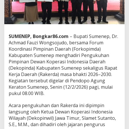
i
P
e
n
g
u
k
SUMENEP, Bongkar86.com
– Bupati Sumenep, Dr.
u
Achmad Fauzi Wongsojudo, bersama Forum
h
Koordinasi Pimpinan Daerah (Forkopimda)
a
n
Kabupaten Sumenep menghadiri Pengukuhan
P
Pimpinan Dewan Koperasi Indonesia Daerah
i
(Dekopinda) Kabupaten Sumenep sekaligus Rapat
m
Kerja Daerah (Rakerda) masa bhakti 2026–2030.
p
Kegiatan tersebut digelar di Pendopo Agung
i
n
Keraton Sumenep, Senin (12/2/2026) pagi, mulai
a
pukul 08.00 WIB.
n
D
Acara pengukuhan dan Rakerda ini dipimpin
e
langsung oleh Ketua Dewan Koperasi Indonesia
k
o
Wilayah (Dekopinwil) Jawa Timur, Slamet Sutanto,
p
S.E., M.M., dan dihadiri oleh jajaran pengurus
i