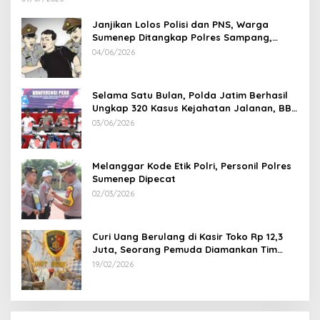
Janjikan Lolos Polisi dan PNS, Warga
Sumenep Ditangkap Polres Sampang,
Korban Rugi Rp 600 juta
04/06/2026
Selama Satu Bulan, Polda Jatim Berhasil
Ungkap 320 Kasus Kejahatan Jalanan, BB
100 Sepeda Motor dan 12 Mobil Diamankan
03/06/2026
Melanggar Kode Etik Polri, Personil Polres
Sumenep Dipecat
02/03/2026
Curi Uang Berulang di Kasir Toko Rp 12,3
Juta, Seorang Pemuda Diamankan Tim
Reskrim Polsek Lenteng Sumenep
19/02/2026