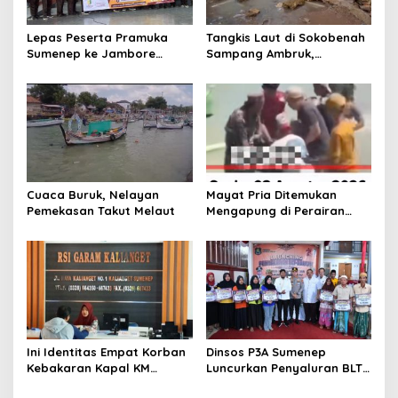
s
Lepas Peserta Pramuka
Tangkis Laut di Sokobenah
Sumenep ke Jambore
Sampang Ambruk,
Nasional XII, Ini Pesan
Mengancam Keselamatan
Wabup KH Imam Hasyim
Warga
Cuaca Buruk, Nelayan
Mayat Pria Ditemukan
Pemekasan Takut Melaut
Mengapung di Perairan
Pelabuhan Giligenting
Sumenep
Ini Identitas Empat Korban
Dinsos P3A Sumenep
Kebakaran Kapal KM
Luncurkan Penyaluran BLT
Mutiara Sentosa 2 di Rawat
DBHCHT 2026, Sebanyak