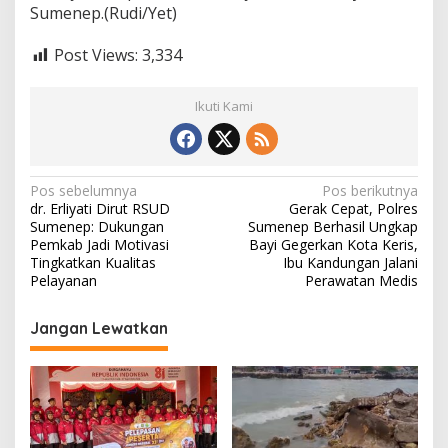
Sumenep.(Rudi/Yet)
Post Views:
3,334
Ikuti Kami
N
Pos sebelumnya
Pos berikutnya
dr. Erliyati Dirut RSUD
Gerak Cepat, Polres
a
Sumenep: Dukungan
Sumenep Berhasil Ungkap
v
Pemkab Jadi Motivasi
Bayi Gegerkan Kota Keris,
Tingkatkan Kualitas
Ibu Kandungan Jalani
i
Pelayanan
Perawatan Medis
g
Jangan Lewatkan
a
s
i
p
o