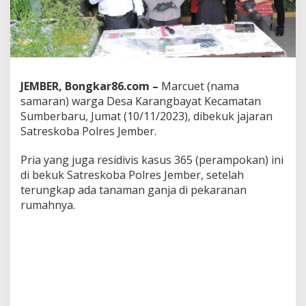
r
e
s
J
e
m
b
JEMBER, Bongkar86.com –
Marcuet (nama
e
samaran) warga Desa Karangbayat Kecamatan
r
Sumberbaru, Jumat (10/11/2023), dibekuk jajaran
y
a
Satreskoba Polres Jember.
n
g
Pria yang juga residivis kasus 365 (perampokan) ini
B
di bekuk Satreskoba Polres Jember, setelah
e
terungkap ada tanaman ganja di pekaranan
r
h
rumahnya.
a
s
i
l
U
n
g
k