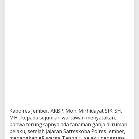
a
p
T
a
n
a
m
a
n
G
a
n
j
a
d
i
R
u
m
a
Kapolres Jember, AKBP. Moh. Mirhidayat SIK. SH.
h
MH., kepada sejumlah wartawan menyatakan,
W
bahwa terungkapnya ada tanaman ganja di rumah
a
pelaku, setelah jajaran Satreskoba Polres Jember,
r
g
menangkap AR warga Tanggul, selaku pengguna