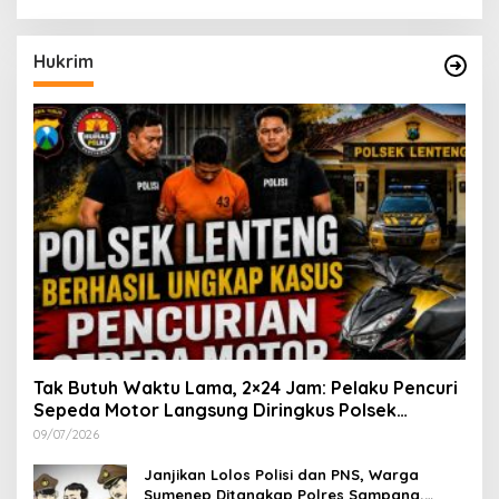
Hukrim
Tak Butuh Waktu Lama, 2×24 Jam: Pelaku Pencuri
Sepeda Motor Langsung Diringkus Polsek
Lenteng di Wilayah Manding
09/07/2026
Janjikan Lolos Polisi dan PNS, Warga
Sumenep Ditangkap Polres Sampang,