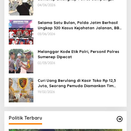
Korban Rugi Rp 600 juta
04/06/2026
Selama Satu Bulan, Polda Jatim Berhasil
Ungkap 320 Kasus Kejahatan Jalanan, BB
100 Sepeda Motor dan 12 Mobil Diamankan
03/06/2026
Melanggar Kode Etik Polri, Personil Polres
Sumenep Dipecat
02/03/2026
Curi Uang Berulang di Kasir Toko Rp 12,3
Juta, Seorang Pemuda Diamankan Tim
Reskrim Polsek Lenteng Sumenep
19/02/2026
Politik Terbaru