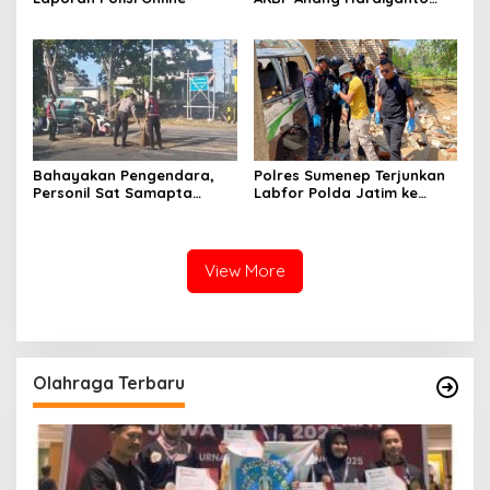
Jabat Kapolres Sumenep
Bahayakan Pengendara,
Polres Sumenep Terjunkan
Personil Sat Samapta
Labfor Polda Jatim ke
Polres Sumenep Bersihkan
Lokasi Ledakan Mobil di
Ceceran oli di Jalan Pabian
Ambunten
View More
Olahraga Terbaru