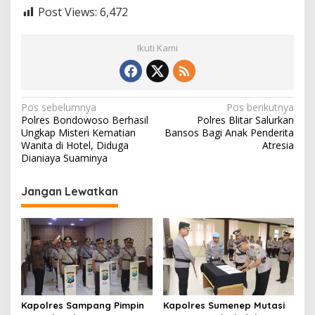
Post Views:
6,472
Ikuti Kami
N
Pos sebelumnya
Pos berikutnya
Polres Bondowoso Berhasil
Polres Blitar Salurkan
a
Ungkap Misteri Kematian
Bansos Bagi Anak Penderita
v
Wanita di Hotel, Diduga
Atresia
Dianiaya Suaminya
i
g
Jangan Lewatkan
a
s
i
p
o
s
Kapolres Sampang Pimpin
Kapolres Sumenep Mutasi