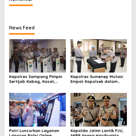
News Feed
Kapolres Sampang Pimpin
Kapolres Sumenep Mutasi
Sertijab Kabag, Kasat,
Empat Kapolsek dalam
hingga 6 Kapolsek Jajaran
Penyegaran Kinerja
Polri Luncurkan Layanan
Kapolda Jatim Lantik PJU,
Laporan Polisi Online
AKBP Anang Hardiyanto