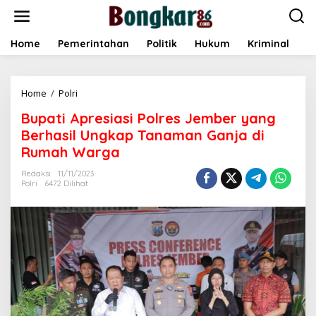
L
e
w
a
Home
Pemerintahan
Politik
Hukum
Kriminal
E
t
i
k
Home
/
Polri
B
e
u
k
Bupati Apresiasi Polres Jember yang
p
o
a
n
Berhasil Ungkap Tanaman Ganja di
t
t
Rumah Warga
i
e
A
n
Redaksi
11/11/2023
p
Polri
6472 Dilihat
r
e
s
i
a
s
i
P
o
l