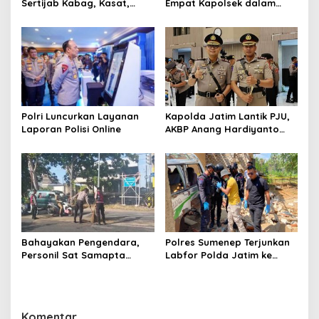
Sertijab Kabag, Kasat,
Empat Kapolsek dalam
hingga 6 Kapolsek Jajaran
Penyegaran Kinerja
Polri Luncurkan Layanan
Kapolda Jatim Lantik PJU,
Laporan Polisi Online
AKBP Anang Hardiyanto
Jabat Kapolres Sumenep
Bahayakan Pengendara,
Polres Sumenep Terjunkan
Personil Sat Samapta
Labfor Polda Jatim ke
Polres Sumenep Bersihkan
Lokasi Ledakan Mobil di
Ceceran oli di Jalan Pabian
Ambunten
Komentar