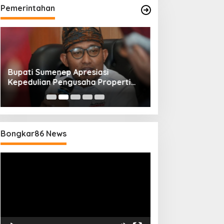
Pemerintahan
Bupati Sumenep Apresiasi
Naik Status Tipe
Kepedulian Pengusaha Properti
Anwar Sumenep J
Bantu Korban Gempa
Rujukan Berjenj
Bongkar86 News
Pemutar
Video