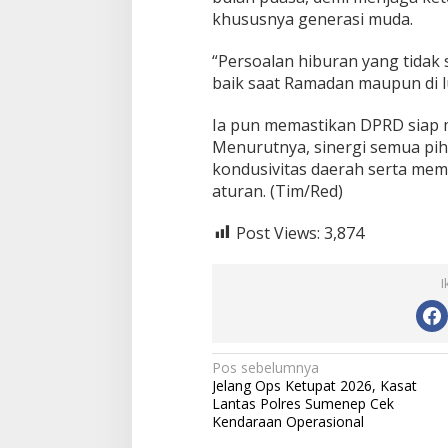
khususnya generasi muda.
“Persoalan hiburan yang tidak s
baik saat Ramadan maupun di l
Ia pun memastikan DPRD siap 
Menurutnya, sinergi semua pi
kondusivitas daerah serta mema
aturan. (Tim/Red)
Post Views:
3,874
I
N
Pos sebelumnya
Jelang Ops Ketupat 2026, Kasat
a
Lantas Polres Sumenep Cek
v
Kendaraan Operasional