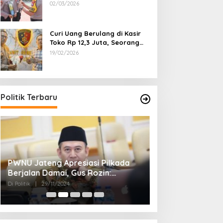
Dipecat
02/03/2026
Curi Uang Berulang di Kasir
Toko Rp 12,3 Juta, Seorang
Pemuda Diamankan Tim
19/02/2026
Reskrim Polsek Lenteng
Sumenep
Politik Terbaru
PWNU Jateng Apresiasi Pilkada
Belum Diumumka
Berjalan Damai, Gus Rozin:
Pamekasan, Pas
Cerminan Kedewasaan Politik
Deklarasi Keme
Di Politik
|
29/11/2024
Di Politik
|
27/11/2024
Masyarakat