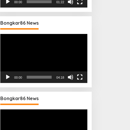
00:00
01:22
Bongkar86 News
Pemutar
Video
00:00
04:18
Bongkar86 News
Pemutar
Video