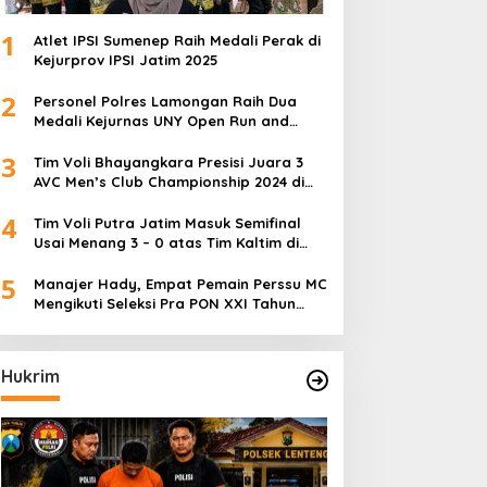
1
Atlet IPSI Sumenep Raih Medali Perak di
Kejurprov IPSI Jatim 2025
2
Personel Polres Lamongan Raih Dua
Medali Kejurnas UNY Open Run and
Jump Competition
3
Tim Voli Bhayangkara Presisi Juara 3
AVC Men’s Club Championship 2024 di
Iran
4
Tim Voli Putra Jatim Masuk Semifinal
Usai Menang 3 – 0 atas Tim Kaltim di
PON XXI Sumut
5
Manajer Hady, Empat Pemain Perssu MC
Mengikuti Seleksi Pra PON XXI Tahun
2024
Hukrim