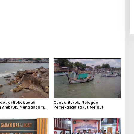
t Sumenep
Siap Menerima
Laut di Sokobenah
Cuaca Buruk, Nelayan
 Ambruk, Mengancam
Pemekasan Takut Melaut
atan Warga