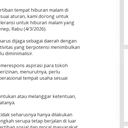
tiban tempat hiburan malam di
suai aturan, kami dorong untuk
oleransi untuk hiburan malam yang
enep, Rabu (4/3/2026).
arus dijaga sebagai daerah dengan
 aktivitas yang berpotensi menimbulkan
 diminimalisir.
 merespons aspirasi para tokoh
perizinan, menurutnya, perlu
erasional tempat usaha sesuai
Ketua Komisi II DPR RI: Pilkada
runtukan atau melanggar ketentuan,
Serentak 2024 Berjalan Lancar
atanya.
dan Kondusif
Di Politik
|
29/11/2024
 tidak seharusnya hanya dilakukan
gkah serupa tetap berjalan di luar
ertiban sosial dan moral masyarakat,