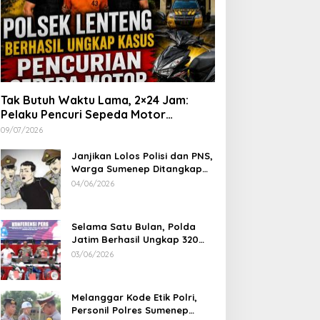
Tak Butuh Waktu Lama, 2×24 Jam:
Pelaku Pencuri Sepeda Motor
Langsung Diringkus Polsek Lenteng di
09/07/2026
Wilayah Manding
Janjikan Lolos Polisi dan PNS,
Warga Sumenep Ditangkap
Polres Sampang, Korban Rugi
04/06/2026
Rp 600 juta
Selama Satu Bulan, Polda
Jatim Berhasil Ungkap 320
Kasus Kejahatan Jalanan, BB
03/06/2026
100 Sepeda Motor dan 12
Mobil Diamankan
Melanggar Kode Etik Polri,
Personil Polres Sumenep