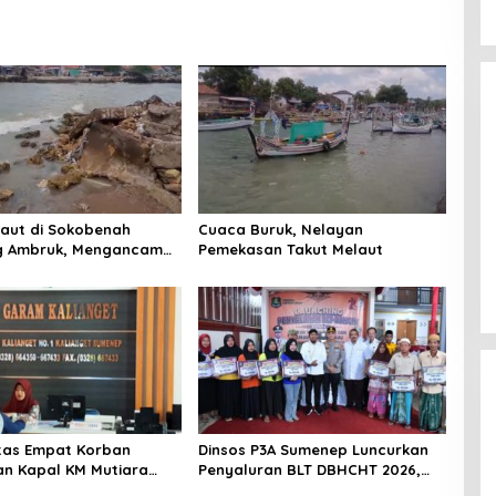
Laut di Sokobenah
Cuaca Buruk, Nelayan
 Ambruk, Mengancam
Pemekasan Takut Melaut
atan Warga
titas Empat Korban
Dinsos P3A Sumenep Luncurkan
n Kapal KM Mutiara
Penyaluran BLT DBHCHT 2026,
2 di Rawat di RSI
Sebanyak 2.600 Buruh Tembakau