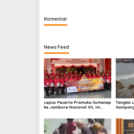
Kaliange
Komentar
News Feed
Lepas Peserta Pramuka Sumenep
Tangkis 
ke Jambore Nasional XII, Ini
Sampang
Pesan Wabup KH Imam Hasyim
Keselam