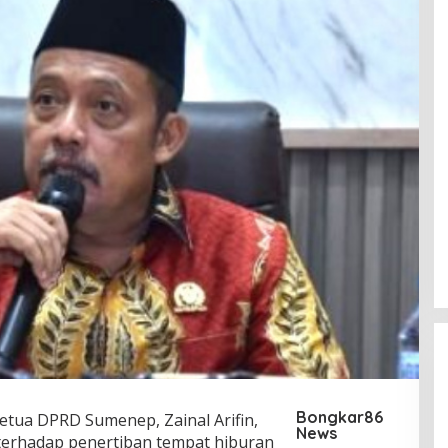
Bongkar86
etua DPRD Sumenep, Zainal Arifin,
News
erhadap penertiban tempat hiburan