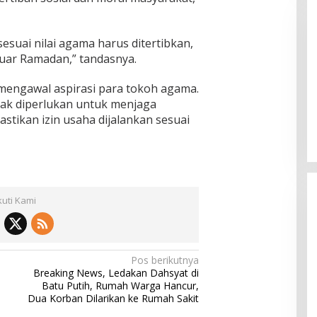
esuai nilai agama harus ditertibkan,
uar Ramadan,” tandasnya.
mengawal aspirasi para tokoh agama.
Pemkab Sumenep Salurkan
hak diperlukan untuk menjaga
Tunjangan Guru Ngaji, Bupati
stikan izin usaha dijalankan sesuai
Fauzi: Guru Ngaji Berperan
Strategis Bangun Akhlak Generasi
kuti Kami
Pos berikutnya
Breaking News, Ledakan Dahsyat di
Batu Putih, Rumah Warga Hancur,
Dua Korban Dilarikan ke Rumah Sakit