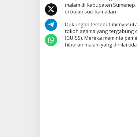
malam di Kabupaten Sumenep. La
n
e
di bulan suci Ramadan.
r
t
Dukungan tersebut menyusul as
i
tokoh agama yang tergabung 
b
(GUISS). Mereka meminta peme
a
n
hiburan malam yang dinilai tida
H
i
b
u
r
a
n
M
a
l
a
m