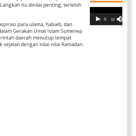
ngkah itu dinilai penting, terlebih
Pemutar
Video
00:00
02:42
pirasi para ulama, habaib, dan
dalam Gerakan Umat Islam Sumenep
rintah daerah menutup tempat
k sejalan dengan nilai-nilai Ramadan.