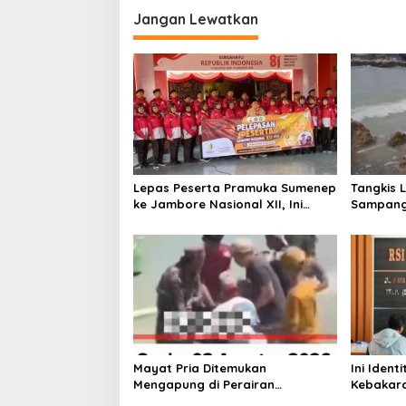
i
Jangan Lewatkan
g
a
s
i
p
o
s
Lepas Peserta Pramuka Sumenep
Tangkis 
ke Jambore Nasional XII, Ini
Sampang
Pesan Wabup KH Imam Hasyim
Keselam
Mayat Pria Ditemukan
Ini Iden
Mengapung di Perairan
Kebakara
Pelabuhan Giligenting Sumenep
Sentosa 