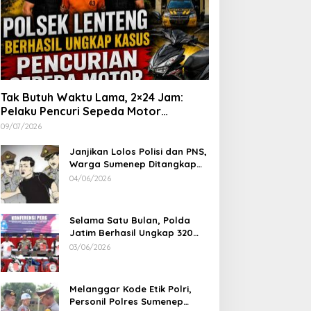
Tak Butuh Waktu Lama, 2×24 Jam:
Pelaku Pencuri Sepeda Motor
Langsung Diringkus Polsek Lenteng di
09/07/2026
Wilayah Manding
Janjikan Lolos Polisi dan PNS,
Warga Sumenep Ditangkap
Polres Sampang, Korban Rugi
04/06/2026
Rp 600 juta
Selama Satu Bulan, Polda
Jatim Berhasil Ungkap 320
Kasus Kejahatan Jalanan, BB
03/06/2026
100 Sepeda Motor dan 12
Mobil Diamankan
Melanggar Kode Etik Polri,
Personil Polres Sumenep