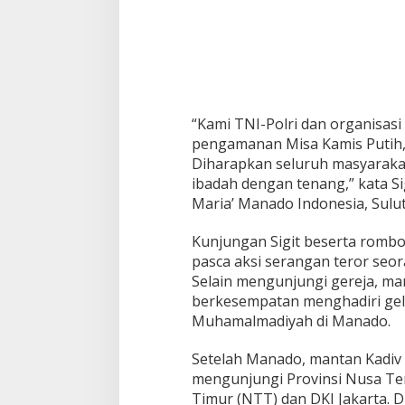
a
s
i
N
a
s
i
o
“Kami TNI-Polri dan organisas
n
pengamanan Misa Kamis Putih,
a
Diharapkan seluruh masyaraka
l
ibadah dengan tenang,” kata Sig
Maria’ Manado Indonesia, Sulut,
Kunjungan Sigit beserta romb
pasca aksi serangan teror seo
Selain mengunjungi gereja, ma
berkesempatan menghadiri ge
Muhamalmadiyah di Manado.
Setelah Manado, mantan Kadiv 
mengunjungi Provinsi Nusa Te
Timur (NTT) dan DKI Jakarta. 