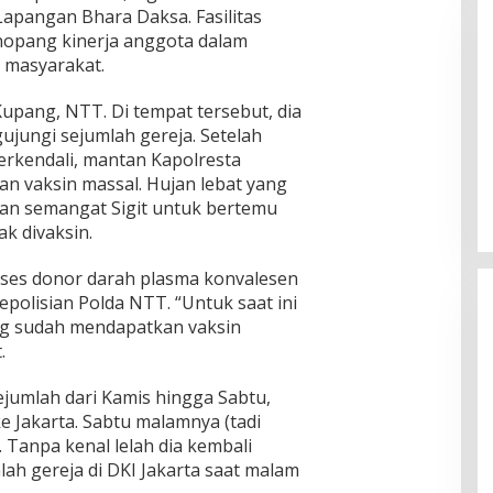
apangan Bhara Daksa. Fasilitas
nopang kinerja anggota dalam
 masyarakat.
Kupang, NTT. Di tempat tersebut, dia
ungi sejumlah gereja. Setelah
erkendali, mantan Kapolresta
Pemkab Sumenep Salurkan
Tunjangan Guru Ngaji, Bupati
an vaksin massal. Hujan lebat yang
Fauzi: Guru Ngaji Berperan
an semangat Sigit untuk bertemu
Strategis Bangun Akhlak Generasi
k divaksin.
roses donor darah plasma konvalesen
epolisian Polda NTT. “Untuk saat ini
g sudah mendapatkan vaksin
.
sejumlah dari Kamis hingga Sabtu,
e Jakarta. Sabtu malamnya (tadi
. Tanpa kenal lelah dia kembali
ah gereja di DKI Jakarta saat malam