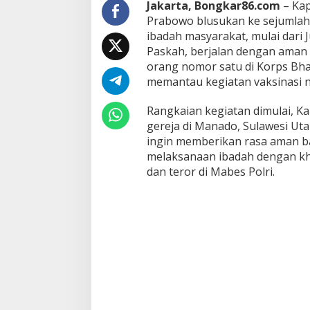
Jakarta, Bongkar86.com
– Kapo
n
Prabowo blusukan ke sejumlah
g
ibadah masyarakat, mulai dari
s
u
Paskah, berjalan dengan aman 
n
orang nomor satu di Korps Bh
g
memantau kegiatan vaksinasi n
A
m
Rangkaian kegiatan dimulai, K
a
n
gereja di Manado, Sulawesi Uta
d
ingin memberikan rasa aman bag
a
melaksanaan ibadah dengan kh
n
dan teror di Mabes Polri.
K
a
w
a
l
V
a
k
s
i
n