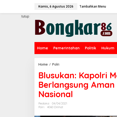
L
Tambahkan Menu
e
Kamis, 6 Agustus 2026
w
a
tutup
t
i
k
e
k
o
Home
Pemerintahan
Politik
Hukum
n
t
e
n
Home
/
Polri
B
l
Blusukan: Kapolri 
u
s
Berlangsung Aman 
u
k
Nasional
a
n
:
Redaksi
04/04/2021
K
Polri
4060 Dilihat
a
p