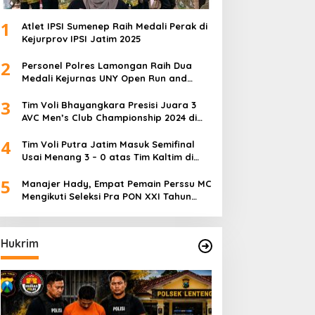
1
Atlet IPSI Sumenep Raih Medali Perak di
Kejurprov IPSI Jatim 2025
2
Personel Polres Lamongan Raih Dua
Medali Kejurnas UNY Open Run and
Jump Competition
3
Tim Voli Bhayangkara Presisi Juara 3
AVC Men’s Club Championship 2024 di
Iran
4
Tim Voli Putra Jatim Masuk Semifinal
Usai Menang 3 – 0 atas Tim Kaltim di
PON XXI Sumut
5
Manajer Hady, Empat Pemain Perssu MC
Mengikuti Seleksi Pra PON XXI Tahun
2024
Hukrim