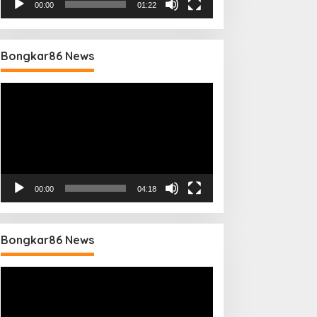
00:00
01:22
Bongkar86 News
Pemutar
Video
00:00
04:18
Bongkar86 News
Pemutar
Video