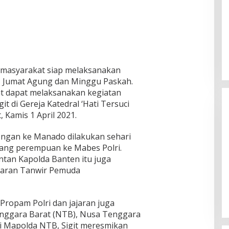
i masyarakat siap melaksanakan
 Jumat Agung dan Minggu Paskah.
t dapat melaksanakan kegiatan
it di Gereja Katedral ‘Hati Tersuci
 Kamis 1 April 2021.
ongan ke Manado dilakukan sehari
rang perempuan ke Mabes Polri.
ntan Kapolda Banten itu juga
Ketua Komisi II DPR RI: Pilkada
laran Tanwir Pemuda
Serentak 2024 Berjalan Lancar
dan Kondusif
Di Politik
|
29/11/2024
Propam Polri dan jajaran juga
nggara Barat (NTB), Nusa Tenggara
Di Mapolda NTB, Sigit meresmikan