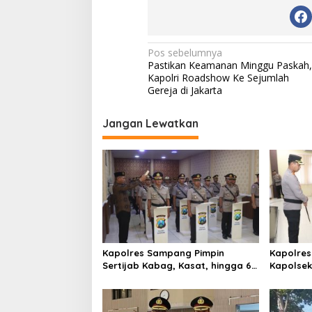
N
Pos sebelumnya
Pastikan Keamanan Minggu Paskah,
a
Kapolri Roadshow Ke Sejumlah
v
Gereja di Jakarta
i
Jangan Lewatkan
g
a
s
i
p
o
s
Kapolres Sampang Pimpin
Kapolres
Sertijab Kabag, Kasat, hingga 6
Kapolse
Kapolsek Jajaran
Kinerja