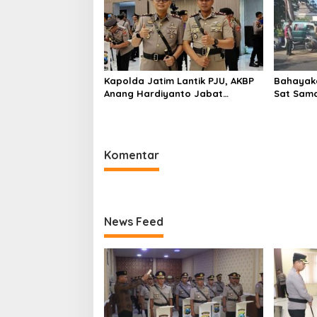
Kapolda Jatim Lantik PJU, AKBP
Bahayaka
Anang Hardiyanto Jabat
Sat Sam
Kapolres Sumenep
Bersihkan
Pabian
Komentar
News Feed