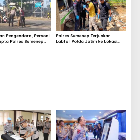
n Pengendara, Personil
Polres Sumenep Terjunkan
apta Polres Sumenep
Labfor Polda Jatim ke Lokasi
 Ceceran oli di Jalan
Ledakan Mobil di Ambunten