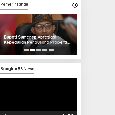
Pemerintahan
Bupati Sumenep Apresiasi
Naik Status Tipe
Kepedulian Pengusaha Properti
Anwar Sumenep J
Bantu Korban Gempa
Rujukan Berjenj
Bongkar86 News
Pemutar
Video