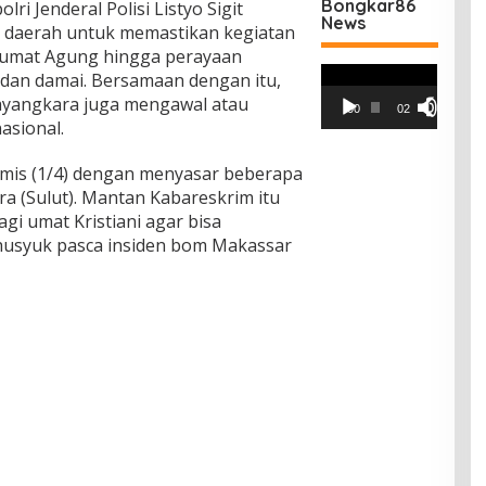
Bongkar86
lri Jenderal Polisi Listyo Sigit
News
 daerah untuk memastikan kegiatan
 Jumat Agung hingga perayaan
Pemutar
dan damai. Bersamaan dengan itu,
Video
ayangkara juga mengawal atau
00:00
02:42
asional.
amis (1/4) dengan menyasar beberapa
ra (Sulut). Mantan Kabareskrim itu
i umat Kristiani agar bisa
usyuk pasca insiden bom Makassar