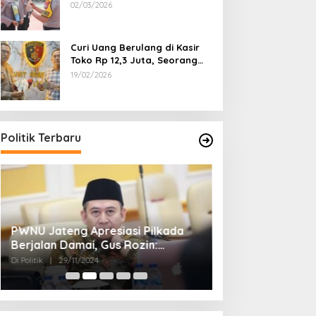
Dipecat
02/03/2026
Curi Uang Berulang di Kasir
Toko Rp 12,3 Juta, Seorang
Pemuda Diamankan Tim
19/02/2026
Reskrim Polsek Lenteng
Sumenep
Politik Terbaru
PWNU Jateng Apresiasi Pilkada
Belum Diumumka
Berjalan Damai, Gus Rozin:
Pamekasan, Pas
Cerminan Kedewasaan Politik
Deklarasi Keme
Di Politik
|
29/11/2024
Di Politik
|
27/11/2024
Masyarakat