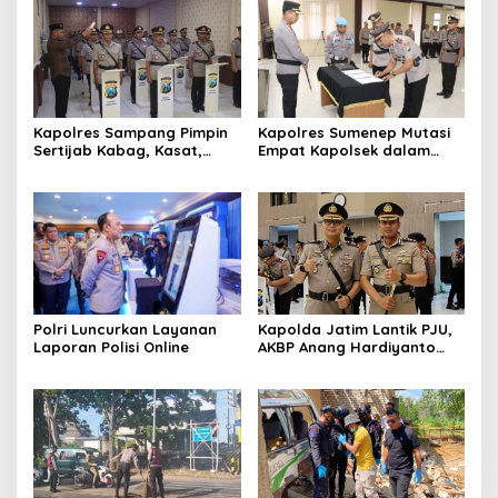
Kapolres Sampang Pimpin
Kapolres Sumenep Mutasi
Sertijab Kabag, Kasat,
Empat Kapolsek dalam
hingga 6 Kapolsek Jajaran
Penyegaran Kinerja
Polri Luncurkan Layanan
Kapolda Jatim Lantik PJU,
Laporan Polisi Online
AKBP Anang Hardiyanto
Jabat Kapolres Sumenep