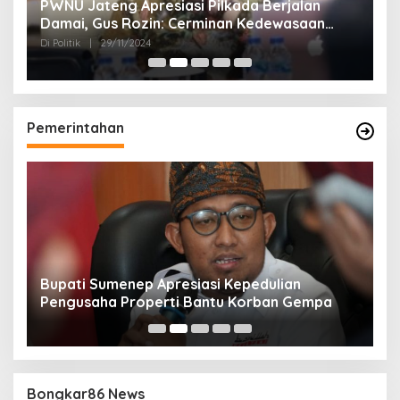
24
PWNU Jateng Apresiasi Pilkada Berjalan
B
Damai, Gus Rozin: Cerminan Kedewasaan
K
Politik Masyarakat
Di Politik
|
29/11/2024
Di 
Pemerintahan
Bupati Sumenep Apresiasi Kepedulian
N
Pengusaha Properti Bantu Korban Gempa
S
B
Bongkar86 News