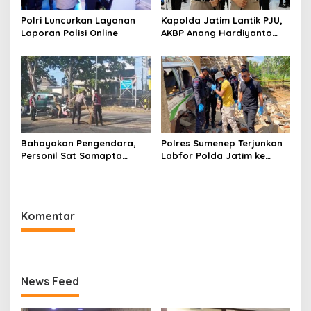
Polri Luncurkan Layanan
Kapolda Jatim Lantik PJU,
Laporan Polisi Online
AKBP Anang Hardiyanto
Jabat Kapolres Sumenep
Bahayakan Pengendara,
Polres Sumenep Terjunkan
Personil Sat Samapta
Labfor Polda Jatim ke
Polres Sumenep Bersihkan
Lokasi Ledakan Mobil di
Ceceran oli di Jalan Pabian
Ambunten
Komentar
News Feed