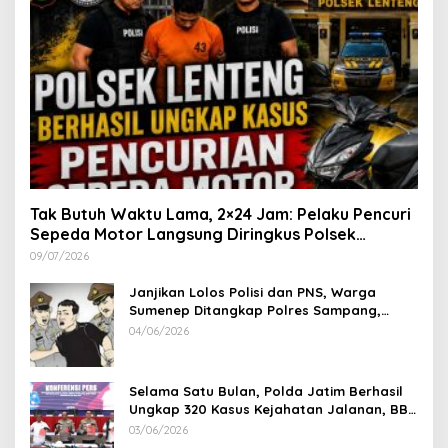
Tak Butuh Waktu Lama, 2×24 Jam: Pelaku Pencuri
Sepeda Motor Langsung Diringkus Polsek
Lenteng di Wilayah Manding
09/07/2026
Janjikan Lolos Polisi dan PNS, Warga
Sumenep Ditangkap Polres Sampang,
Korban Rugi Rp 600 juta
04/06/2026
Selama Satu Bulan, Polda Jatim Berhasil
Ungkap 320 Kasus Kejahatan Jalanan, BB
100 Sepeda Motor dan 12 Mobil Diamankan
03/06/2026