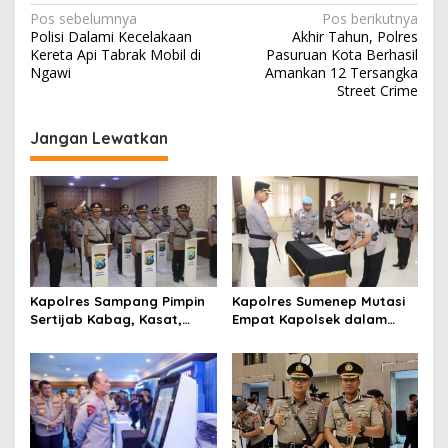
N
Pos sebelumnya
Pos berikutnya
Polisi Dalami Kecelakaan
Akhir Tahun, Polres
a
Kereta Api Tabrak Mobil di
Pasuruan Kota Berhasil
v
Ngawi
Amankan 12 Tersangka
Street Crime
i
g
Jangan Lewatkan
a
s
i
p
o
s
Kapolres Sampang Pimpin
Kapolres Sumenep Mutasi
Sertijab Kabag, Kasat,
Empat Kapolsek dalam
hingga 6 Kapolsek Jajaran
Penyegaran Kinerja