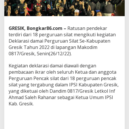
k
,
P
e
r
GRESIK, Bongkar86.com –
Ratusan pendekar
g
u
terdiri dari 18 perguruan silat mengikuti kegiatan
r
Deklarasi damai Perguruan Silat Se-Kabupaten
u
Gresik Tahun 2022 di lapangan Makodim
a
0817/Gresik, Senin(26/12/22).
n
P
e
Kegiatan deklarasi damai diawali dengan
n
pembacaan ikrar oleh seluruh Ketua dan anggota
c
Perguruan Pencak silat dari 18 perguruan pencak
a
silat yang tergabung dalam IPSI Kabupaten Gresik,
k
S
yang diketuai oleh Dandim 0817/Gresik Letkol Inf
i
Ahmad Saleh Rahanar sebagai Ketua Umum IPSI
l
Kab. Gresik.
a
t
G
e
l