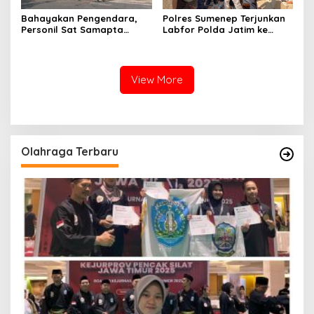
Bahayakan Pengendara,
Polres Sumenep Terjunkan
Personil Sat Samapta
Labfor Polda Jatim ke
Polres Sumenep Bersihkan
Lokasi Ledakan Mobil di
Ceceran oli di Jalan Pabian
Ambunten
View More
Olahraga Terbaru