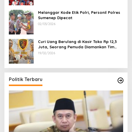
Melanggar Kode Etik Polri, Personil Polres
Sumenep Dipecat
02/03/2026
Curi Uang Berulang di Kasir Toko Rp 12,3
Juta, Seorang Pemuda Diamankan Tim
Reskrim Polsek Lenteng Sumenep
19/02/2026
Politik Terbaru