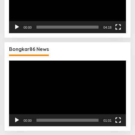
00:00
04:18
Bongkar86 News
Pemutar
Video
00:00
01:01