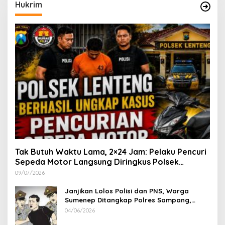
Hukrim
Tak Butuh Waktu Lama, 2×24 Jam: Pelaku Pencuri
Sepeda Motor Langsung Diringkus Polsek
Lenteng di Wilayah Manding
09/07/2026
Janjikan Lolos Polisi dan PNS, Warga
Sumenep Ditangkap Polres Sampang,
Korban Rugi Rp 600 juta
04/06/2026