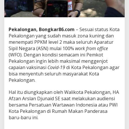
g
u
n
t
u
k
Pekalongan, Bongkar86.com
– Sesuai status Kota
G
Pekalongan yang sudah masuk zona kuning dan
e
menempati PPKM level 2 maka seluruh Aparatur
n
Sipil Negara (ASN) mulai 100%
work from office
j
o
(WFO). Dengan kondisi semacam ini Pemkot
t
Pekalongan ingin lebih maksimal menggenjot
V
capaian vaksinasi
Covid-19
di Kota Pekalongan agar
a
bisa menyentuh seluruh masyarakat Kota
k
Pekalongan.
s
i
n
Hal itu diungkapkan oleh Walikota Pekalongan, HA
a
Afzan Arslan Djunaid SE saat melakukan audiensi
s
bersama Persatuan Wartawan Indonesia atau PWI
i
Kota Pekalongan di Rumah Makan Panderasa
baru-baru ini.