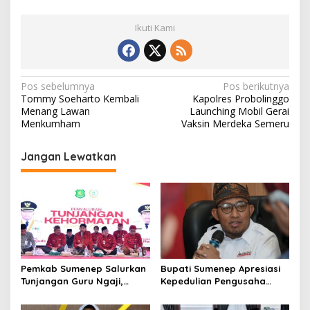
Ikuti Kami
N
Pos sebelumnya
Pos berikutnya
Tommy Soeharto Kembali
Kapolres Probolinggo
a
Menang Lawan
Launching Mobil Gerai
v
Menkumham
Vaksin Merdeka Semeru
i
Jangan Lewatkan
g
a
s
i
p
o
Pemkab Sumenep Salurkan
Bupati Sumenep Apresiasi
s
Tunjangan Guru Ngaji,
Kepedulian Pengusaha
Bupati Fauzi: Guru Ngaji
Properti Bantu Korban
Berperan Strategis Bangun
Gempa