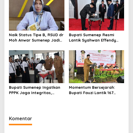
Akhlak Generasi
Naik Status Tipe B, RSUD dr
Bupati Sumenep Resmi
Moh Anwar Sumenep Jadi
Lantik Syahwan Effendy
Rumah Sakit Rujukan
Sebagai PJ Sekda
Berjenjang
Bupati Sumenep Ingatkan
Momentum Bersejarah:
PPPK Jaga Integritas,
Bupati Fauzi Lantik 167
Jangan Terjerat
PPPK, Titip Pesan Integritas
Perselingkuhan dan Judi
Online
Komentar