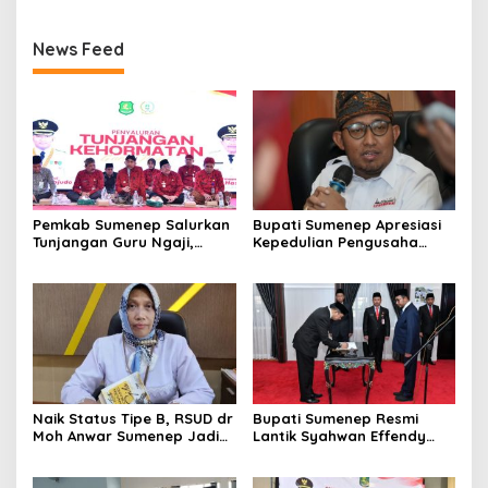
News Feed
Pemkab Sumenep Salurkan
Bupati Sumenep Apresiasi
Tunjangan Guru Ngaji,
Kepedulian Pengusaha
Bupati Fauzi: Guru Ngaji
Properti Bantu Korban
Berperan Strategis Bangun
Gempa
Akhlak Generasi
Naik Status Tipe B, RSUD dr
Bupati Sumenep Resmi
Moh Anwar Sumenep Jadi
Lantik Syahwan Effendy
Rumah Sakit Rujukan
Sebagai PJ Sekda
Berjenjang