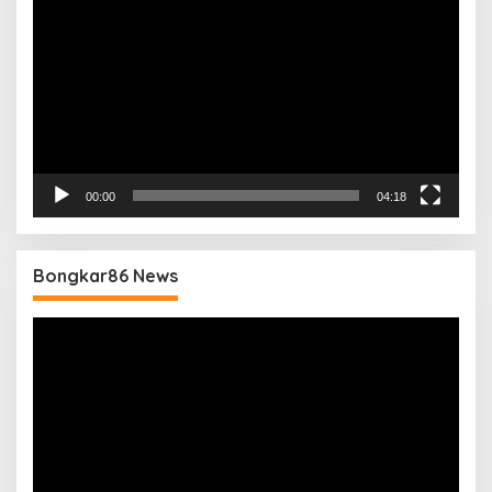
Video
00:00
04:18
Bongkar86 News
Pemutar
Video