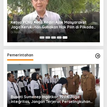
Ketua PCNU Kota Kediri Ajak Masyarakat
Jaga Kerukunan Gunakan Hak Pilih di Pilkada
2024
Di Politik
|
27/11/2024
Pemerintahan
Bupati Sumenep Ingatkan PPPK Jaga
Integritas, Jangan Terjerat Perselingkuhan
dan Judi Online