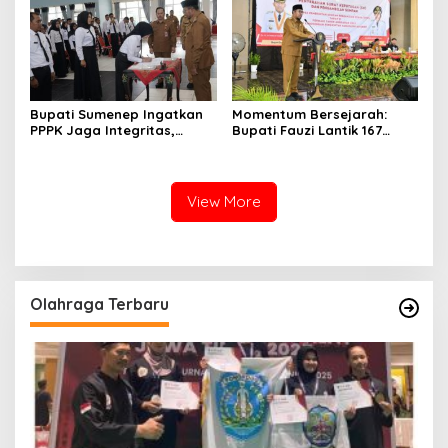
Bupati Sumenep Ingatkan
Momentum Bersejarah:
PPPK Jaga Integritas,
Bupati Fauzi Lantik 167
Jangan Terjerat
PPPK, Titip Pesan Integritas
Perselingkuhan dan Judi
Online
View More
Olahraga Terbaru