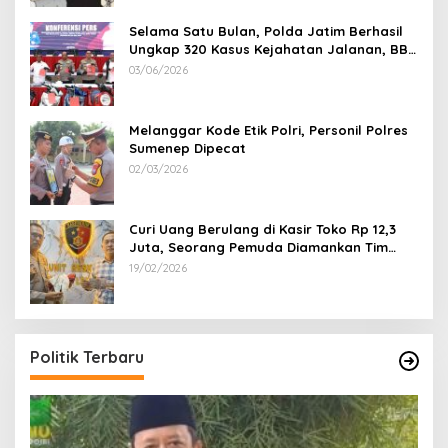
Selama Satu Bulan, Polda Jatim Berhasil
Ungkap 320 Kasus Kejahatan Jalanan, BB
100 Sepeda Motor dan 12 Mobil Diamankan
03/06/2026
Melanggar Kode Etik Polri, Personil Polres
Sumenep Dipecat
02/03/2026
Curi Uang Berulang di Kasir Toko Rp 12,3
Juta, Seorang Pemuda Diamankan Tim
Reskrim Polsek Lenteng Sumenep
19/02/2026
Politik Terbaru