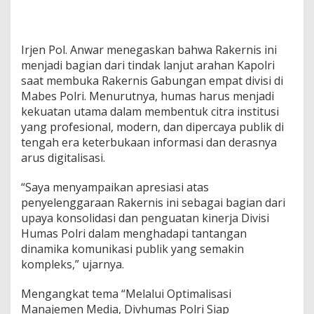
i
k
a
s
Irjen Pol. Anwar menegaskan bahwa Rakernis ini
i
menjadi bagian dari tindak lanjut arahan Kapolri
P
saat membuka Rakernis Gabungan empat divisi di
r
Mabes Polri. Menurutnya, humas harus menjadi
e
s
kekuatan utama dalam membentuk citra institusi
i
yang profesional, modern, dan dipercaya publik di
s
tengah era keterbukaan informasi dan derasnya
i
arus digitalisasi.
“Saya menyampaikan apresiasi atas
penyelenggaraan Rakernis ini sebagai bagian dari
upaya konsolidasi dan penguatan kinerja Divisi
Humas Polri dalam menghadapi tantangan
dinamika komunikasi publik yang semakin
kompleks,” ujarnya.
Mengangkat tema “Melalui Optimalisasi
Manajemen Media, Divhumas Polri Siap