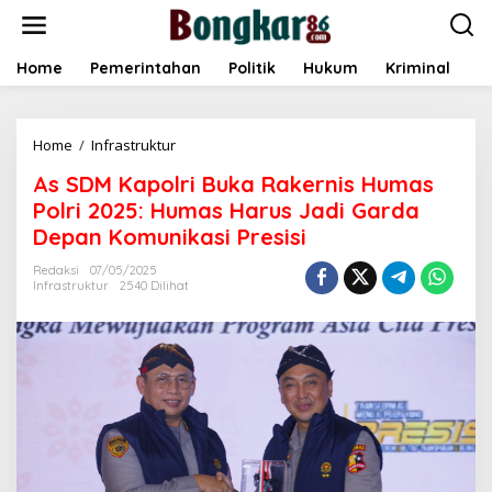
L
e
w
a
Home
Pemerintahan
Politik
Hukum
Kriminal
E
t
i
k
Home
/
Infrastruktur
A
e
s
k
As SDM Kapolri Buka Rakernis Humas
S
o
D
n
Polri 2025: Humas Harus Jadi Garda
M
t
Depan Komunikasi Presisi
K
e
a
n
Redaksi
07/05/2025
p
Infrastruktur
2540 Dilihat
o
l
r
i
B
u
k
a
R
a