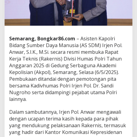
k
e
r
n
i
s
H
Semarang, Bongkar86.com
– Asisten Kapolri
u
Bidang Sumber Daya Manusia (AS SDM) Irjen Pol.
m
Anwar, S.I.K., M.Si. secara resmi membuka Rapat
a
s
Kerja Teknis (Rakernis) Divisi Humas Polri Tahun
P
Anggaran 2025 di Gedung Serbaguna Akademi
o
Kepolisian (Akpol), Semarang, Selasa (6/5/2025).
l
Pembukaan ditandai dengan pemotongan pita
r
bersama Kadivhumas Polri Irjen Pol. Dr. Sandi
i
2
Nugroho serta didampingi pejabat utama Polri
0
lainnya.
2
5
Dalam sambutannya, Irjen Pol. Anwar mengawali
:
dengan ucapan terima kasih kepada para pihak
H
u
yang mendukung pelaksanaan Rakernis, termasuk
m
yang hadir dari Kantor Komunikasi Kepresidenan
a