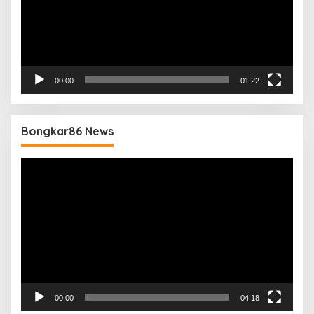
00:00
01:22
Bongkar86 News
Pemutar
Video
00:00
04:18