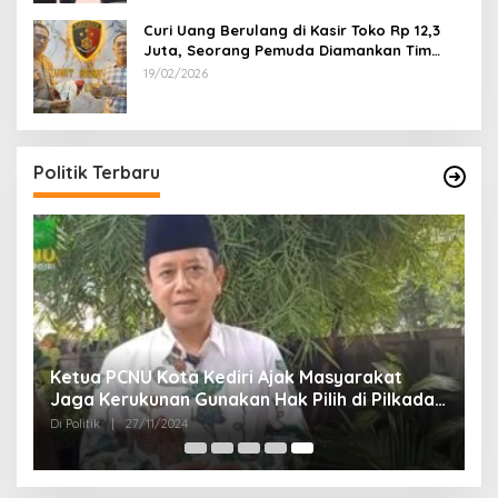
Curi Uang Berulang di Kasir Toko Rp 12,3
Juta, Seorang Pemuda Diamankan Tim
Reskrim Polsek Lenteng Sumenep
19/02/2026
Politik Terbaru
Ketua PCNU Kota Kediri Ajak Masyarakat
Jaga Kerukunan Gunakan Hak Pilih di Pilkada
2024
Di Politik
|
27/11/2024