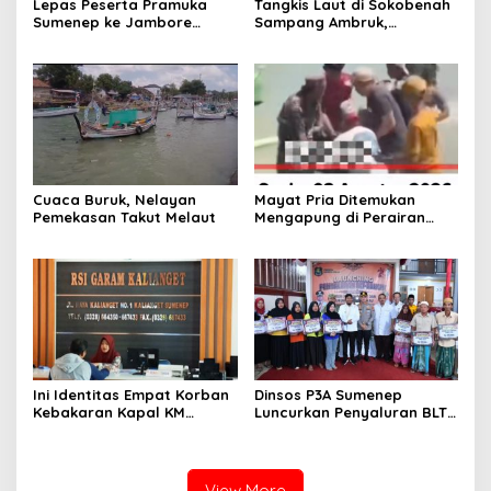
Lepas Peserta Pramuka
Tangkis Laut di Sokobenah
Sumenep ke Jambore
Sampang Ambruk,
Nasional XII, Ini Pesan
Mengancam Keselamatan
Wabup KH Imam Hasyim
Warga
Cuaca Buruk, Nelayan
Mayat Pria Ditemukan
Pemekasan Takut Melaut
Mengapung di Perairan
Pelabuhan Giligenting
Sumenep
Ini Identitas Empat Korban
Dinsos P3A Sumenep
Kebakaran Kapal KM
Luncurkan Penyaluran BLT
Mutiara Sentosa 2 di Rawat
DBHCHT 2026, Sebanyak
di RSI Kalianget Sumenep
2.600 Buruh Tembakau Siap
Menerima
View More