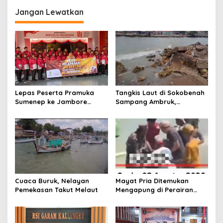
g
Jangan Lewatkan
a
s
i
p
o
s
Lepas Peserta Pramuka
Tangkis Laut di Sokobenah
Sumenep ke Jambore
Sampang Ambruk,
Nasional XII, Ini Pesan
Mengancam Keselamatan
Wabup KH Imam Hasyim
Warga
Cuaca Buruk, Nelayan
Mayat Pria Ditemukan
Pemekasan Takut Melaut
Mengapung di Perairan
Pelabuhan Giligenting
Sumenep