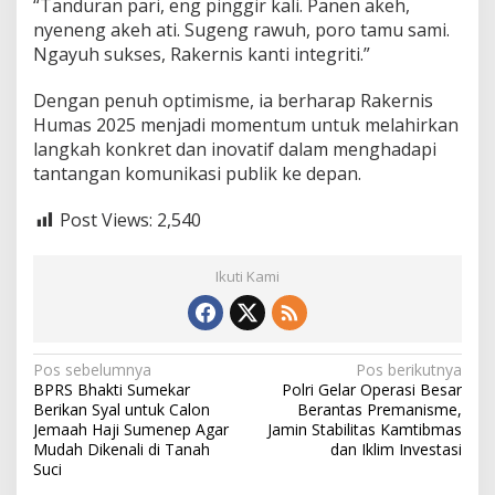
“Tanduran pari, eng pinggir kali. Panen akeh,
nyeneng akeh ati. Sugeng rawuh, poro tamu sami.
Ngayuh sukses, Rakernis kanti integriti.”
Dengan penuh optimisme, ia berharap Rakernis
Humas 2025 menjadi momentum untuk melahirkan
langkah konkret dan inovatif dalam menghadapi
tantangan komunikasi publik ke depan.
Post Views:
2,540
Ikuti Kami
N
Pos sebelumnya
Pos berikutnya
BPRS Bhakti Sumekar
Polri Gelar Operasi Besar
a
Berikan Syal untuk Calon
Berantas Premanisme,
v
Jemaah Haji Sumenep Agar
Jamin Stabilitas Kamtibmas
Mudah Dikenali di Tanah
dan Iklim Investasi
i
Suci