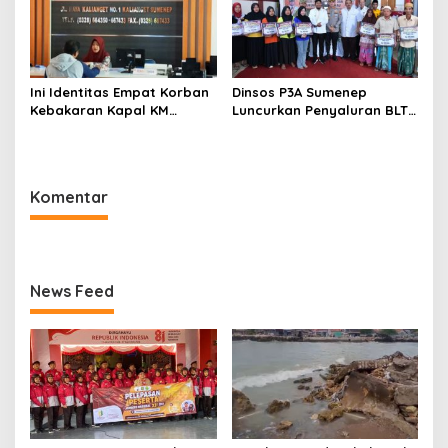
Ini Identitas Empat Korban
Dinsos P3A Sumenep
Kebakaran Kapal KM
Luncurkan Penyaluran BLT
Mutiara Sentosa 2 di Rawat
DBHCHT 2026, Sebanyak
di RSI Kalianget Sumenep
2.600 Buruh Tembakau Siap
Menerima
Komentar
News Feed