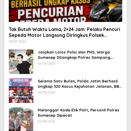
Tak Butuh Waktu Lama, 2×24 Jam: Pelaku Pencuri
Sepeda Motor Langsung Diringkus Polsek
Lenteng di Wilayah Manding
09/07/2026
Janjikan Lolos Polisi dan PNS, Warga
Sumenep Ditangkap Polres Sampang,
Korban Rugi Rp 600 juta
04/06/2026
Selama Satu Bulan, Polda Jatim Berhasil
Ungkap 320 Kasus Kejahatan Jalanan, BB
100 Sepeda Motor dan 12 Mobil Diamankan
03/06/2026
Melanggar Kode Etik Polri, Personil Polres
Sumenep Dipecat
02/03/2026