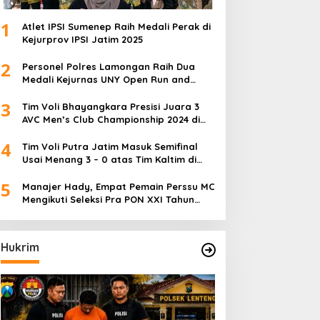
1
Atlet IPSI Sumenep Raih Medali Perak di
Kejurprov IPSI Jatim 2025
2
Personel Polres Lamongan Raih Dua
Medali Kejurnas UNY Open Run and
Jump Competition
3
Tim Voli Bhayangkara Presisi Juara 3
AVC Men’s Club Championship 2024 di
Iran
4
Tim Voli Putra Jatim Masuk Semifinal
Usai Menang 3 – 0 atas Tim Kaltim di
PON XXI Sumut
5
Manajer Hady, Empat Pemain Perssu MC
Mengikuti Seleksi Pra PON XXI Tahun
2024
Hukrim