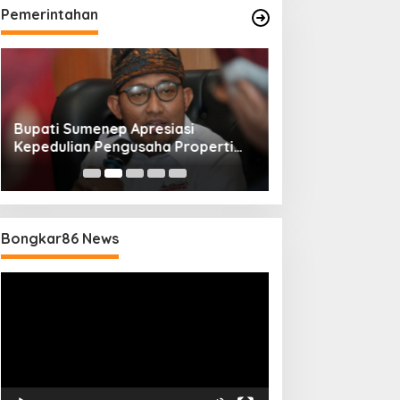
Pemerintahan
Bupati Sumenep Apresiasi
Naik Status Tipe
Kepedulian Pengusaha Properti
Anwar Sumenep J
Bantu Korban Gempa
Rujukan Berjenj
Bongkar86 News
Pemutar
Video