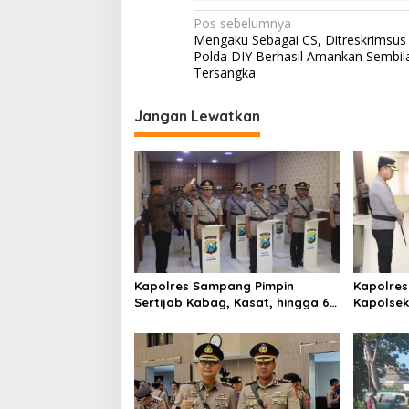
N
Pos sebelumnya
Mengaku Sebagai CS, Ditreskrimsus
a
Polda DIY Berhasil Amankan Sembil
v
Tersangka
i
Jangan Lewatkan
g
a
s
i
p
o
s
Kapolres Sampang Pimpin
Kapolres
Sertijab Kabag, Kasat, hingga 6
Kapolse
Kapolsek Jajaran
Kinerja