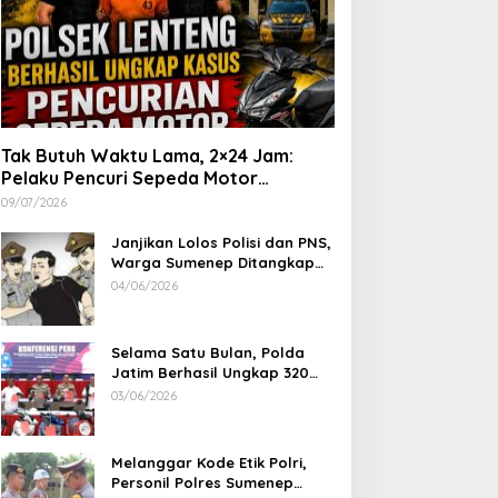
Tak Butuh Waktu Lama, 2×24 Jam:
Pelaku Pencuri Sepeda Motor
Langsung Diringkus Polsek Lenteng di
09/07/2026
Wilayah Manding
Janjikan Lolos Polisi dan PNS,
Warga Sumenep Ditangkap
Polres Sampang, Korban Rugi
04/06/2026
Rp 600 juta
Selama Satu Bulan, Polda
Jatim Berhasil Ungkap 320
Kasus Kejahatan Jalanan, BB
03/06/2026
100 Sepeda Motor dan 12
Mobil Diamankan
Melanggar Kode Etik Polri,
Personil Polres Sumenep