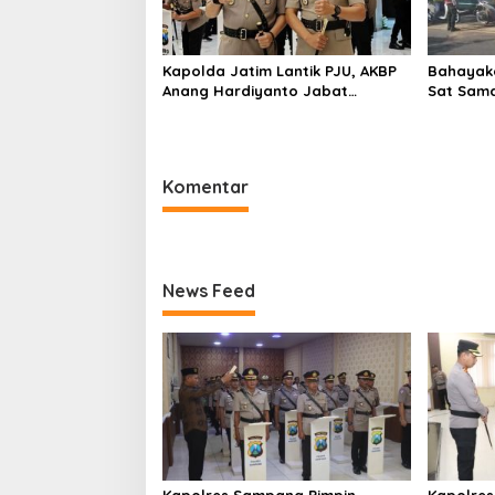
Kapolda Jatim Lantik PJU, AKBP
Bahayaka
Anang Hardiyanto Jabat
Sat Sam
Kapolres Sumenep
Bersihkan
Pabian
Komentar
News Feed
Kapolres Sampang Pimpin
Kapolres