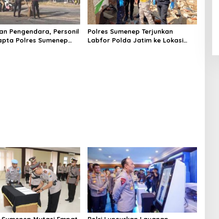
n Pengendara, Personil
Polres Sumenep Terjunkan
apta Polres Sumenep
Labfor Polda Jatim ke Lokasi
 Ceceran oli di Jalan
Ledakan Mobil di Ambunten
 Sumenep Mutasi Empat
Polri Luncurkan Layanan