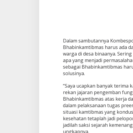
a
s
P
o
l
d
a
J
Dalam sambutannya Kombespol
a
Bhabinkamtibmas harus ada dan
t
warga di desa binaanya. Serin
i
m
apa yang menjadi permasalaha
sebagai Bhabinkamtibmas har
solusinya.
“Saya ucapkan banyak terima k
rekan jajaran pengemban fung
Bhabinkamtibmas atas kerja da
dalam pelaksanaan tugas preem
situasi kamtibmas yang kondusif
kesehatan tetaplah jadi pelop
jadilah saksi sejarah kemenan
ungkapnya.