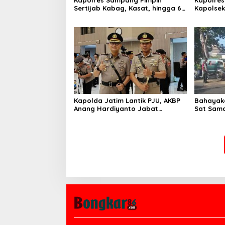
Sertijab Kabag, Kasat, hingga 6
Kapolse
Kapolsek Jajaran
Kinerja
Kapolda Jatim Lantik PJU, AKBP
Bahayaka
Anang Hardiyanto Jabat
Sat Sam
Kapolres Sumenep
Bersihkan
Pabian