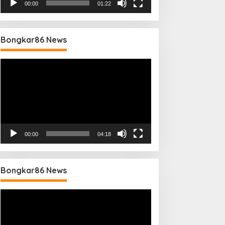
00:00
01:22
Bongkar86 News
Pemutar
Video
00:00
04:18
Bongkar86 News
Pemutar
Video