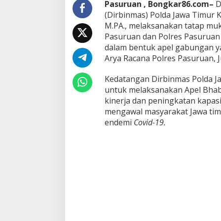
Pasuruan , Bongkar86.com–
D
i
(Dirbinmas) Polda Jawa Timur Ko
m
M.PA., melaksanakan tatap mu
p
i
Pasuruan dan Polres Pasuruan
n
dalam bentuk apel gabungan ya
L
Arya Racana Polres Pasuruan, J
a
n
Kedatangan Dirbinmas Polda Jat
g
s
untuk melaksanakan Apel Bhab
u
kinerja dan peningkatan kapa
n
mengawal masyarakat Jawa tim
g
endemi
Covid-19.
O
l
e
h
D
i
r
b
i
n
m