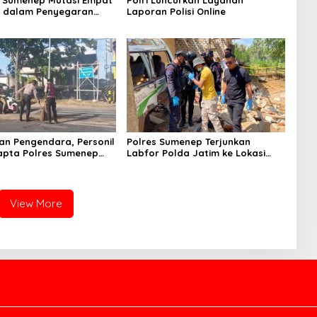
k dalam Penyegaran
Laporan Polisi Online
n Pengendara, Personil
Polres Sumenep Terjunkan
apta Polres Sumenep
Labfor Polda Jatim ke Lokasi
 Ceceran oli di Jalan
Ledakan Mobil di Ambunten
View More