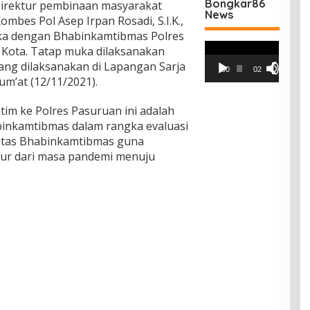
Bongkar86
irektur pembinaan masyarakat
News
mbes Pol Asep Irpan Rosadi, S.I.K.,
ka dengan Bhabinkamtibmas Polres
Pemutar
 Kota. Tatap muka dilaksanakan
Video
ng dilaksanakan di Lapangan Sarja
00:00
02:42
um’at (12/11/2021).
im ke Polres Pasuruan ini adalah
inkamtibmas dalam rangka evaluasi
sitas Bhabinkamtibmas guna
ur dari masa pandemi menuju