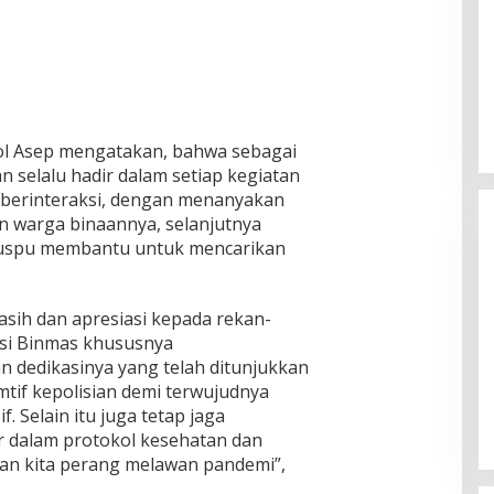
 Asep mengatakan, bahwa sebagai
 selalu hadir dalam setiap kegiatan
g berinteraksi, dengan menanyakan
n warga binaannya, selanjutnya
uspu membantu untuk mencarikan
asih dan apresiasi kepada rekan-
si Binmas khususnya
Ketua Komisi II DPR RI: Pilkada
n dedikasinya yang telah ditunjukkan
Serentak 2024 Berjalan Lancar
tif kepolisian demi terwujudnya
dan Kondusif
Di Politik
|
29/11/2024
. Selain itu juga tetap jaga
or dalam protokol kesehatan dan
gan kita perang melawan pandemi”,