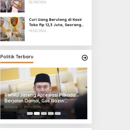
Dipecat
02/03/2026
Curi Uang Berulang di Kasir
Toko Rp 12,3 Juta, Seorang
Pemuda Diamankan Tim
19/02/2026
Reskrim Polsek Lenteng
Sumenep
Politik Terbaru
PWNU Jateng Apresiasi Pilkada
Belum Diumumka
Berjalan Damai, Gus Rozin:
Pamekasan, Pas
Cerminan Kedewasaan Politik
Deklarasi Keme
Di Politik
|
29/11/2024
Di Politik
|
27/11/2024
Masyarakat