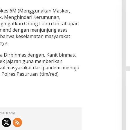
okes 6M (Menggunakan Masker,
k, Menghindari Kerumunan,
gingatkan Orang Lain) dan tahapan
tment) dengan menjunjung asas
bahwa keselamatan masyarakat
Pemkab Sumenep Salurkan
nya.
Tunjangan Guru Ngaji, Bupati
Fauzi: Guru Ngaji Berperan
ka Dirbinmas dengan, Kanit binmas,
Strategis Bangun Akhlak Generasi
ek jajaran guna memberikan
wal masyarakat dari pandemi menuju
Polres Pasuruan. (tim/red)
kuti Kami