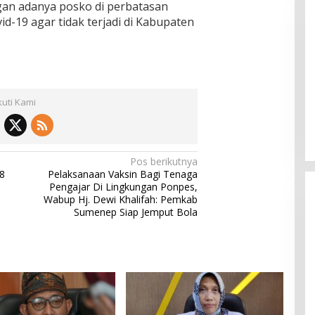
an adanya posko di perbatasan
id-19 agar tidak terjadi di Kabupaten
Pemkab Sumenep Salurkan
kuti Kami
Tunjangan Guru Ngaji, Bupati
Fauzi: Guru Ngaji Berperan
Strategis Bangun Akhlak Generasi
Pos berikutnya
8
Pelaksanaan Vaksin Bagi Tenaga
Pengajar Di Lingkungan Ponpes,
Wabup Hj. Dewi Khalifah: Pemkab
Sumenep Siap Jemput Bola