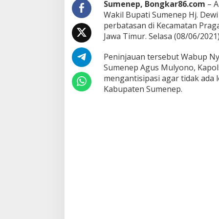
Sumenep, Bongkar86.com
– A
S
Wakil Bupati Sumenep Hj. Dewi 
u
perbatasan di Kecamatan Pra
m
e
Jawa Timur. Selasa (08/06/2021)
n
e
Peninjauan tersebut Wabup Nya
p
Sumenep Agus Mulyono, Kapol
H
mengantisipasi agar tidak ada l
j
.
Kabupaten Sumenep.
D
e
w
i
K
h
a
l
i
f
a
h
D
i