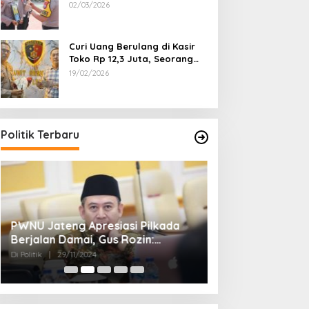
Dipecat
02/03/2026
Curi Uang Berulang di Kasir
Toko Rp 12,3 Juta, Seorang
Pemuda Diamankan Tim
19/02/2026
Reskrim Polsek Lenteng
Sumenep
Politik Terbaru
PWNU Jateng Apresiasi Pilkada
Belum Diumumka
Berjalan Damai, Gus Rozin:
Pamekasan, Pas
Cerminan Kedewasaan Politik
Deklarasi Keme
Di Politik
|
29/11/2024
Di Politik
|
27/11/2024
Masyarakat