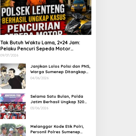
Tak Butuh Waktu Lama, 2×24 Jam:
Pelaku Pencuri Sepeda Motor
Langsung Diringkus Polsek Lenteng di
09/07/2026
Wilayah Manding
Janjikan Lolos Polisi dan PNS,
Warga Sumenep Ditangkap
Polres Sampang, Korban Rugi
04/06/2026
Rp 600 juta
Selama Satu Bulan, Polda
Jatim Berhasil Ungkap 320
Kasus Kejahatan Jalanan, BB
03/06/2026
100 Sepeda Motor dan 12
Mobil Diamankan
Melanggar Kode Etik Polri,
Personil Polres Sumenep