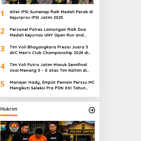
1
Atlet IPSI Sumenep Raih Medali Perak di
Kejurprov IPSI Jatim 2025
2
Personel Polres Lamongan Raih Dua
Medali Kejurnas UNY Open Run and
Jump Competition
3
Tim Voli Bhayangkara Presisi Juara 3
AVC Men’s Club Championship 2024 di
Iran
4
Tim Voli Putra Jatim Masuk Semifinal
Usai Menang 3 – 0 atas Tim Kaltim di
PON XXI Sumut
5
Manajer Hady, Empat Pemain Perssu MC
Mengikuti Seleksi Pra PON XXI Tahun
2024
Hukrim