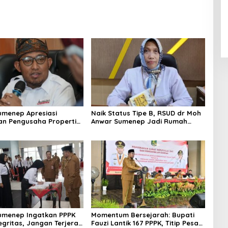
umenep Apresiasi
Naik Status Tipe B, RSUD dr Moh
an Pengusaha Properti
Anwar Sumenep Jadi Rumah
orban Gempa
Sakit Rujukan Berjenjang
umenep Ingatkan PPPK
Momentum Bersejarah: Bupati
egritas, Jangan Terjerat
Fauzi Lantik 167 PPPK, Titip Pesan