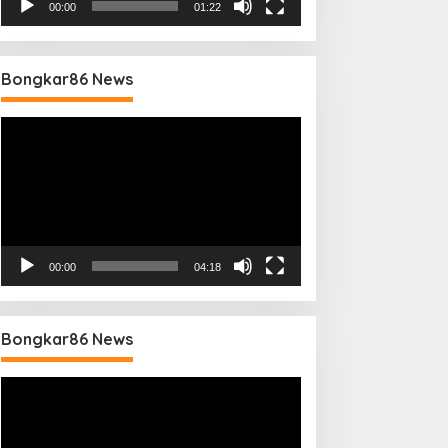
00:00
01:22
Bongkar86 News
Pemutar
Video
00:00
04:18
Bongkar86 News
Pemutar
Video