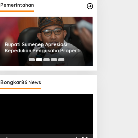
Pemerintahan
Bupati Sumenep Apresiasi
Naik Status Tipe
Kepedulian Pengusaha Properti
Anwar Sumenep J
Bantu Korban Gempa
Rujukan Berjenj
Bongkar86 News
Pemutar
Video