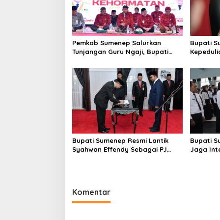
p
o
s
Pemkab Sumenep Salurkan
Bupati S
Tunjangan Guru Ngaji, Bupati
Kepeduli
Fauzi: Guru Ngaji Berperan
Bantu K
Strategis Bangun Akhlak
Generasi
Bupati Sumenep Resmi Lantik
Bupati S
Syahwan Effendy Sebagai PJ
Jaga Int
Sekda
Perselin
Komentar