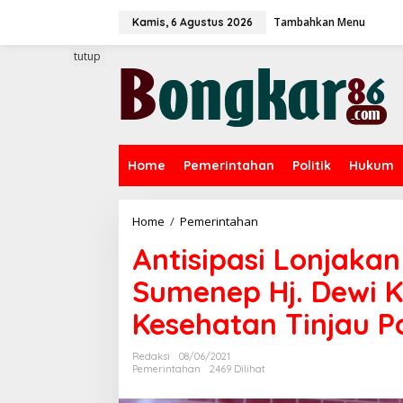
L
Tambahkan Menu
e
Kamis, 6 Agustus 2026
w
a
tutup
t
i
k
e
k
o
Home
Pemerintahan
Politik
Hukum
n
t
e
n
Home
/
Pemerintahan
A
n
Antisipasi Lonjaka
t
i
Sumenep Hj. Dewi K
s
i
Kesehatan Tinjau P
p
a
s
Redaksi
08/06/2021
i
Pemerintahan
2469 Dilihat
L
o