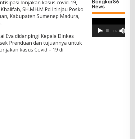
Bongkar86
ntisipasi lonjakan kasus covid-19,
News
Khalifah, SH.MH.M.Pd.I tinjau Posko
gaan, Kabupaten Sumenep Madura,
Pemutar
.
Video
00:00
02:42
i Eva didanpingi Kepala Dinkes
sek Prenduan dan tujuannya untuk
onjakan kasus Covid – 19 di