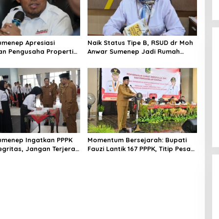
umenep Apresiasi
Naik Status Tipe B, RSUD dr Moh
an Pengusaha Properti
Anwar Sumenep Jadi Rumah
orban Gempa
Sakit Rujukan Berjenjang
umenep Ingatkan PPPK
Momentum Bersejarah: Bupati
egritas, Jangan Terjerat
Fauzi Lantik 167 PPPK, Titip Pesan
gkuhan dan Judi Online
Integritas