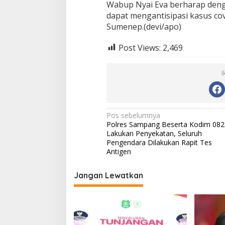
j
Wabup Nyai Eva berharap deng
a
dapat mengantisipasi kasus cov
u
Sumenep.(devi/apo)
P
o
s
Post Views:
2,469
k
o
I
D
i
P
e
r
N
Pos sebelumnya
b
Polres Sampang Beserta Kodim 082
a
a
Lakukan Penyekatan, Seluruh
t
v
Pengendara Dilakukan Rapit Tes
a
Antigen
s
i
a
g
n
Jangan Lewatkan
a
s
i