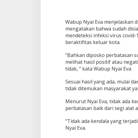
d
a
n
p
Wabup Nyai Eva menjelaskan di
i
n
mengatakan bahwa sudah disia
g
mendeteksi infeksi virus covi
i
beraktifitas keluar kota.
K
a
“Bahkan diposko perbatasan s
d
i
melihat hasil positif atau nega
s
tidak, ” kata Wabup Nyai Eva
K
e
Sesuai hasil yang ada, mulai dar
s
tidak ditemukan masyarakat yan
e
h
a
Menurut Nyai Eva, tidak ada ke
t
perbatasan baik dari segi alat 
a
n
“Tidak ada kendala yang terjad
T
Nyai Eva.
i
n