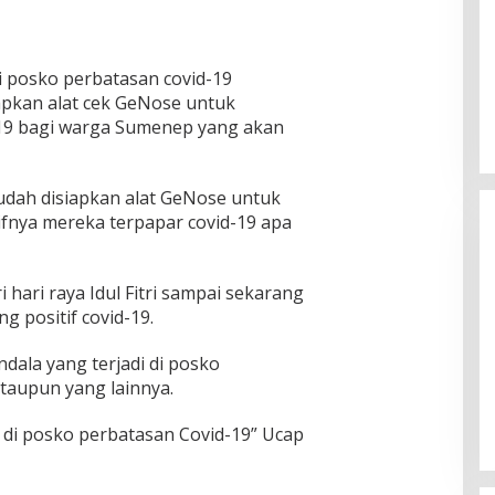
 posko perbatasan covid-19
pkan alat cek GeNose untuk
d-19 bagi warga Sumenep yang akan
udah disiapkan alat GeNose untuk
tifnya mereka terpapar covid-19 apa
i hari raya Idul Fitri sampai sekarang
g positif covid-19.
Ketua Komisi II DPR RI: Pilkada
ndala yang terjadi di posko
Serentak 2024 Berjalan Lancar
ataupun yang lainnya.
dan Kondusif
Di Politik
|
29/11/2024
i di posko perbatasan Covid-19” Ucap