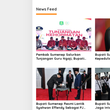
News Feed
Pemkab Sumenep Salurkan
Bupati S
Tunjangan Guru Ngaji, Bupati
Kepeduli
Fauzi: Guru Ngaji Berperan
Bantu K
Strategis Bangun Akhlak
Generasi
Bupati Sumenep Resmi Lantik
Bupati S
Syahwan Effendy Sebagai PJ
Jaga Int