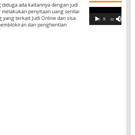
 diduga ada kaitannya dengan judi
Pemutar
er melakukan penyitaan uang senilai
Video
 yang terkait Judi Online dan sisa
00:00
02:42
 pemblokiran dan penghentian