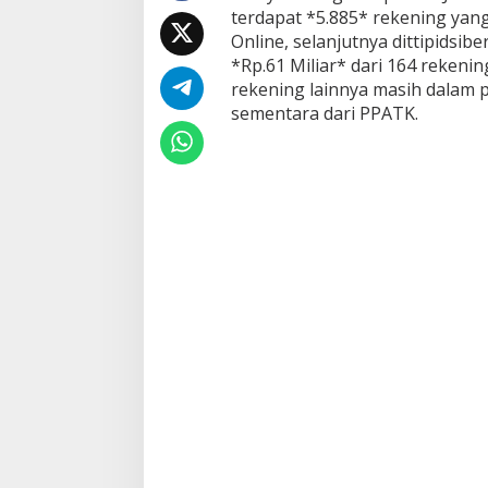
terdapat *5.885* rekening yang
o
l
Online, selanjutnya dittipidsib
r
*Rp.61 Miliar* dari 164 rekening
i
rekening lainnya masih dalam
sementara dari PPATK.