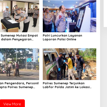
 Sumenep Mutasi Empat
Polri Luncurkan Layanan
k dalam Penyegaran
Laporan Polisi Online
n Pengendara, Personil
Polres Sumenep Terjunkan
apta Polres Sumenep
Labfor Polda Jatim ke Lokasi
 Ceceran oli di Jalan
Ledakan Mobil di Ambunten
View More