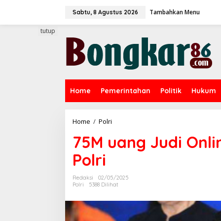
L
Tambahkan Menu
e
Sabtu, 8 Agustus 2026
w
a
tutup
t
i
k
e
k
o
Home
Pemerintahan
Politik
Hukum
n
t
e
n
Home
/
Polri
7
5
75M uang Judi Onlin
M
u
Polri
a
n
g
Redaksi
02/05/2025
J
Polri
5388 Dilihat
u
d
i
O