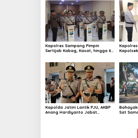
Kapolres Sampang Pimpin
Kapolres
Sertijab Kabag, Kasat, hingga 6
Kapolse
Kapolsek Jajaran
Kinerja
Kapolda Jatim Lantik PJU, AKBP
Bahayaka
Anang Hardiyanto Jabat
Sat Sam
Kapolres Sumenep
Bersihkan
Pabian