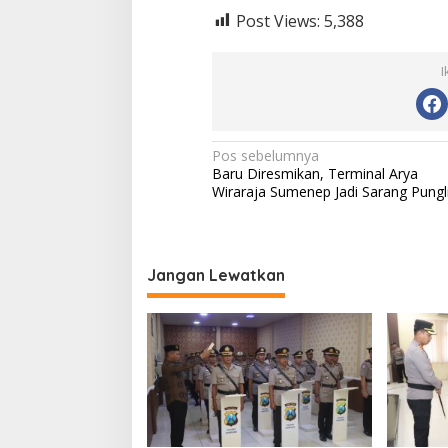
Post Views:
5,388
I
N
Pos sebelumnya
Baru Diresmikan, Terminal Arya
a
Wiraraja Sumenep Jadi Sarang Pungl
v
i
g
Jangan Lewatkan
a
s
i
p
o
s