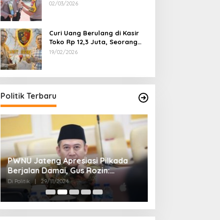
Dipecat
02/03/2026
Curi Uang Berulang di Kasir
Toko Rp 12,3 Juta, Seorang
Pemuda Diamankan Tim
19/02/2026
Reskrim Polsek Lenteng
Sumenep
Politik Terbaru
PWNU Jateng Apresiasi Pilkada
Belum Diumumka
Berjalan Damai, Gus Rozin:
Pamekasan, Pas
Cerminan Kedewasaan Politik
Deklarasi Keme
Di Politik
|
29/11/2024
Di Politik
|
27/11/2024
Masyarakat