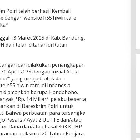
rim Polri telah berhasil Kembali
ne dengan website h55.hiwin.care
gka*
gal 13 Maret 2025 di Kab. Bandung,
DH dan telah ditahan di Rutan
mbangan dan dilakukan penangkapan
0 April 2025 dengan inisial AF, RJ
ina* yang menjadi otak dari
e h55.hiwin.care. di Indonesia.
ah diamankan berupa Handphone,
nyak *Rp. 14 Miliar* pelaku beserta
Ketua Komisi II DPR RI: Pilkada
mankan di Bareskrim Polri untuk
Serentak 2024 Berjalan Lancar
jut. Bahwa perbuatan para tersangka
dan Kondusif
Di Politik
|
29/11/2024
3 Jo Pasal 27 Ayat 2 UU ITE dan/atau
sfer Dana dan/atau Pasal 303 KUHP
ancaman maksimal 20 Tahun Penjara