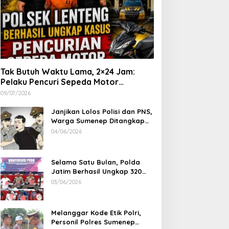
Tak Butuh Waktu Lama, 2×24 Jam:
Pelaku Pencuri Sepeda Motor
Langsung Diringkus Polsek Lenteng di
09/07/2026
Wilayah Manding
Janjikan Lolos Polisi dan PNS,
Warga Sumenep Ditangkap
Polres Sampang, Korban Rugi
04/06/2026
Rp 600 juta
Selama Satu Bulan, Polda
Jatim Berhasil Ungkap 320
Kasus Kejahatan Jalanan, BB
03/06/2026
100 Sepeda Motor dan 12
Mobil Diamankan
Melanggar Kode Etik Polri,
Personil Polres Sumenep