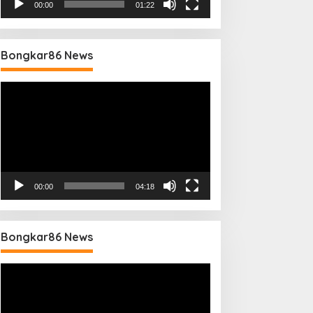
00:00
01:22
Bongkar86 News
Pemutar
Video
00:00
04:18
Bongkar86 News
Pemutar
Video