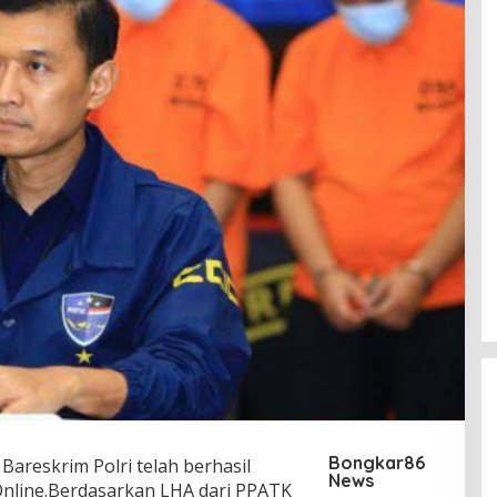
Bongkar86
 Bareskrim Polri telah berhasil
News
 Online.Berdasarkan LHA dari PPATK