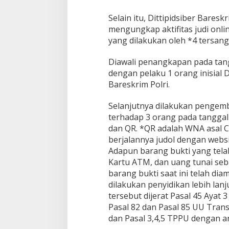
Selain itu, Dittipidsiber Baresk
mengungkap aktifitas judi onli
yang dilakukan oleh *4 tersan
Diawali penangkapan pada tang
dengan pelaku 1 orang inisial 
Bareskrim Polri.
Selanjutnya dilakukan penge
terhadap 3 orang pada tanggal 3
dan QR. *QR adalah WNA asal C
berjalannya judol dengan websit
Adapun barang bukti yang tel
Kartu ATM, dan uang tunai seba
barang bukti saat ini telah dia
dilakukan penyidikan lebih lan
tersebut dijerat Pasal 45 Ayat 
Pasal 82 dan Pasal 85 UU Tran
dan Pasal 3,4,5 TPPU dengan 