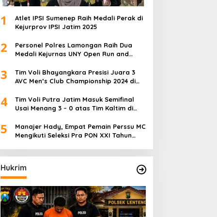
1
Atlet IPSI Sumenep Raih Medali Perak di
Kejurprov IPSI Jatim 2025
2
Personel Polres Lamongan Raih Dua
Medali Kejurnas UNY Open Run and
Jump Competition
3
Tim Voli Bhayangkara Presisi Juara 3
AVC Men’s Club Championship 2024 di
Iran
4
Tim Voli Putra Jatim Masuk Semifinal
Usai Menang 3 – 0 atas Tim Kaltim di
PON XXI Sumut
5
Manajer Hady, Empat Pemain Perssu MC
Mengikuti Seleksi Pra PON XXI Tahun
2024
Hukrim