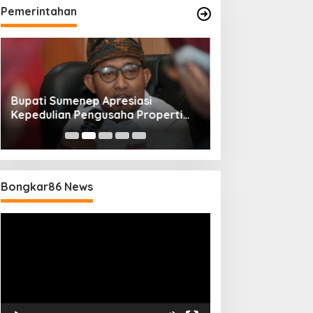
Pemerintahan
Bupati Sumenep Apresiasi
Naik Status Tipe
Kepedulian Pengusaha Properti
Anwar Sumenep J
Bantu Korban Gempa
Rujukan Berjenj
Bongkar86 News
Pemutar
Video