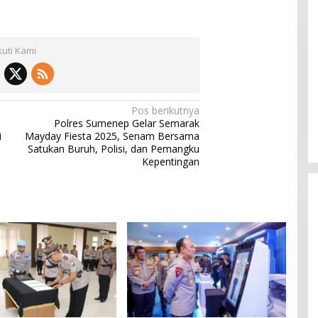
kuti Kami
Pemkab Sumenep Salurkan
Pos berikutnya
Tunjangan Guru Ngaji, Bupati
Polres Sumenep Gelar Semarak
Fauzi: Guru Ngaji Berperan
i
Mayday Fiesta 2025, Senam Bersama
Strategis Bangun Akhlak Generasi
Satukan Buruh, Polisi, dan Pemangku
Kepentingan