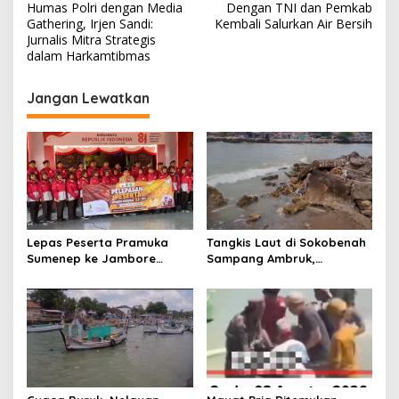
a
Humas Polri dengan Media
Dengan TNI dan Pemkab
v
Gathering, Irjen Sandi:
Kembali Salurkan Air Bersih
Jurnalis Mitra Strategis
i
dalam Harkamtibmas
g
Jangan Lewatkan
a
s
i
p
o
s
Lepas Peserta Pramuka
Tangkis Laut di Sokobenah
Sumenep ke Jambore
Sampang Ambruk,
Nasional XII, Ini Pesan
Mengancam Keselamatan
Wabup KH Imam Hasyim
Warga