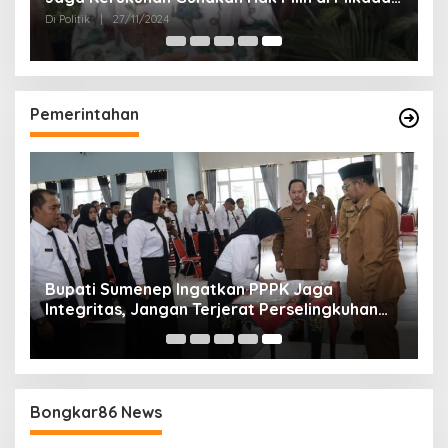
2024
Di Politik
|
27/11/2024
Pemerintahan
Bupati Sumenep Ingatkan PPPK Jaga
Integritas, Jangan Terjerat Perselingkuhan
dan Judi Online
Bongkar86 News