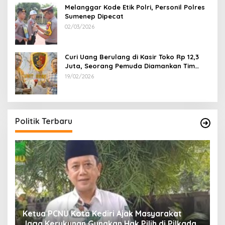
Melanggar Kode Etik Polri, Personil Polres
Sumenep Dipecat
02/03/2026
Curi Uang Berulang di Kasir Toko Rp 12,3
Juta, Seorang Pemuda Diamankan Tim
Reskrim Polsek Lenteng Sumenep
19/02/2026
Politik Terbaru
Ketua PCNU Kota Kediri Ajak Masyarakat
Jaga Kerukunan Gunakan Hak Pilih di Pilkada