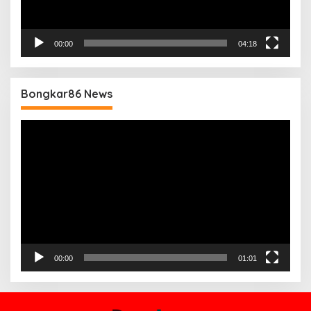
00:00
04:18
Bongkar86 News
Pemutar
Video
00:00
01:01