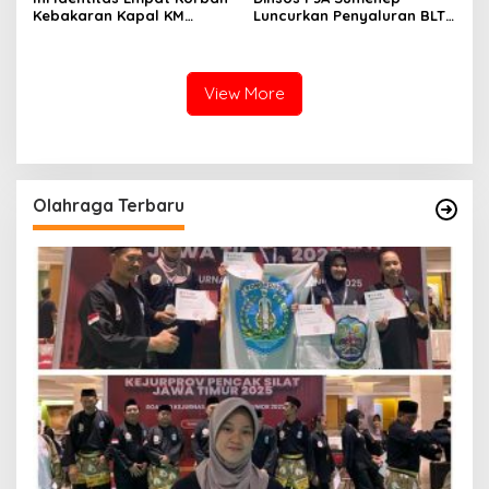
Kebakaran Kapal KM
Luncurkan Penyaluran BLT
Mutiara Sentosa 2 di Rawat
DBHCHT 2026, Sebanyak
di RSI Kalianget Sumenep
2.600 Buruh Tembakau Siap
Menerima
View More
Olahraga Terbaru