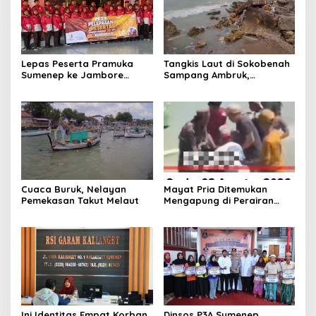
Lepas Peserta Pramuka
Tangkis Laut di Sokobenah
Sumenep ke Jambore
Sampang Ambruk,
Nasional XII, Ini Pesan
Mengancam Keselamatan
Wabup KH Imam Hasyim
Warga
Cuaca Buruk, Nelayan
Mayat Pria Ditemukan
Pemekasan Takut Melaut
Mengapung di Perairan
Pelabuhan Giligenting
Sumenep
Ini Identitas Empat Korban
Dinsos P3A Sumenep