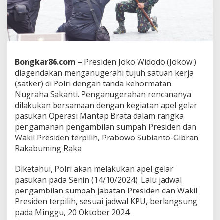
a
n
u
g
e
r
a
Bongkar86.com
– Presiden Joko Widodo (Jokowi)
h
diagendakan menganugerahi tujuh satuan kerja
i
(satker) di Polri dengan tanda kehormatan
T
a
Nugraha Sakanti. Penganugerahan rencananya
n
dilakukan bersamaan dengan kegiatan apel gelar
d
pasukan Operasi Mantap Brata dalam rangka
a
pengamanan pengambilan sumpah Presiden dan
K
Wakil Presiden terpilih, Prabowo Subianto-Gibran
e
h
Rakabuming Raka.
o
r
Diketahui, Polri akan melakukan apel gelar
m
pasukan pada Senin (14/10/2024). Lalu jadwal
a
pengambilan sumpah jabatan Presiden dan Wakil
t
a
Presiden terpilih, sesuai jadwal KPU, berlangsung
n
pada Minggu, 20 Oktober 2024.
N