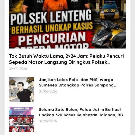
Tak Butuh Waktu Lama, 2×24 Jam: Pelaku Pencuri
Sepeda Motor Langsung Diringkus Polsek
Lenteng di Wilayah Manding
09/07/2026
Janjikan Lolos Polisi dan PNS, Warga
Sumenep Ditangkap Polres Sampang,
Korban Rugi Rp 600 juta
04/06/2026
Selama Satu Bulan, Polda Jatim Berhasil
Ungkap 320 Kasus Kejahatan Jalanan, BB
100 Sepeda Motor dan 12 Mobil Diamankan
03/06/2026