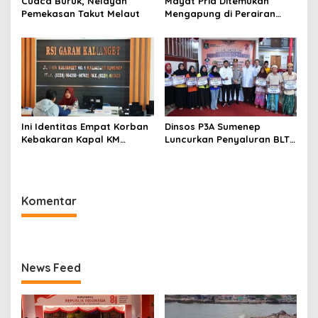
Cuaca Buruk, Nelayan
Mayat Pria Ditemukan
Pemekasan Takut Melaut
Mengapung di Perairan
Pelabuhan Giligenting
Sumenep
Ini Identitas Empat Korban
Dinsos P3A Sumenep
Kebakaran Kapal KM
Luncurkan Penyaluran BLT
Mutiara Sentosa 2 di Rawat
DBHCHT 2026, Sebanyak
di RSI Kalianget Sumenep
2.600 Buruh Tembakau Siap
Menerima
Komentar
News Feed