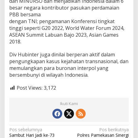
dan MINURSO dan menjadikan Indonesia dalam 6
besar negara kontributor pasukan perdamaian
PBB bersama
dengan TNI; pengamanan Konferensi tingkat
tinggi seperti G20 2022, World Water Forum 2024,
ASEAN Summit Labuan Bajo 2023, Asian Games
2018.
Div Hubinter juga dinilai berperan aktif dalam
pengungkapan kasus kejahatan transnasional, dan
memulangkan para buronan interpol yang
bersembunyi di wilayah Indonesia.
Post Views:
3,172
Ikuti Kami
N
Pos sebelumnya
Pos berikutnya
Sambut Hari Jadi ke-73
Polres Pamekasan Sinergi